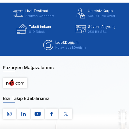
Hızlı Teslimat
Ücretsiz Kargo
Stoktan Gönderim
5000 TL ve Üzeri
Taksit İmkanı
Güvenli Alışveriş
6-9 Taksit
256 Bit SSL
İade&Değişim
Kolay İade&Değişim
Pazaryeri Mağazalarımız
Bizi Takip Edebilirsiniz