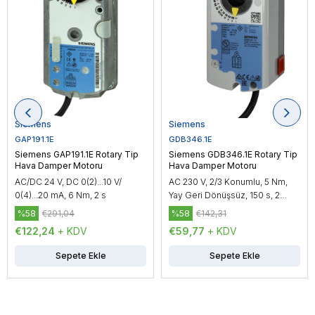
Siemens
Siemens
GAP191.1E
GDB346.1E
Siemens GAP191.1E Rotary Tip
Siemens GDB346.1E Rotary Tip
Hava Damper Motoru
Hava Damper Motoru
AC/DC 24 V, DC 0(2)...10 V/
AC 230 V, 2/3 Konumlu, 5 Nm,
0(4)...20 mA, 6 Nm, 2 s
Yay Geri Dönüşsüz, 150 s, 2
Yardımcı Kontak
%58
€291,04
%58
€142,31
€122,24
+ KDV
€59,77
+ KDV
Sepete Ekle
Sepete Ekle