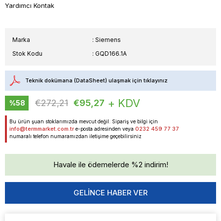
Yardımcı Kontak
Marka
:
Siemens
Stok Kodu
GQD166.1A
Teknik dokümana (DataSheet) ulaşmak için tıklayınız
+ KDV
€272,21
€95,27
%
58
İndirim
Bu ürün şuan stoklarımızda mevcut değil. Sipariş ve bilgi için
info@termmarket.com.tr
0232 459 77 37
e-posta adresinden veya
numaralı telefon numaramızdan iletişime geçebilirsiniz
Havale ile ödemelerde %2 indirim!
GELINCE HABER VER