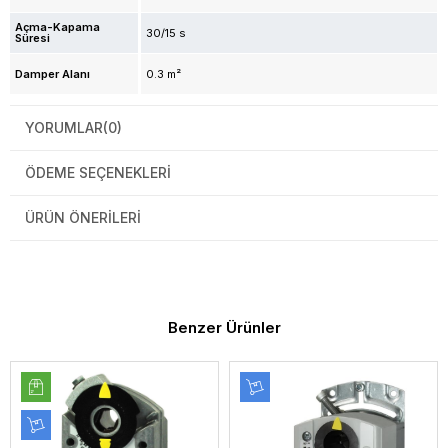
Açma-Kapama
30/15 s
Süresi
Damper Alanı
0.3 m²
YORUMLAR
(0)
ÖDEME SEÇENEKLERI
ÜRÜN ÖNERILERI
Benzer Ürünler