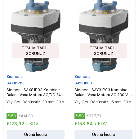
TESLIM TARIHI
TESLIM TARIHI
SORUNUZ
SORUNUZ
Siemens
Siemens
SAX81P03
SAY31P03
Siemens SAX81P03 Kombine
Siemens SAY31P03 Kombine
Balans Vana Motoru AC/DC 24
Balans Vana Motoru AC 230 V,
V, 3P, Yüzer Kontrol, 500 N
3P, Yüzer Kontrol, 200 N
Yay Geri Dönüşsüz, 20 mm, 30 s
Yay Geri Dönüşsüz, 15 mm, 30 s
%58
€414,09
%58
€377,71
€173,92
+ KDV
€158,64
+ KDV
Ürünü İncele
Ürünü İncele