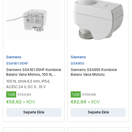
Siemens
Siemens
SSA161.05HF
SSA955
Siemens SSA161.05HF Kombine
Siemens SSA955 Kombine
Balans Vana Motoru, 100 N,
Balans Vana Motoru
AC/DC 24 V, 25 sn
100 N, strok 6,5 mm, IP54,
AC/DC 24 V, DC 0...10 V
%58
€134,82
%58
€196,88
€56,62
+ KDV
€82,69
+ KDV
Sepete Ekle
Sepete Ekle