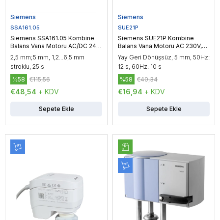
Siemens
Siemens
SSA161.05
SUE21P
Siemens SSA161.05 Kombine
Siemens SUE21P Kombine
Balans Vana Motoru AC/DC 24
Balans Vana Motoru AC 230V,
V, DC 0...10 V, Oransal Kontrol,
100 N
2,5 mm;5 mm, 1,2...6,5 mm
Yay Geri Dönüşsüz, 5 mm, 50Hz:
100 N
stroklu, 25 s
12 s, 60Hz: 10 s
%58
€115,56
%58
€40,34
€48,54
+ KDV
€16,94
+ KDV
Sepete Ekle
Sepete Ekle