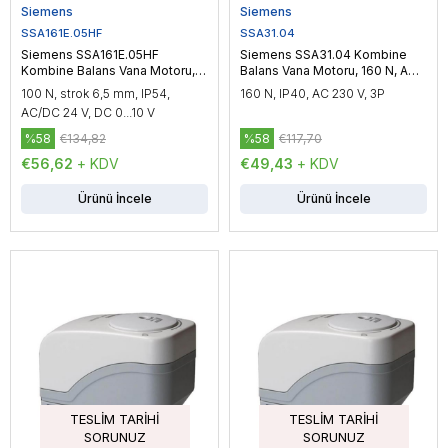
Siemens
Siemens
SSA161E.05HF
SSA31.04
Siemens SSA161E.05HF
Siemens SSA31.04 Kombine
Kombine Balans Vana Motoru,
Balans Vana Motoru, 160 N, AC
100 N, AC/DC 24 V, 25 sn
230 V, 43 sn
100 N, strok 6,5 mm, IP54,
160 N, IP40, AC 230 V, 3P
AC/DC 24 V, DC 0...10 V
%58
€134,82
%58
€117,70
€56,62
+ KDV
€49,43
+ KDV
Ürünü İncele
Ürünü İncele
TESLIM TARIHI
TESLIM TARIHI
SORUNUZ
SORUNUZ