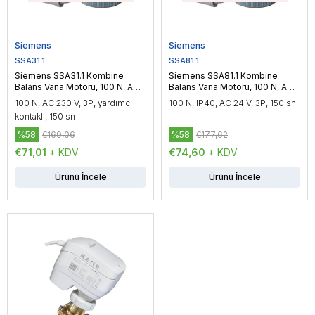
Siemens
Siemens
SSA31.1
SSA81.1
Siemens SSA31.1 Kombine
Siemens SSA81.1 Kombine
Balans Vana Motoru, 100 N, AC
Balans Vana Motoru, 100 N, AC
230 V, 150 sn
24 V, 150 sn
100 N, AC 230 V, 3P, yardımcı
100 N, IP40, AC 24 V, 3P, 150 sn
kontaklı, 150 sn
%58
€169,06
%58
€177,62
€71,01
+ KDV
€74,60
+ KDV
Ürünü İncele
Ürünü İncele