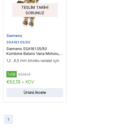
TESLIM TARIHI
SORUNUZ
Siemens
SSA161.05/50
Siemens SSA161.05/50
Kombine Balans Vana Motoru,
100 N, AC/DC 24 V, 25 sn
1,2...6,5 mm stroklu vanalar için
%58
€124,12
€52,13
+ KDV
Ürünü İncele
1