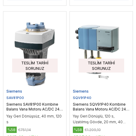
TESLIM TARIHI
TESLIM TARIHI
SORUNUZ
SORUNUZ
Siemens
Siemens
SAV81P00
SQV91P40
Siemens SAV81P00 Kombine
Siemens SQV91P40 Kombine
Balans Vana Motoru AC/DC 24
Balans Vana Motoru AC/DC 24
V, On-Off / Yüzer Kontrol, 1100
V, 3P / DC 0…10 V / DC 4…20
Yay Geri Dönüşsüz, 40 mm, 120
Yay Geri Dönüşlü, 120 s,
N
mA, 1100 N
s
Uzatılmış Gövde, 20 mm, 40
mm, 43 mm
%58
€751,14
%58
€1.209,10