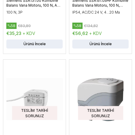
Siemens SSA131.00 Kombine
Siemens SSA151.05HF Kombine
Balans Vana Motoru, 100 N, AC
Balans Vana Motoru, 100 N,
24 V, 67,5 sn
AC/DC 24 V, 25 sn
100 N, 3P
IP54, AC/DC 24 V, 4…20 Ma
%58
€83,89
%58
€134,82
€35,23
+ KDV
€56,62
+ KDV
Ürünü İncele
Ürünü İncele
TESLIM TARIHI
TESLIM TARIHI
SORUNUZ
SORUNUZ