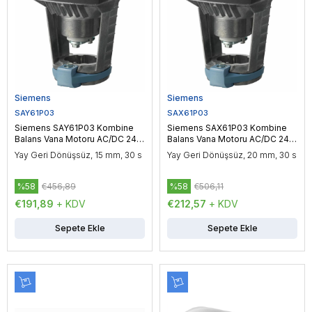
Siemens
Siemens
SAY61P03
SAX61P03
Siemens SAY61P03 Kombine
Siemens SAX61P03 Kombine
Balans Vana Motoru AC/DC 24
Balans Vana Motoru AC/DC 24
V, DC 0...10 V / DC 4...20 mA,
V, DC 0…10 V / DC 4…20 mA,
Yay Geri Dönüşsüz, 15 mm, 30 s
Yay Geri Dönüşsüz, 20 mm, 30 s
Oransal Kontrol, 200 N
Oransal Kontrol, 500 N
%58
€456,89
%58
€506,11
€191,89
+ KDV
€212,57
+ KDV
Sepete Ekle
Sepete Ekle