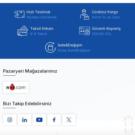
Hızlı Teslimat
Ücretsiz Kargo
Stoktan Gönderim
5000 TL ve Üzeri
Taksit İmkanı
Güvenli Alışveriş
6-9 Taksit
256 Bit SSL
İade&Değişim
Kolay İade&Değişim
Pazaryeri Mağazalarımız
Bizi Takip Edebilirsiniz