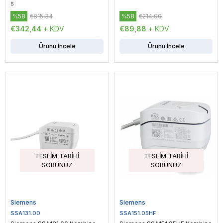
s
%58
€815,34
%58
€214,00
€342,44
+ KDV
€89,88
+ KDV
Ürünü İncele
Ürünü İncele
TESLIM TARIHI
TESLIM TARIHI
SORUNUZ
SORUNUZ
Siemens
Siemens
SSA131.00
SSA151.05HF