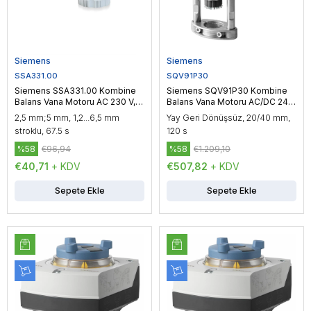
Siemens
Siemens
SSA331.00
SQV91P30
Siemens SSA331.00 Kombine
Siemens SQV91P30 Kombine
Balans Vana Motoru AC 230 V,
Balans Vana Motoru AC/DC 24
3P, Yüzer Kontrol, 100 N
V, 3P / DC 0…10 V / DC 4…20
2,5 mm;5 mm, 1,2...6,5 mm
Yay Geri Dönüşsüz, 20/40 mm,
mA, 1100 N
stroklu, 67.5 s
120 s
%58
€96,94
%58
€1.209,10
€40,71
+ KDV
€507,82
+ KDV
Sepete Ekle
Sepete Ekle