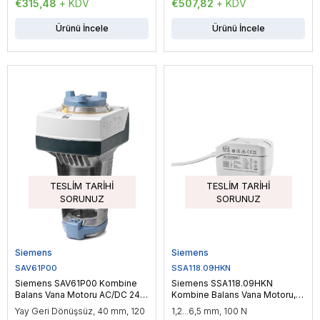
€315,48
+ KDV
€507,82
+ KDV
Ürünü İncele
Ürünü İncele
TESLIM TARIHI
TESLIM TARIHI
SORUNUZ
SORUNUZ
Siemens
Siemens
SAV61P00
SSA118.09HKN
Siemens SAV61P00 Kombine
Siemens SSA118.09HKN
Balans Vana Motoru AC/DC 24
Kombine Balans Vana Motoru,
V, DC 0…10 V/ DC 4…20 mA,
100 N, KNX, DC 24 V, 50/100 sn
Yay Geri Dönüşsüz, 40 mm, 120
1,2...6,5 mm, 100 N
Oransal Kontrol, 1100 N