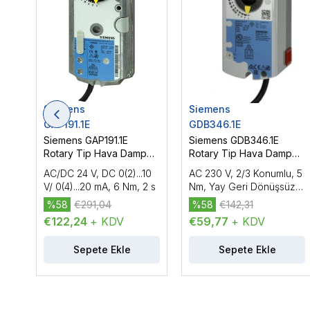
Siemens
Siemens
GAP191.1E
GDB346.1E
Siemens GAP191.1E
Siemens GDB346.1E
Rotary Tip Hava Damper
Rotary Tip Hava Damper
Motoru
Motoru
AC/DC 24 V, DC 0(2)...10
AC 230 V, 2/3 Konumlu, 5
V/ 0(4)...20 mA, 6 Nm, 2 s
Nm, Yay Geri Dönüşsüz,
150 s, 2 Yardımcı Kontak
%58
€291,04
%58
€142,31
€122,24
+ KDV
€59,77
+ KDV
Sepete Ekle
Sepete Ekle