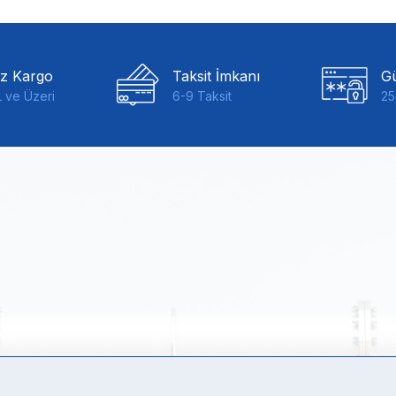
iz Kargo
Taksit İmkanı
Gü
 ve Üzeri
6-9 Taksit
25