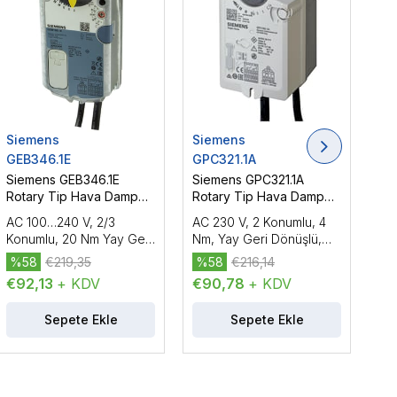
Siemens
Siemens
Si
GEB346.1E
GPC321.1A
GS
Siemens GEB346.1E
Siemens GPC321.1A
Si
Rotary Tip Hava Damper
Rotary Tip Hava Damper
Ro
Motoru
Motoru
Mo
AC 100…240 V, 2/3
AC 230 V, 2 Konumlu, 4
AC/
Konumlu, 20 Nm Yay Geri
Nm, Yay Geri Dönüşlü,
Nm
Dönüşsüz, Yardımcı
60/15 s
30 
%58
€219,35
%58
€216,14
%
Kontak
€92,13
+ KDV
€90,78
+ KDV
€4
Sepete Ekle
Sepete Ekle