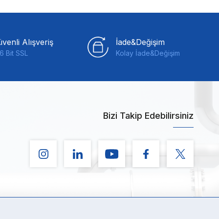
venli Alışveriş
İade&Değişim
6 Bit SSL
Kolay İade&Değişim
Bizi Takip Edebilirsiniz