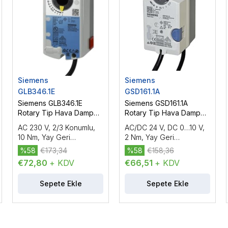
Siemens
Siemens
GLB346.1E
GSD161.1A
Siemens GLB346.1E
Siemens GSD161.1A
Rotary Tip Hava Damper
Rotary Tip Hava Damper
Motoru
Motoru
AC 230 V, 2/3 Konumlu,
AC/DC 24 V, DC 0…10 V,
10 Nm, Yay Geri
2 Nm, Yay Geri
Dönüşsüz, 150 s, 2
Dönüşsüz, 30 s
%58
€173,34
%58
€158,36
Yardımcı Kontak
€72,80
+ KDV
€66,51
+ KDV
Sepete Ekle
Sepete Ekle