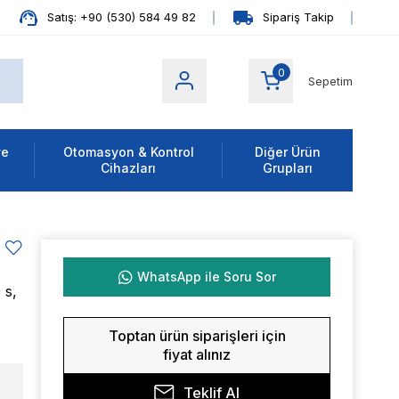
Satış: +90 (530) 584 49 82
Sipariş Takip
0
Sepetim
ve
Otomasyon & Kontrol
Diğer Ürün
Cihazları
Grupları
u
WhatsApp ile Soru Sor
 s,
Toptan ürün siparişleri için
fiyat alınız
Teklif Al