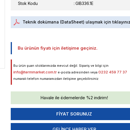
Stok Kodu
GIB336.1E
Teknik dokümana (DataSheet) ulaşmak için tıklayını
Bu ürünün fiyatı için iletişime geçiniz.
Bu ürün şuan stoklarımızda mevcut değil. Sipariş ve bilgi için
info@termmarket.com.tr
0232 459 77 37
e-posta adresinden veya
numaralı telefon numaramızdan iletişime geçebilirsiniz
Havale ile ödemelerde %2 indirim!
GELINCE HABER VER