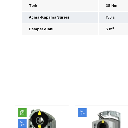
Tork
35 Nm
Açma-Kapama Süresi
150 s
Damper Alanı
6 m²