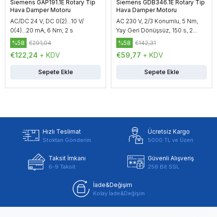
Siemens GAP191.1E Rotary Tip
Siemens GDB346.1E Rotary Tip
Hava Damper Motoru
Hava Damper Motoru
AC/DC 24 V, DC 0(2)...10 V/
AC 230 V, 2/3 Konumlu, 5 Nm,
0(4)...20 mA, 6 Nm, 2 s
Yay Geri Dönüşsüz, 150 s, 2
Yardımcı Kontak
%58
€291,04
%58
€142,31
€122,24
+ KDV
€59,77
+ KDV
Sepete Ekle
Sepete Ekle
Hızlı Teslimat
Ücretsiz Kargo
Stoktan Gönderim
5000 TL ve Üzeri
Taksit İmkanı
Güvenli Alışveriş
6-9 Taksit
256 Bit SSL
İade&Değişim
Kolay İade&Değişim