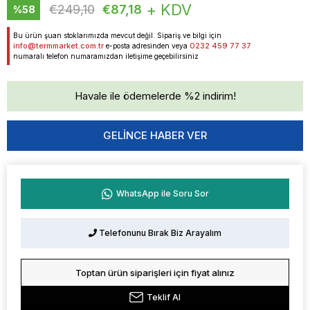
+ KDV
€249,10
€87,18
%
58
İndirim
Bu ürün şuan stoklarımızda mevcut değil. Sipariş ve bilgi için
info@termmarket.com.tr
0232 459 77 37
e-posta adresinden veya
numaralı telefon numaramızdan iletişime geçebilirsiniz
Havale ile ödemelerde %2 indirim!
GELINCE HABER VER
WhatsApp ile Soru Sor
Telefonunu Bırak Biz Arayalım
Toptan ürün siparişleri için fiyat alınız
Teklif Al