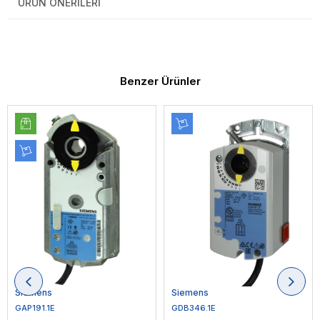
ÜRÜN ÖNERILERI
Benzer Ürünler
Siemens
Siemens
GAP191.1E
GDB346.1E