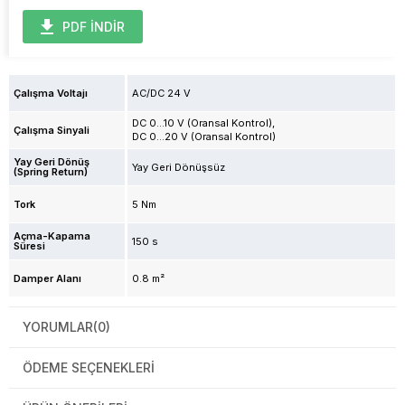
PDF İNDİR
Çalışma Voltajı
AC/DC 24 V
DC 0...10 V (Oransal Kontrol)
Çalışma Sinyali
DC 0…20 V (Oransal Kontrol)
Yay Geri Dönüş
Yay Geri Dönüşsüz
(Spring Return)
Tork
5 Nm
Açma-Kapama
150 s
Süresi
Damper Alanı
0.8 m²
YORUMLAR
(0)
ÖDEME SEÇENEKLERI