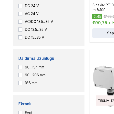
Sensörü
Sıcaklık PT10
DC 24 V
rh %100
AC 24 V
%45
€165,
AC/DC 13.5...35 V
€90,75
+ 
DC 13.5...35 V
Sep
DC 15...35 V
Daldırma Uzunluğu
90…154 mm
90…206 mm
186 mm
TESLIM T
Ekranlı
Evet