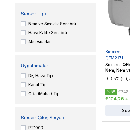
Sensör Tipi
Nem ve Sıcaklık Sensörü
Hava Kalite Sensörü
Aksesuarlar
Siemens
QFM2171
Siemens QFM
Uygulamalar
Nem, Nem ve
Dış Hava Tip
Sensörü
0…95% (rh),
Kanal Tip
%58
€248,
Oda (Mahal) Tip
€104,26
+
Sep
Sensör Çıkış Sinyali
PT1000