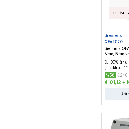
TESLIM T
Siemens
QFA2020
Siemens QF
Nem, Nem ve
Sensörü
0…95% (rh),
(sıcaklık), D
%58
€240,
€101,12
+ 
Ürün