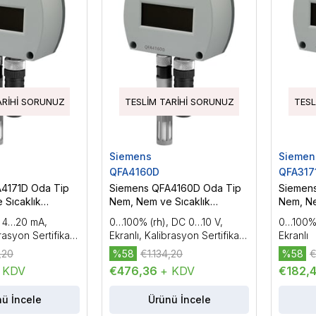
ARIHI SORUNUZ
TESLIM TARIHI SORUNUZ
TESL
Siemens
Siemen
QFA4160D
QFA317
4171D Oda Tip
Siemens QFA4160D Oda Tip
Siemen
 Sıcaklık
Nem, Nem ve Sıcaklık
Nem, Ne
Sensörü
Sensör
, 4…20 mA,
0…100% (rh), DC 0…10 V,
0…100% 
rasyon Sertifikası
Ekranlı, Kalibrasyon Sertifikası
Ekranlı
Dahil
,20
%58
€1.134,20
%58
€
 KDV
€476,36
+ KDV
€182,
ü İncele
Ürünü İncele