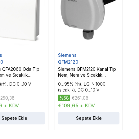
s
Siemens
60
QFM2120
s QFA2060 Oda Tip
Siemens QFM2120 Kanal Tip
m ve Sıcaklık
Nem, Nem ve Sıcaklık
ü
Sensörü
rh), DC 0…10 V
0…95% (rh), LG-Ni1000
(sıcaklık), DC 0…10 V
250,38
%58
€261,08
16
+ KDV
€109,65
+ KDV
Sepete Ekle
Sepete Ekle