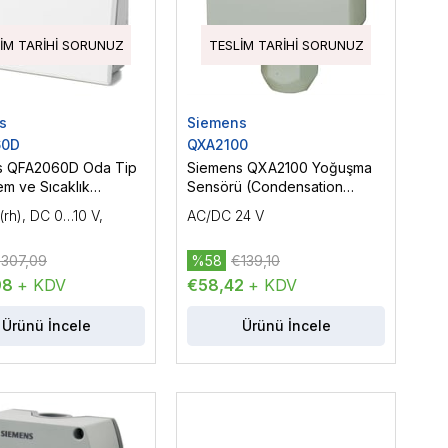
IM TARIHI SORUNUZ
TESLIM TARIHI SORUNUZ
s
Siemens
60D
QXA2100
s QFA2060D Oda Tip
Siemens QXA2100 Yoğuşma
m ve Sıcaklık
Sensörü (Condensation
ü
Monitör)
rh), DC 0…10 V,
AC/DC 24 V
307,09
%58
€139,10
98
+ KDV
€58,42
+ KDV
Ürünü İncele
Ürünü İncele