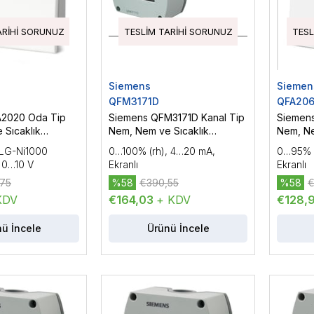
ARIHI SORUNUZ
TESLIM TARIHI SORUNUZ
TESL
Siemens
Siemen
QFM3171D
QFA20
A2020 Oda Tip
Siemens QFM3171D Kanal Tip
Siemen
 Sıcaklık
Nem, Nem ve Sıcaklık
Nem, Ne
Sensörü
Sensör
 LG-Ni1000
0…100% (rh), 4…20 mA,
0…95% (
C 0…10 V
Ekranlı
Ekranlı
75
%58
€390,55
%58
€
KDV
€164,03
+ KDV
€128,
ü İncele
Ürünü İncele