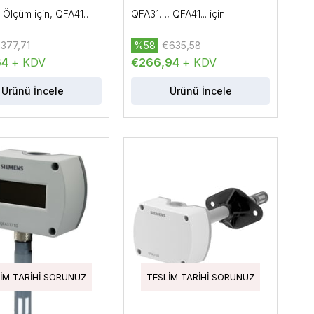
 Ölçüm için, QFA41…
QFA31…, QFA41... için
377,71
%58
€635,58
64
+ KDV
€266,94
+ KDV
Ürünü İncele
Ürünü İncele
IM TARIHI SORUNUZ
TESLIM TARIHI SORUNUZ