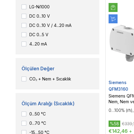
LG-Ni1000
DC 0...10 V
DC 0...10 V / 4...20 mA
DC 0...5 V
4...20 mA
Ölçülen Değer
CO₂ + Nem + Sıcaklık
Siemens
QFM3160
Siemens QFM
Nem, Nem ve
Ölçüm Aralığı (Sıcaklık)
Sensörü
0…100% (rh)
0...50 °C
0...70 °C
%58
€339,
€142,46
+
-15…50 °C