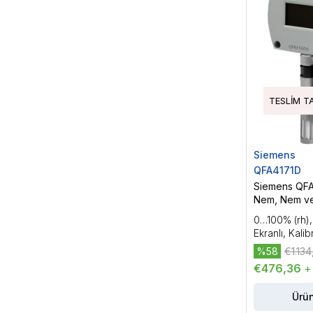
TESLIM T
Siemens
QFA4171D
Siemens QFA
Nem, Nem ve
Sensörü
0…100% (rh)
Ekranlı, Kalib
Dahil
%58
€1.134
€476,36
+
Ürün