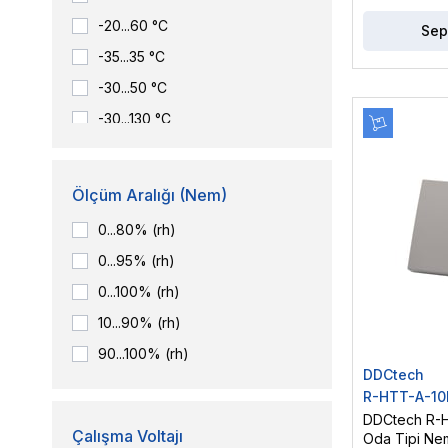
-20...60 °C
Sep
-35...35 °C
-30...50 °C
-30...130 °C
-40...60 °C
-40...70 °C
Ölçüm Aralığı (Nem)
0...80% (rh)
0...95% (rh)
0...100% (rh)
10...90% (rh)
90...100% (rh)
DDCtech
R-HTT-A-10
DDCtech R-
Çalışma Voltajı
Oda Tipi Nem