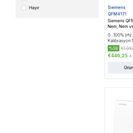
Siemens
Hayır
QFM4171
Siemens QFM
Nem, Nem ve
Sensörü
0…100% (rh)
Kalibrasyon S
%58
€1.062
€446,25
+
Ürün