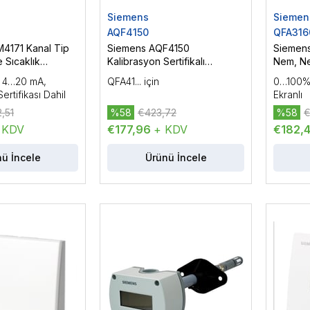
Siemens
Siemen
AQF4150
QFA316
4171 Kanal Tip
Siemens AQF4150
Siemen
 Sıcaklık
Kalibrasyon Sertifikalı
Nem, Ne
Değiştirilebilir Ölçüm Ucu
Sensör
, 4…20 mA,
QFA41... için
0…100% 
ertifikası Dahil
Ekranlı
,51
%58
€423,72
%58
€
 KDV
€177,96
+ KDV
€182,
ü İncele
Ürünü İncele