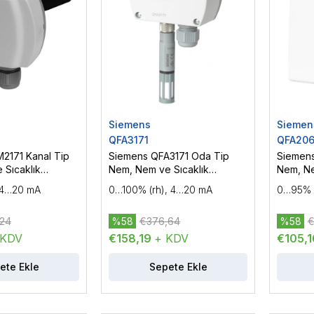
Siemens
Siemen
QFA3171
QFA20
2171 Kanal Tip
Siemens QFA3171 Oda Tip
Siemen
 Sıcaklık
Nem, Nem ve Sıcaklık
Nem, Ne
Sensörü
Sensör
 4…20 mA
0…100% (rh), 4…20 mA
0…95% (
24
%58
€376,64
%58
€
 KDV
€158,19
+ KDV
€105,
ete Ekle
Sepete Ekle