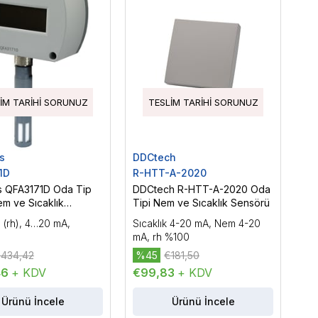
IM TARIHI SORUNUZ
TESLIM TARIHI SORUNUZ
s
DDCtech
1D
R-HTT-A-2020
s QFA3171D Oda Tip
DDCtech R-HTT-A-2020 Oda
m ve Sıcaklık
Tipi Nem ve Sıcaklık Sensörü
ü
(rh), 4…20 mA,
Sıcaklık 4-20 mA, Nem 4-20
mA, rh %100
434,42
%45
€181,50
46
+ KDV
€99,83
+ KDV
Ürünü İncele
Ürünü İncele