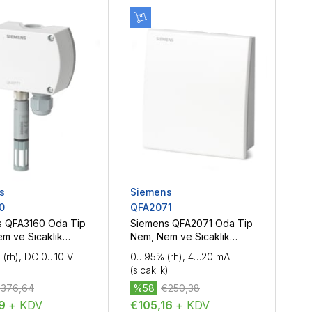
s
Siemens
0
QFA2071
s QFA3160 Oda Tip
Siemens QFA2071 Oda Tip
m ve Sıcaklık
Nem, Nem ve Sıcaklık
ü
Sensörü
(rh), DC 0…10 V
0…95% (rh), 4…20 mA
(sıcaklık)
376,64
%58
€250,38
19
+ KDV
€105,16
+ KDV