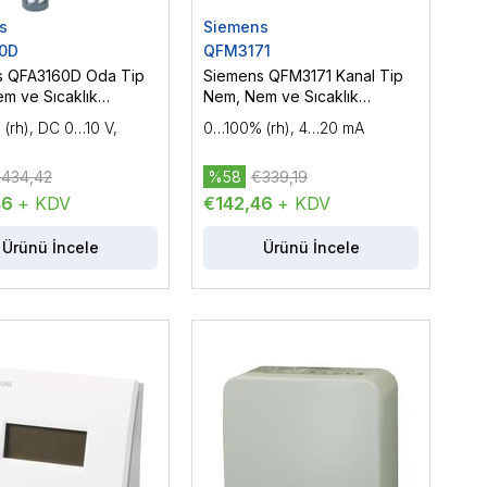
s
Siemens
0D
QFM3171
s QFA3160D Oda Tip
Siemens QFM3171 Kanal Tip
m ve Sıcaklık
Nem, Nem ve Sıcaklık
ü
Sensörü
(rh), DC 0…10 V,
0…100% (rh), 4…20 mA
434,42
%58
€339,19
46
+ KDV
€142,46
+ KDV
Ürünü İncele
Ürünü İncele