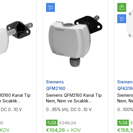
Siemens
Siemen
QFM2160
QFA316
3160 Kanal Tip
Siemens QFM2160 Kanal Tip
Siemen
 Sıcaklık
Nem, Nem ve Sıcaklık
Nem, Ne
Sensörü
Sensör
, DC 0…10 V
0…95% (rh), DC 0…10 V
0…100% 
19
%58
€248,24
%58
€
 KDV
€104,26
+ KDV
€158,