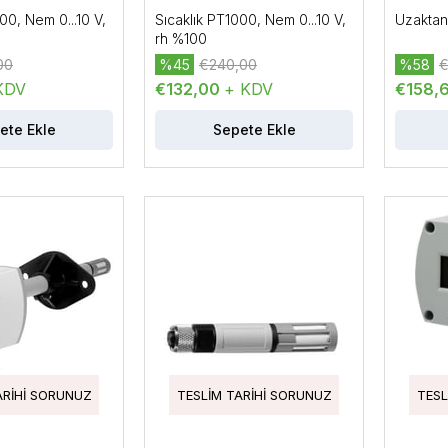
Sensörü
00, Nem 0...10 V,
Sıcaklık PT1000, Nem 0...10 V,
Uzaktan
rh %100
00
%45
€240,00
%58
€
KDV
€132,00
+ KDV
€158,
ete Ekle
Sepete Ekle
ARIHI SORUNUZ
TESLIM TARIHI SORUNUZ
TESL