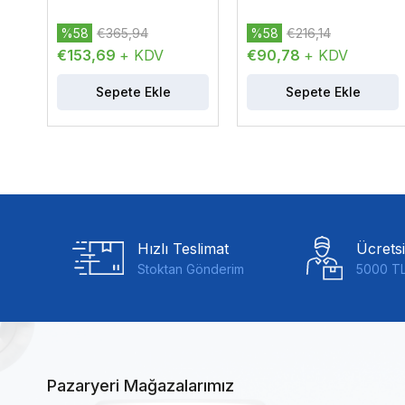
%58
€365,94
%58
€216,14
€153,69
+ KDV
€90,78
+ KDV
Sepete Ekle
Sepete Ekle
Hızlı Teslimat
Ücrets
Stoktan Gönderim
5000 TL
Pazaryeri Mağazalarımız