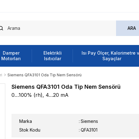
Damper
Elektrikli
Isı Pay Ölçer, Kalorimetre 
Motorları
Isıtıcılar
Sayaçlar
ri
Siemens QFA3101 Oda Tip Nem Sensörü
Siemens QFA3101 Oda Tip Nem Sensörü
0…100% (rh), 4…20 mA
Marka
:
Siemens
Stok Kodu
QFA3101