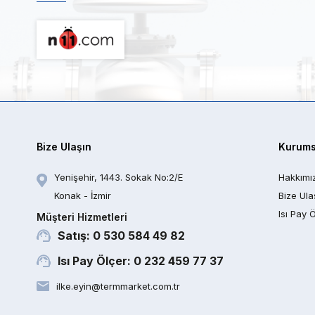
Bize Ulaşın
Kurums
Yenişehir, 1443. Sokak No:2/E
Hakkımı
Konak - İzmir
Bize Ula
Isı Pay 
Müşteri Hizmetleri
Satış: 0 530 584 49 82
Isı Pay Ölçer: 0 232 459 77 37
ilke.eyin@termmarket.com.tr