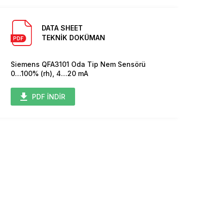
DATA SHEET
TEKNİK DOKÜMAN
Siemens QFA3101 Oda Tip Nem Sensörü
0…100% (rh), 4…20 mA
PDF İNDİR