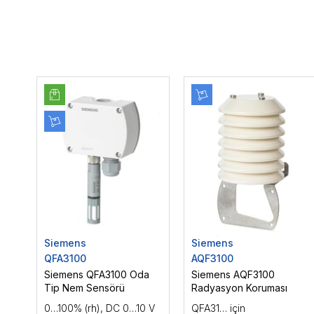
Siemens
Siemens
QFA3100
AQF3100
Siemens QFA3100 Oda
Siemens AQF3100
Tip Nem Sensörü
Radyasyon Koruması
0…100% (rh), DC 0…10 V
QFA31… için