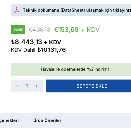
Teknik dokümana (DataSheet) ulaşmak için tıklayını
€153,69
+ KDV
€439,13
%
58
İndirim
₺8.443,13
₺10.131,76
KDV Dahil
Havale ile ödemelerde %2 indirim!
enekleri
Ürün Önerileri