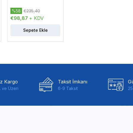
%58
€235,40
€98,87
+ KDV
Sepete Ekle
iz Kargo
Taksit İmkanı
Gü
 ve Üzeri
6-9 Taksit
25