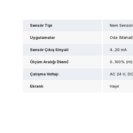
Sensör Tipi
Nem Sensör
Uygulamalar
Oda (Mahal)
Sensör Çıkış Sinyali
4...20 mA
Ölçüm Aralığı (Nem)
0...100% (rh)
Çalışma Voltajı
AC 24 V
DC
Ekranlı
Hayır