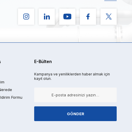
ş
E-Bülten
Kampanya ve yeniliklerden haber almak için
kayıt olun.
rim
Nerede
ldirim Formu
GÖNDER