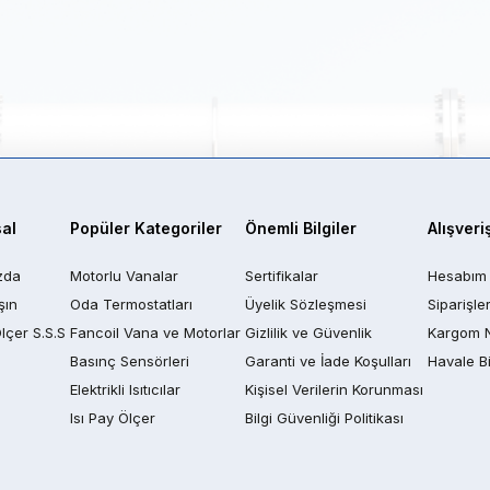
al
Popüler Kategoriler
Önemli Bilgiler
Alışveri
zda
Motorlu Vanalar
Sertifikalar
Hesabım
şın
Oda Termostatları
Üyelik Sözleşmesi
Siparişle
Ölçer S.S.S
Fancoil Vana ve Motorlar
Gizlilik ve Güvenlik
Kargom 
Basınç Sensörleri
Garanti ve İade Koşulları
Havale Bi
Elektrikli Isıtıcılar
Kişisel Verilerin Korunması
Isı Pay Ölçer
Bilgi Güvenliği Politikası