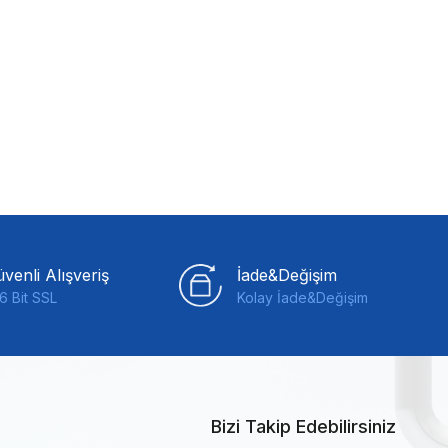
venli Alışveriş
İade&Değişim
6 Bit SSL
Kolay İade&Değişim
Bizi Takip Edebilirsiniz