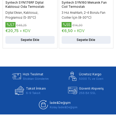
Syntech SYN160 Mekanik Fan
Siemens ALT-SB100 Sensör
Coil Termostatı
Kovanı
3 Hız Anahtarlı, 2-4 Borulu Fan
Sensör Kovanı, L= 100mm
Coiller İçin (8-30°C)
%55
%58
€14,30
€16,80
€6,50
+ KDV
€7,06
+ KDV
Sepete Ekle
Sepete Ekle
Hızlı Teslimat
Ücretsiz Kargo
Stoktan Gönderim
5000 TL ve Üzeri
Taksit İmkanı
Güvenli Alışveriş
6-9 Taksit
256 Bit SSL
İade&Değişim
Kolay İade&Değişim