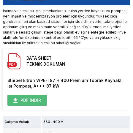
Isıtma ve sıcak su için iç mekanlara kurulan yerden kaynaklı ısı pompası,
yeni inşaat ve modernizasyon projeleri için uygundur. Yüksek çıkış
gereksinimleri olan kaskad sistemler için idealdir. İnverter teknolojisi ile
optimum çıkış ve maksimum verimlilik sağlar, düşük enerji maliyetleri
sunar ve sessiz çalışır. İsteğe bağlı olarak ev ağına entegre edilebilir ve
akıllı telefon üzerinden kontrol edilebilir. 65 °C'ye varan yüksek akış
sıcaklıkları ile yüksek sıcak su rahatlığı sağlar.
DATA SHEET
TEKNİK DOKÜMAN
Stiebel Eltron WPE-I 87 H 400 Premium Toprak Kaynaklı
Isı Pompası, A+++ 87 kW
PDF İNDİR
Çalışma Voltajı
380...400 V