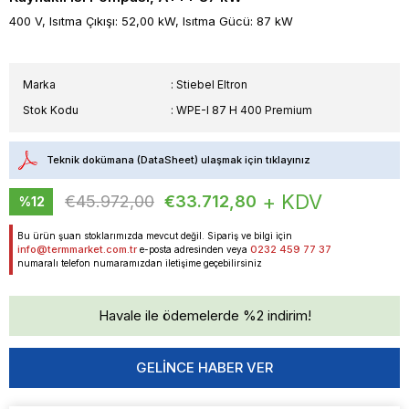
400 V, Isıtma Çıkışı: 52,00 kW, Isıtma Gücü: 87 kW
Marka
:
Stiebel Eltron
Stok Kodu
WPE-I 87 H 400 Premium
Teknik dokümana (DataSheet) ulaşmak için tıklayınız
+ KDV
€45.972,00
€33.712,80
%
12
İndirim
Bu ürün şuan stoklarımızda mevcut değil. Sipariş ve bilgi için
info@termmarket.com.tr
0232 459 77 37
e-posta adresinden veya
numaralı telefon numaramızdan iletişime geçebilirsiniz
Havale ile ödemelerde %2 indirim!
GELINCE HABER VER