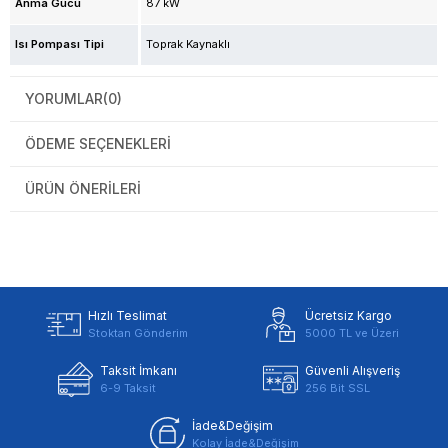
Anma Gücü
87 kW
Isı Pompası Tipi
Toprak Kaynaklı
YORUMLAR
(0)
ÖDEME SEÇENEKLERI
ÜRÜN ÖNERILERI
Hızlı Teslimat
Ücretsiz Kargo
Stoktan Gönderim
5000 TL ve Üzeri
Taksit İmkanı
Güvenli Alışveriş
6-9 Taksit
256 Bit SSL
İade&Değişim
Kolay İade&Değişim