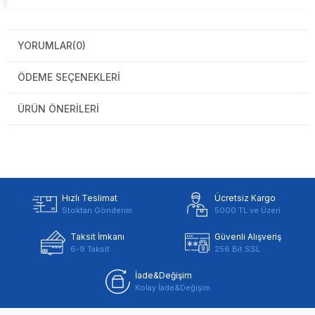
YORUMLAR
(0)
ÖDEME SEÇENEKLERI
ÜRÜN ÖNERILERI
Hızlı Teslimat
Ücretsiz Kargo
Stoktan Gönderim
5000 TL ve Üzeri
Taksit İmkanı
Güvenli Alışveriş
6-9 Taksit
256 Bit SSL
İade&Değişim
Kolay İade&Değişim