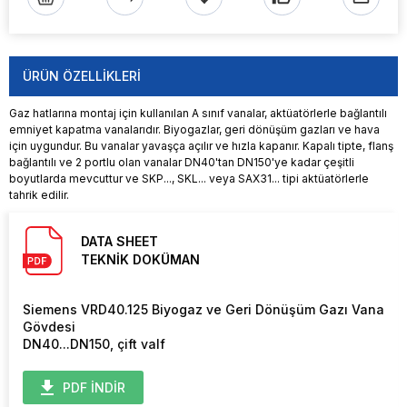
ÜRÜN ÖZELLIKLERI
Gaz hatlarına montaj için kullanılan A sınıf vanalar, aktüatörlerle bağlantılı
emniyet kapatma vanalarıdır. Biyogazlar, geri dönüşüm gazları ve hava
için uygundur. Bu vanalar yavaşça açılır ve hızla kapanır. Kapalı tipte, flanş
bağlantılı ve 2 portlu olan vanalar DN40'tan DN150'ye kadar çeşitli
boyutlarda mevcuttur ve SKP..., SKL... veya SAX31... tipi aktüatörlerle
tahrik edilir.
DATA SHEET
TEKNİK DOKÜMAN
Siemens VRD40.125 Biyogaz ve Geri Dönüşüm Gazı Vana
Gövdesi
DN40...DN150, çift valf
PDF İNDİR