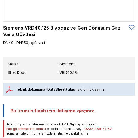
Siemens VRD40.125 Biyogaz ve Geri Dönüşüm Gazı
Vana Gövdesi
DN40...DN150, çift valf
Marka
:
Siemens
Stok Kodu
VRD40.125
Teknik dokümana (DataSheet) ulaşmak için tıklayınız
Bu ürünün fiyatı için iletişime geçiniz.
Bu ürün şuan stoklarımızda mevcut değil. Sipariş ve bilgi için
info@termmarket.com.tr
0232 459 77 37
e-posta adresinden veya
numaralı telefon numaramızdan iletişime geçebilirsiniz