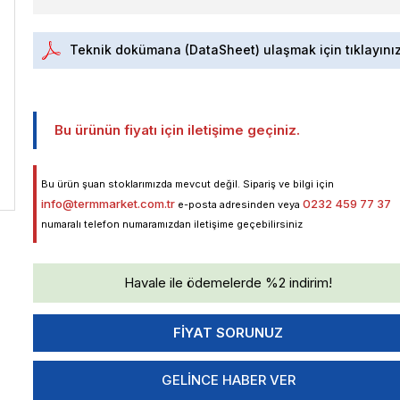
Teknik dokümana (DataSheet) ulaşmak için tıklayını
Bu ürünün fiyatı için iletişime geçiniz.
Bu ürün şuan stoklarımızda mevcut değil. Sipariş ve bilgi için
info@termmarket.com.tr
0232 459 77 37
e-posta adresinden veya
numaralı telefon numaramızdan iletişime geçebilirsiniz
Havale ile ödemelerde %2 indirim!
GELINCE HABER VER