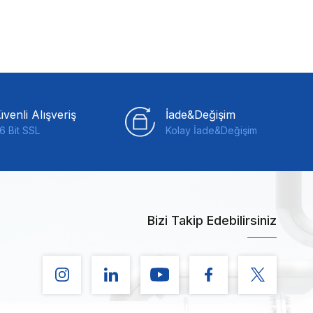
venli Alışveriş
İade&Değişim
6 Bit SSL
Kolay İade&Değişim
Bizi Takip Edebilirsiniz