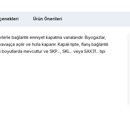
enekleri
Ürün Önerileri
törlerle bağlantılı emniyet kapatma vanalarıdır. Biyogazlar,
aşça açılır ve hızla kapanır. Kapalı tipte, flanş bağlantılı
boyutlarda mevcuttur ve SKP..., SKL... veya SAX31... tipi