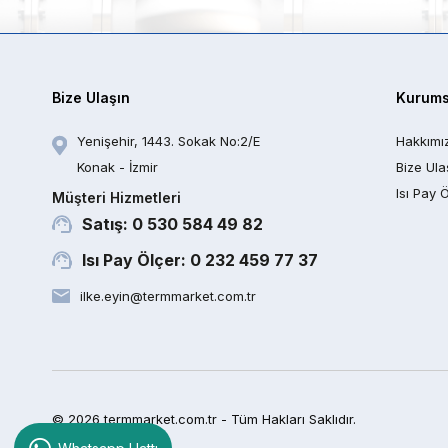
Bize Ulaşın
Kurums
Yenişehir, 1443. Sokak No:2/E
Hakkımı
Konak - İzmir
Bize Ula
Isı Pay 
Müşteri Hizmetleri
Satış: 0 530 584 49 82
Isı Pay Ölçer: 0 232 459 77 37
ilke.eyin@termmarket.com.tr
© 2026 termmarket.com.tr - Tüm Hakları Saklıdır.