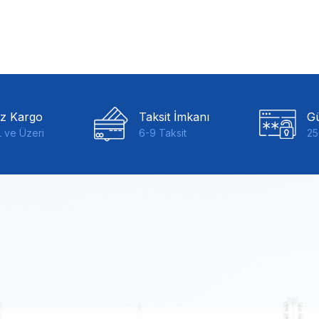
iz Kargo
Taksit İmkanı
Gü
 ve Üzeri
6-9 Taksit
25