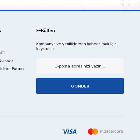
ş
E-Bülten
Kampanya ve yeniliklerden haber almak için
kayıt olun.
rim
Nerede
ldirim Formu
GÖNDER