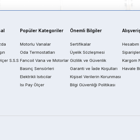
al
Popüler Kategoriler
Önemli Bilgiler
Alışveri
zda
Motorlu Vanalar
Sertifikalar
Hesabım
şın
Oda Termostatları
Üyelik Sözleşmesi
Siparişle
Ölçer S.S.S
Fancoil Vana ve Motorlar
Gizlilik ve Güvenlik
Kargom 
Basınç Sensörleri
Garanti ve İade Koşulları
Havale Bi
Elektrikli Isıtıcılar
Kişisel Verilerin Korunması
Isı Pay Ölçer
Bilgi Güvenliği Politikası