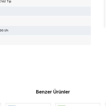
CVs) Tip
00 l/h
Benzer Ürünler