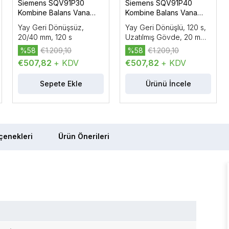
Siemens SQV91P30
Siemens SQV91P40
Kombine Balans Vana
Kombine Balans Vana
Motoru AC/DC 24 V, 3P /
Motoru AC/DC 24 V, 3P /
Yay Geri Dönüşsüz,
Yay Geri Dönüşlü, 120 s,
DC 0…10 V / DC 4…20
DC 0…10 V / DC 4…20
20/40 mm, 120 s
Uzatılmış Gövde, 20 mm,
mA, 1100 N
mA, 1100 N
40 mm, 43 mm
%58
€1.209,10
%58
€1.209,10
€507,82
+ KDV
€507,82
+ KDV
Sepete Ekle
Ürünü İncele
enekleri
Ürün Önerileri