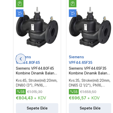
Siemens
Siemens
VPF44.80F45
VPF44.65F35
Siemens VPF44.80F45
Siemens VPF44.65F35
Kombine Dinamik Balans
Kombine Dinamik Balans
Vanası (PICV) Flanşlı Tip,
Vanası (PICV) Flanşlı Tip,
Kvs:45, Stroke(mil):20mm,
Kvs:35, Stroke(mil):20mm,
DN80 (3"), PN16
DN65 (2 1/2"), PN16
DN80 (3"), PN16,
DN65 (2 1/2"), PN16,
Basınçtan Bağımsız
Basınçtan Bağımsız
%58
€1.915,30
%58
€1.658,50
Dinamik Kombine Balans
Dinamik Kombine Balans
€804,43
+ KDV
€696,57
+ KDV
Vanası (PICV)
Vanası (PICV)
Sepete Ekle
Sepete Ekle