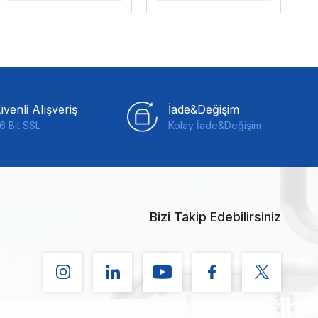
venli Alışveriş
İade&Değişim
6 Bit SSL
Kolay İade&Değişim
Bizi Takip Edebilirsiniz