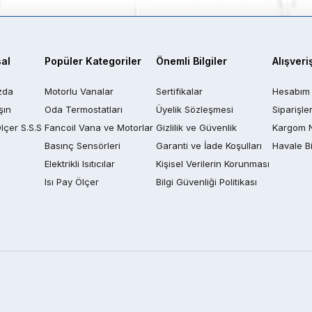
al
Popüler Kategoriler
Önemli Bilgiler
Alışveri
zda
Motorlu Vanalar
Sertifikalar
Hesabım
şın
Oda Termostatları
Üyelik Sözleşmesi
Siparişle
Ölçer S.S.S
Fancoil Vana ve Motorlar
Gizlilik ve Güvenlik
Kargom 
Basınç Sensörleri
Garanti ve İade Koşulları
Havale Bi
Elektrikli Isıtıcılar
Kişisel Verilerin Korunması
Isı Pay Ölçer
Bilgi Güvenliği Politikası