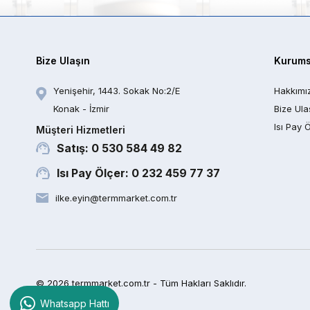
Bize Ulaşın
Kurums
Yenişehir, 1443. Sokak No:2/E
Hakkımı
Konak - İzmir
Bize Ula
Isı Pay 
Müşteri Hizmetleri
Satış: 0 530 584 49 82
Isı Pay Ölçer: 0 232 459 77 37
ilke.eyin@termmarket.com.tr
© 2026 termmarket.com.tr - Tüm Hakları Saklıdır.
Whatsapp Hattı