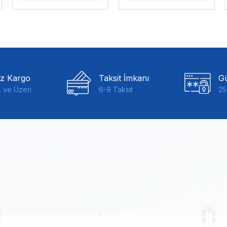
iz Kargo
Taksit İmkanı
Gü
 ve Üzeri
6-9 Taksit
25