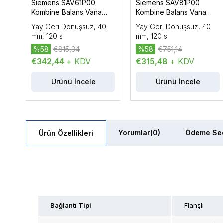
Siemens SAV61P00
Siemens SAV81P00
Kombine Balans Vana
Kombine Balans Vana
Motoru AC/DC 24 V, DC
Motoru AC/DC 24 V, On-
Yay Geri Dönüşsüz, 40
Yay Geri Dönüşsüz, 40
0…10 V/ DC 4…20 mA,
Off / Yüzer Kontrol, 1100
mm, 120 s
mm, 120 s
Oransal Kontrol, 1100 N
N
%58
€815,34
%58
€751,14
€342,44
+ KDV
€315,48
+ KDV
Ürünü İncele
Ürünü İncele
Yorumlar
(0)
Ödeme Seç
Ürün Özellikleri
Bağlantı Tipi
Flanşlı