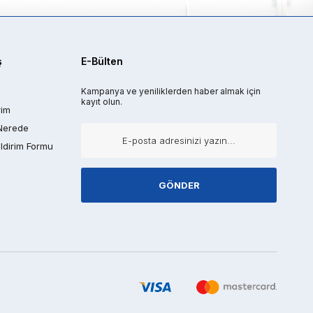
ş
E-Bülten
Kampanya ve yeniliklerden haber almak için
kayıt olun.
rim
Nerede
ldirim Formu
GÖNDER