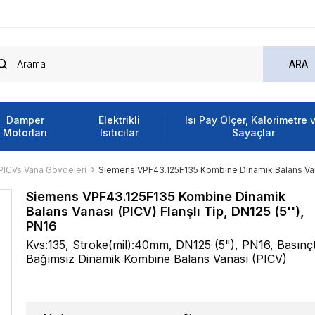
Damper
Elektrikli
Isı Pay Ölçer, Kalorimetre 
Motorları
Isıtıcılar
Sayaçlar
PICVs Vana Gövdeleri
Siemens VPF43.125F135 Kombine Dinamik Balans Vanası
Siemens VPF43.125F135 Kombine Dinamik
Balans Vanası (PICV) Flanşlı Tip, DN125 (5''),
PN16
Kvs:135, Stroke(mil):40mm, DN125 (5"), PN16, Basınç
Bağımsız Dinamik Kombine Balans Vanası (PICV)