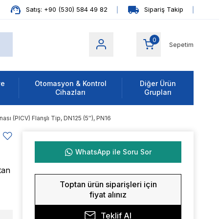
Satış: +90 (530) 584 49 82
Sipariş Takip
0
Sepetim
ve
Otomasyon & Kontrol
Diğer Ürün
Cihazları
Grupları
 (PICV) Flanşlı Tip, DN125 (5''), PN16
WhatsApp ile Soru Sor
tan
Toptan ürün siparişleri için
fiyat alınız
Teklif Al