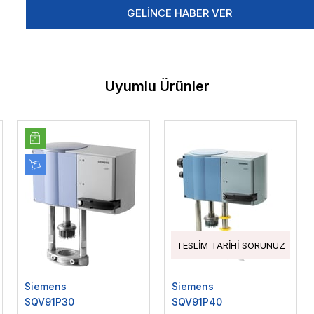
GELINCE HABER VER
Uyumlu Ürünler
TESLIM TARIHI SORUNUZ
Siemens
Siemens
SQV91P30
SQV91P40