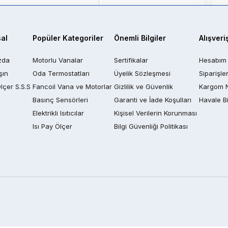
al
Popüler Kategoriler
Önemli Bilgiler
Alışveri
zda
Motorlu Vanalar
Sertifikalar
Hesabım
şın
Oda Termostatları
Üyelik Sözleşmesi
Siparişle
Ölçer S.S.S
Fancoil Vana ve Motorlar
Gizlilik ve Güvenlik
Kargom 
Basınç Sensörleri
Garanti ve İade Koşulları
Havale Bi
Elektrikli Isıtıcılar
Kişisel Verilerin Korunması
Isı Pay Ölçer
Bilgi Güvenliği Politikası