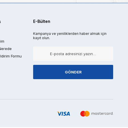
ş
E-Bülten
Kampanya ve yeniliklerden haber almak için
kayıt olun.
rim
Nerede
ldirim Formu
GÖNDER