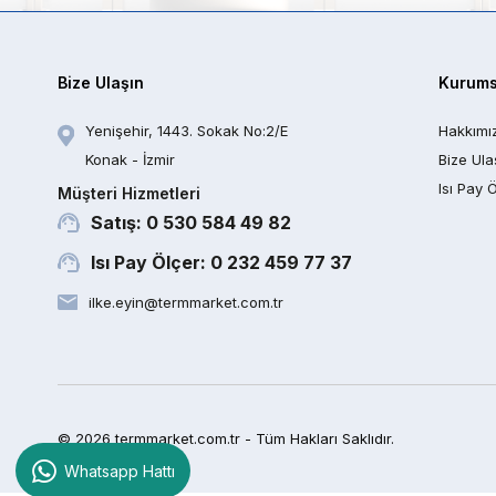
Bize Ulaşın
Kurums
Yenişehir, 1443. Sokak No:2/E
Hakkımı
Konak - İzmir
Bize Ula
Isı Pay 
Müşteri Hizmetleri
Satış: 0 530 584 49 82
Isı Pay Ölçer: 0 232 459 77 37
ilke.eyin@termmarket.com.tr
© 2026 termmarket.com.tr - Tüm Hakları Saklıdır.
Whatsapp Hattı