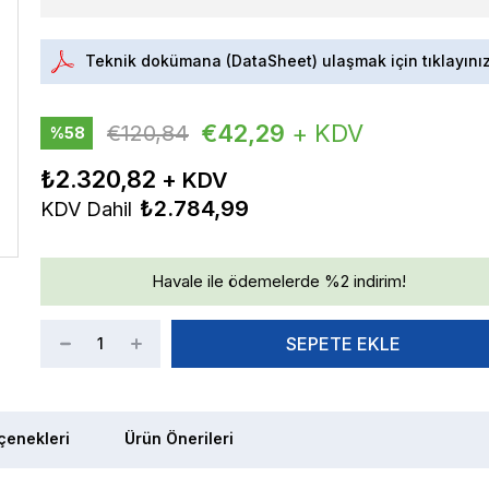
Teknik dokümana (DataSheet) ulaşmak için tıklayını
€42,29
+ KDV
€120,84
%
58
İndirim
₺2.320,82
₺2.784,99
KDV Dahil
Havale ile ödemelerde %2 indirim!
enekleri
Ürün Önerileri