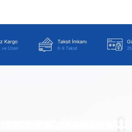
iz Kargo
Taksit İmkanı
Gü
 ve Üzeri
6-9 Taksit
25