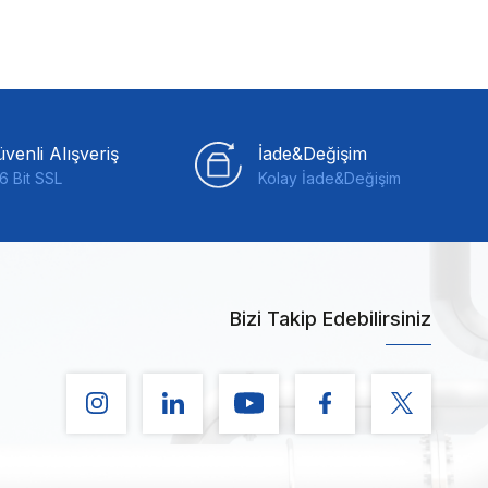
venli Alışveriş
İade&Değişim
6 Bit SSL
Kolay İade&Değişim
Bizi Takip Edebilirsiniz