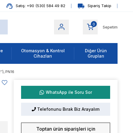
Satış: +90 (530) 584 49 82
Sipariş Takip
0
Sepetim
ve
Otomasyon & Kontrol
Diğer Ürün
Cihazları
Grupları
''), PN16
WhatsApp ile Soru Sor
Telefonunu Bırak Biz Arayalım
Toptan ürün siparişleri için