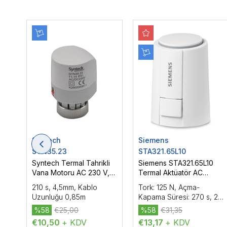
Syntech
Siemens
SYN35.23
STA321.65L10
Syntech Termal Tahrikli
Siemens STA321.65L10
Vana Motoru AC 230 V,
Termal Aktüatör AC
NC, On/Off, 2P
230V, On-Off
210 s, 4,5mm, Kablo
Tork: 125 N, Açma-
Uzunluğu 0,85m
Kapama Süresi: 270 s, 2-
Position, Stroke: 6.5mm,
%58
€25,00
%58
€31,35
IP54, Kablo Uzunluğu: 1m
€10,50
+ KDV
€13,17
+ KDV