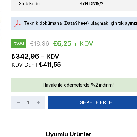
Stok Kodu
SYN DN15/2
Teknik dokümana (DataSheet) ulaşmak için tıklayını
€6,25
+ KDV
€18,96
%
60
İndirim
₺342,96
₺411,55
KDV Dahil
Havale ile ödemelerde %2 indirim!
Uyumlu Ürünler