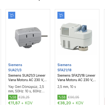
Siemens
Siemens
SUA21/3
SFA21/18
Siemens SUA21/3 Lineer
Siemens SFA21/18 Lineer
Vana Motoru AC 230 V,
Vana Motoru AC 230 V,
2P, On-Off, 170 N, 0,8 m
On-Off, 200 N
Yay Geri Dönüşsüz, 2,5
2,5 mm, 10 s
mm, 50Hz: 10 s, 60Hz:
8,3 s
%58
€28,25
%58
€90,95
€11,87
+ KDV
€38,20
+ KDV