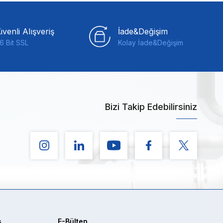
venli Alışveriş
İade&Değişim
6 Bit SSL
Kolay İade&Değişim
Bizi Takip Edebilirsiniz
ş
E-Bülten