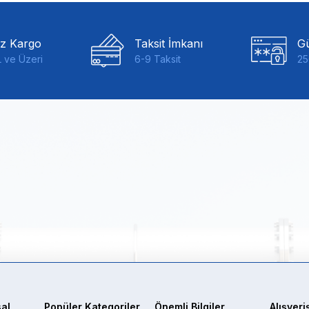
iz Kargo
Taksit İmkanı
Gü
 ve Üzeri
6-9 Taksit
25
al
Popüler Kategoriler
Önemli Bilgiler
Alışveri