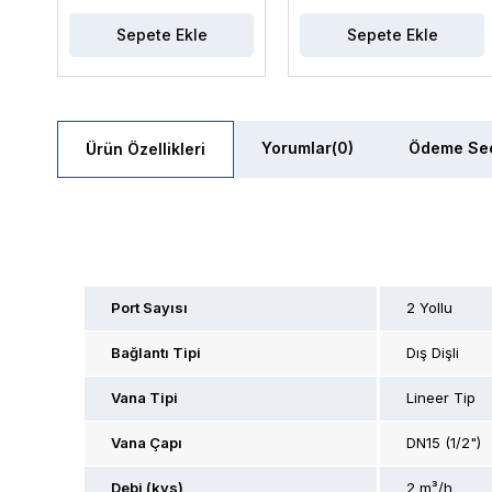
Sepete Ekle
Sepete Ekle
Yorumlar
(0)
Ödeme Seç
Ürün Özellikleri
Port Sayısı
2 Yollu
Bağlantı Tipi
Dış Dişli
Vana Tipi
Lineer Tip
Vana Çapı
DN15 (1/2")
Debi (kvs)
2 m³/h