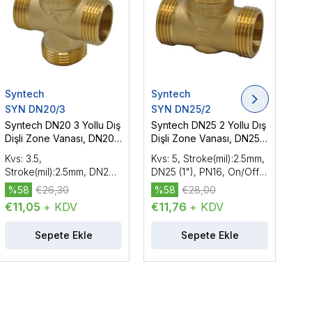
Syntech
Syntech
Sy
SYN DN20/3
SYN DN25/2
SY
Syntech DN20 3 Yollu Dış
Syntech DN25 2 Yollu Dış
Syn
Dişli Zone Vanası, DN20
Dişli Zone Vanası, DN25
Diş
(3/4''), PN16
(1''), PN16
(3/
Kvs: 3.5,
Kvs: 5, Stroke(mil):2.5mm,
Kvs
Stroke(mil):2.5mm, DN20
DN25 (1"), PN16, On/Off
Str
(3/4"), PN16, On/Off Vana
Vana
(3/
%58
€26,30
%58
€28,00
%
€11,05
+ KDV
€11,76
+ KDV
€8
Sepete Ekle
Sepete Ekle