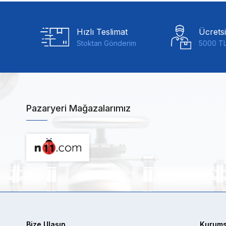
Hızlı Teslimat
Ücrets
Stoktan Gönderim
5000 TL
Pazaryeri Mağazalarımız
Bize Ulaşın
Kurums