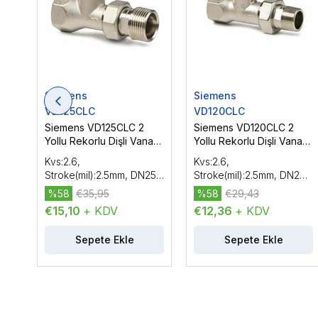
Siemens
Siemens
VD125CLC
VD120CLC
Siemens VD125CLC 2
Siemens VD120CLC 2
Yollu Rekorlu Dişli Vana
Yollu Rekorlu Dişli Vana
DN25 (1''), PN10
DN20 (3/4''), PN10
Kvs:2.6,
Kvs:2.6,
Stroke(mil):2.5mm, DN25
Stroke(mil):2.5mm, DN20
(1"), PN10, On/Off Vana
(3/4"), PN10, On/Off Vana
%58
€35,95
%58
€29,43
€15,10
+ KDV
€12,36
+ KDV
Sepete Ekle
Sepete Ekle