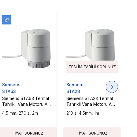
TESLIM TARIHI SORUNUZ
T
Siemens
Siemens
Si
STA63
STA23
ST
Siemens STA63 Termal
Siemens STA23 Termal
Si
Tahrikli Vana Motoru AC
Tahrikli Vana Motoru AC
Tah
24 V, NC, DC 0...10 V, 2 m
230 V, NC, 2P, 1 m
4,5 mm, 270 s, 2m
210 s, 4,5mm, 1m
210