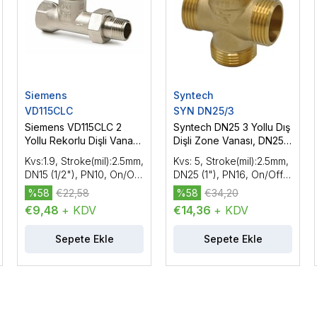
Siemens
Syntech
VD115CLC
SYN DN25/3
Siemens VD115CLC 2
Syntech DN25 3 Yollu Dış
Yollu Rekorlu Dişli Vana
Dişli Zone Vanası, DN25
DN15 (1/2''), PN10
(1''), PN16
Kvs:1.9, Stroke(mil):2.5mm,
Kvs: 5, Stroke(mil):2.5mm,
DN15 (1/2"), PN10, On/Off
DN25 (1"), PN16, On/Off
Vana
Vana
%58
€22,58
%58
€34,20
€9,48
+ KDV
€14,36
+ KDV
Sepete Ekle
Sepete Ekle