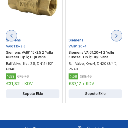
Siemens
Siemens
VAI61.15-2.5
VAI61.20-4
Siemens VAI61.15-2.5 2 Yollu
Siemens VAI61.20-4 2 Yollu
Küresel Tip İç Dişli Vana
Küresel Tip İç Dişli Vana
Gövdesi, DN15 (1/2"), PN40
Gövdesi, DN20 (3/4"), PN40
Ball Valve, Kvs:2.5, DN15 (1/2"),
Ball Valve, Kvs:4, DN20 (3/4"),
PN40
PN40
%58
€75,76
%58
€88,49
€31,82
+ KDV
€37,17
+ KDV
Sepete Ekle
Sepete Ekle