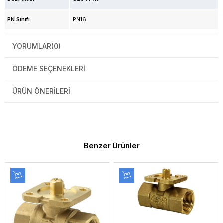
PN Sınıfı
PN16
YORUMLAR
(0)
ÖDEME SEÇENEKLERI
ÜRÜN ÖNERILERI
Benzer Ürünler