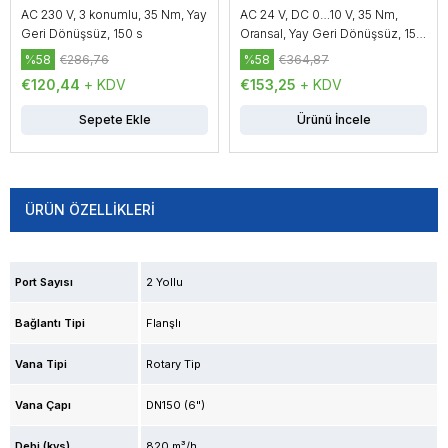
AC 230 V, 3 konumlu, 35 Nm, Yay
AC 24 V, DC 0…10 V, 35 Nm,
Geri Dönüşsüz, 150 s
Oransal, Yay Geri Dönüşsüz, 150
s
%58
€286,76
%58
€364,87
€120,44
+ KDV
€153,25
+ KDV
Sepete Ekle
Ürünü İncele
ÜRÜN ÖZELLIKLERI
Port Sayısı
2 Yollu
Bağlantı Tipi
Flanşlı
Vana Tipi
Rotary Tip
Vana Çapı
DN150 (6")
Debi (kvs)
820 m³/h