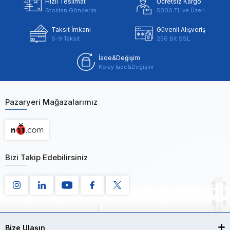
Hızlı Teslimat
Ücretsiz Kargo
Stoktan Gönderim
5000 TL ve Üzeri
Taksit İmkanı
Güvenli Alışveriş
6-9 Taksit
256 Bit SSL
İade&Değişim
Kolay İade&Değişim
Pazaryeri Mağazalarımız
Bizi Takip Edebilirsiniz
Bize Ulaşın