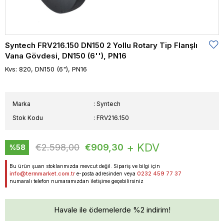
Syntech FRV216.150 DN150 2 Yollu Rotary Tip Flanşlı
Vana Gövdesi, DN150 (6''), PN16
Kvs: 820, DN150 (6"), PN16
Marka
:
Syntech
Stok Kodu
FRV216.150
+ KDV
€2.598,00
€909,30
%
58
İndirim
Bu ürün şuan stoklarımızda mevcut değil. Sipariş ve bilgi için
info@termmarket.com.tr
0232 459 77 37
e-posta adresinden veya
numaralı telefon numaramızdan iletişime geçebilirsiniz
Havale ile ödemelerde %2 indirim!