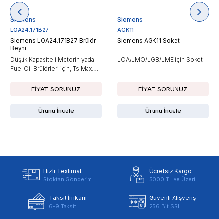
Siemens
Siemens
LOA24.171B27
AGK11
Siemens LOA24.171B27 Brülör
Siemens AGK11 Soket
Beyni
Düşük Kapasiteli Motorin yada
LOA/LMO/LGB/LME için Soket
Fuel Oil Brülörleri için, Ts Max:
10sn
Ürünü İncele
Ürünü İncele
Hızlı Teslimat
Ücretsiz Kargo
Stoktan Gönderim
5000 TL ve Üzeri
Taksit İmkanı
Güvenli Alışveriş
6-9 Taksit
256 Bit SSL