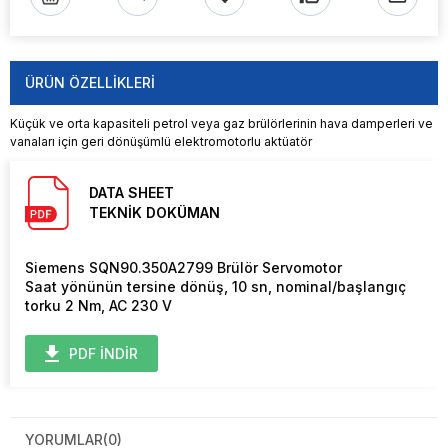
ÜRÜN ÖZELLIKLERI
Küçük ve orta kapasiteli petrol veya gaz brülörlerinin hava damperleri ve
vanaları için geri dönüşümlü elektromotorlu aktüatör
DATA SHEET
TEKNİK DOKÜMAN
Siemens SQN90.350A2799 Brülör Servomotor
Saat yönünün tersine dönüş, 10 sn, nominal/başlangıç ​​
torku 2 Nm, AC 230 V
PDF İNDİR
YORUMLAR
(0)