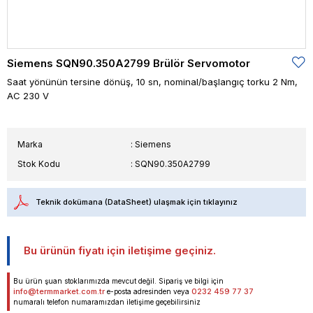
Siemens SQN90.350A2799 Brülör Servomotor
Saat yönünün tersine dönüş, 10 sn, nominal/başlangıç ​​torku 2 Nm,
AC 230 V
Marka
:
Siemens
Stok Kodu
SQN90.350A2799
Teknik dokümana (DataSheet) ulaşmak için tıklayınız
Bu ürünün fiyatı için iletişime geçiniz.
Bu ürün şuan stoklarımızda mevcut değil. Sipariş ve bilgi için
info@termmarket.com.tr
0232 459 77 37
e-posta adresinden veya
numaralı telefon numaramızdan iletişime geçebilirsiniz