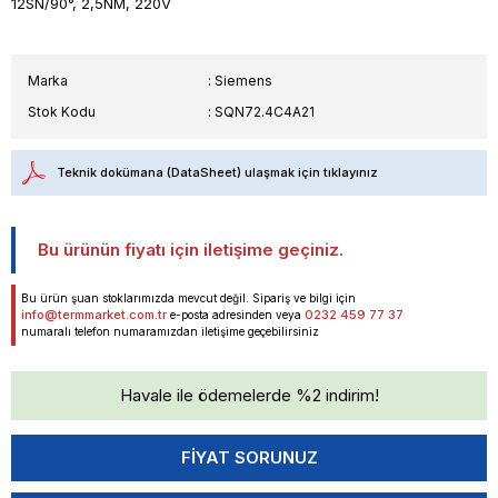
12SN/90°, 2,5NM, 220V
Marka
:
Siemens
Stok Kodu
SQN72.4C4A21
Teknik dokümana (DataSheet) ulaşmak için tıklayınız
Bu ürünün fiyatı için iletişime geçiniz.
Bu ürün şuan stoklarımızda mevcut değil. Sipariş ve bilgi için
info@termmarket.com.tr
0232 459 77 37
e-posta adresinden veya
numaralı telefon numaramızdan iletişime geçebilirsiniz
Havale ile ödemelerde %2 indirim!