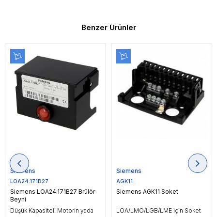
Benzer Ürünler
Siemens
Siemens
LOA24.171B27
AGK11
Siemens LOA24.171B27 Brülör
Siemens AGK11 Soket
Beyni
Düşük Kapasiteli Motorin yada
LOA/LMO/LGB/LME için Soket