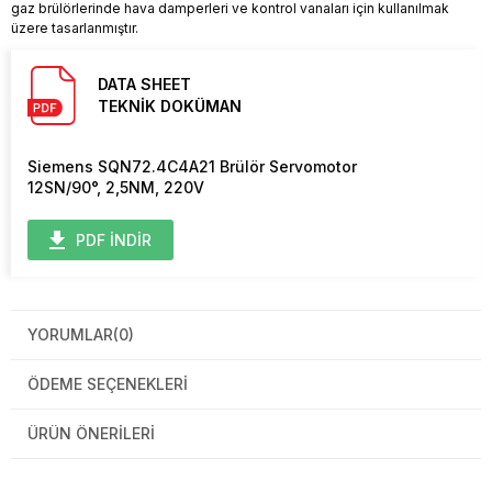
gaz brülörlerinde hava damperleri ve kontrol vanaları için kullanılmak
üzere tasarlanmıştır.
DATA SHEET
TEKNİK DOKÜMAN
Siemens SQN72.4C4A21 Brülör Servomotor
12SN/90°, 2,5NM, 220V
PDF İNDİR
YORUMLAR
(0)
ÖDEME SEÇENEKLERI
ÜRÜN ÖNERILERI