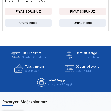
Fuel Oil Brülörleri için, Ts Max:
10sn
Ürünü İncele
Ürünü İncele
Hızlı Teslimat
Ücretsiz Kargo
Stoktan Gönderim
5000 TL ve Üzeri
Taksit İmkanı
Güvenli Alışveriş
6-9 Taksit
256 Bit SSL
İade&Değişim
Kolay İade&Değişim
Pazaryeri Mağazalarımız