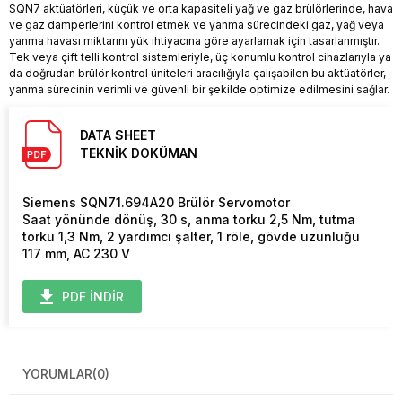
SQN7 aktüatörleri, küçük ve orta kapasiteli yağ ve gaz brülörlerinde, hava
ve gaz damperlerini kontrol etmek ve yanma sürecindeki gaz, yağ veya
yanma havası miktarını yük ihtiyacına göre ayarlamak için tasarlanmıştır.
Tek veya çift telli kontrol sistemleriyle, üç konumlu kontrol cihazlarıyla ya
da doğrudan brülör kontrol üniteleri aracılığıyla çalışabilen bu aktüatörler,
yanma sürecinin verimli ve güvenli bir şekilde optimize edilmesini sağlar.
DATA SHEET
TEKNİK DOKÜMAN
Siemens SQN71.694A20 Brülör Servomotor
Saat yönünde dönüş, 30 s, anma torku 2,5 Nm, tutma
torku 1,3 Nm, 2 yardımcı şalter, 1 röle, gövde uzunluğu
117 mm, AC 230 V
PDF İNDİR
YORUMLAR
(0)