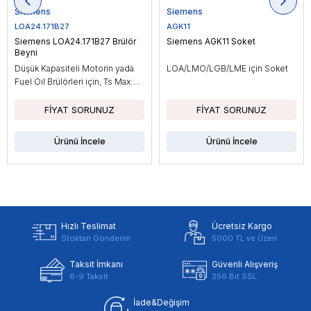
Siemens
Siemens
LOA24.171B27
AGK11
Siemens LOA24.171B27 Brülör
Siemens AGK11 Soket
Beyni
Düşük Kapasiteli Motorin yada
LOA/LMO/LGB/LME için Soket
Fuel Oil Brülörleri için, Ts Max:
10sn
Ürünü İncele
Ürünü İncele
Hızlı Teslimat
Ücretsiz Kargo
Stoktan Gönderim
5000 TL ve Üzeri
Taksit İmkanı
Güvenli Alışveriş
6-9 Taksit
256 Bit SSL
İade&Değişim