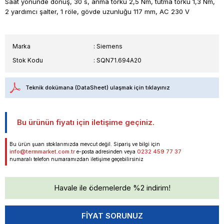
Saat yönünde dönüş, 30 s, anma torku 2,5 Nm, tutma torku 1,3 Nm,
2 yardımcı şalter, 1 röle, gövde uzunluğu 117 mm, AC 230 V
Marka
:
Siemens
Stok Kodu
SQN71.694A20
Teknik dokümana (DataSheet) ulaşmak için tıklayınız
Bu ürünün fiyatı için iletişime geçiniz.
Bu ürün şuan stoklarımızda mevcut değil. Sipariş ve bilgi için
info@termmarket.com.tr
0232 459 77 37
e-posta adresinden veya
numaralı telefon numaramızdan iletişime geçebilirsiniz
Havale ile ödemelerde %2 indirim!