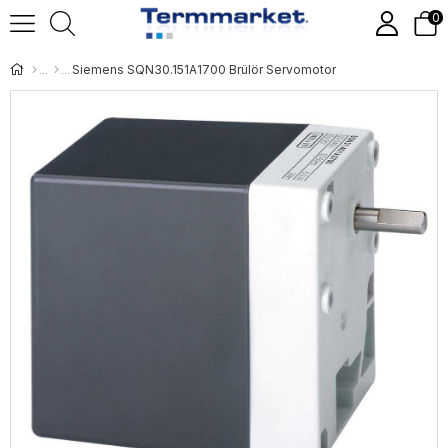
0
Siemens SQN30.151A1700 Brülör Servomotor