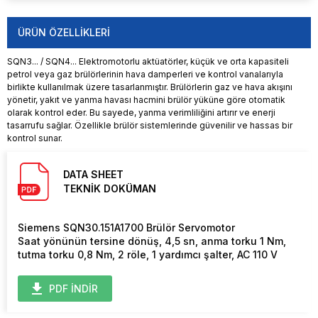
ÜRÜN ÖZELLIKLERI
SQN3... / SQN4... Elektromotorlu aktüatörler, küçük ve orta kapasiteli
petrol veya gaz brülörlerinin hava damperleri ve kontrol vanalarıyla
birlikte kullanılmak üzere tasarlanmıştır. Brülörlerin gaz ve hava akışını
yönetir, yakıt ve yanma havası hacmini brülör yüküne göre otomatik
olarak kontrol eder. Bu sayede, yanma verimliliğini artırır ve enerji
tasarrufu sağlar. Özellikle brülör sistemlerinde güvenilir ve hassas bir
kontrol sunar.
DATA SHEET
TEKNİK DOKÜMAN
Siemens SQN30.151A1700 Brülör Servomotor
Saat yönünün tersine dönüş, 4,5 sn, anma torku 1 Nm,
tutma torku 0,8 Nm, 2 röle, 1 yardımcı şalter, AC 110 V
PDF İNDİR