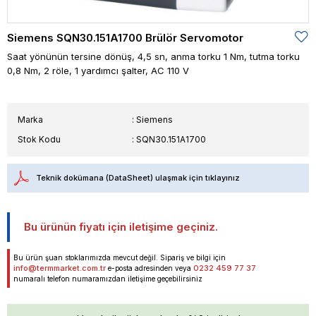
Siemens SQN30.151A1700 Brülör Servomotor
Saat yönünün tersine dönüş, 4,5 sn, anma torku 1 Nm, tutma torku
0,8 Nm, 2 röle, 1 yardımcı şalter, AC 110 V
Marka
:
Siemens
Stok Kodu
SQN30.151A1700
Teknik dokümana (DataSheet) ulaşmak için tıklayınız
Bu ürünün fiyatı için iletişime geçiniz.
Bu ürün şuan stoklarımızda mevcut değil. Sipariş ve bilgi için
info@termmarket.com.tr
0232 459 77 37
e-posta adresinden veya
numaralı telefon numaramızdan iletişime geçebilirsiniz