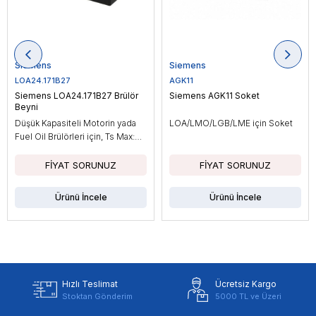
Siemens
Siemens
LOA24.171B27
AGK11
Siemens LOA24.171B27 Brülör
Siemens AGK11 Soket
Beyni
Düşük Kapasiteli Motorin yada
LOA/LMO/LGB/LME için Soket
Fuel Oil Brülörleri için, Ts Max:
10sn
Ürünü İncele
Ürünü İncele
Hızlı Teslimat
Ücretsiz Kargo
Stoktan Gönderim
5000 TL ve Üzeri