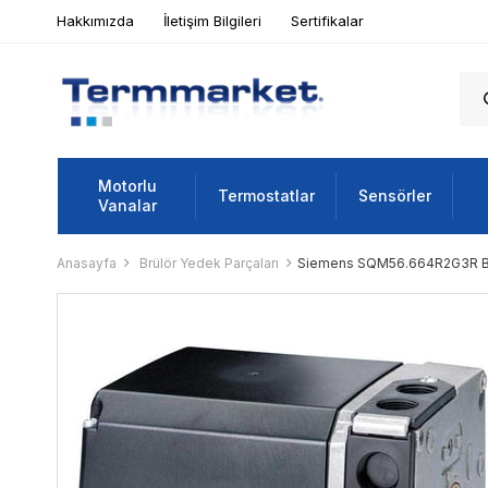
Hakkımızda
İletişim Bilgileri
Sertifikalar
Motorlu
Termostatlar
Sensörler
Vanalar
Anasayfa
Brülör Yedek Parçaları
Siemens SQM56.664R2G3R Br