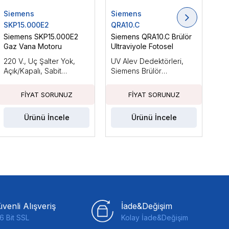
Siemens
Siemens
Si
SKP15.000E2
QRA10.C
LM
Siemens SKP15.000E2
Siemens QRA10.C Brülör
Si
Gaz Vana Motoru
Ultraviyole Fotosel
Brü
220 V., Uç Şalter Yok,
UV Alev Dedektörleri,
Ara
Açık/Kapalı, Sabit
Siemens Brülör
Küç
Basınçla
Kontrolleri ile Kullanım
Güc
İçin Tasarlanmıştır
Fan
Ka
Ürünü İncele
Ürünü İncele
venli Alışveriş
İade&Değişim
6 Bit SSL
Kolay İade&Değişim