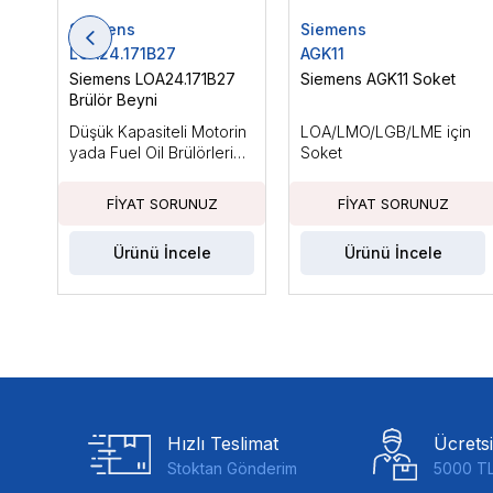
Siemens
Siemens
LOA24.171B27
AGK11
Siemens LOA24.171B27
Siemens AGK11 Soket
Brülör Beyni
Düşük Kapasiteli Motorin
LOA/LMO/LGB/LME için
yada Fuel Oil Brülörleri
Soket
için, Ts Max: 10sn
Ürünü İncele
Ürünü İncele
Hızlı Teslimat
Ücrets
Stoktan Gönderim
5000 TL