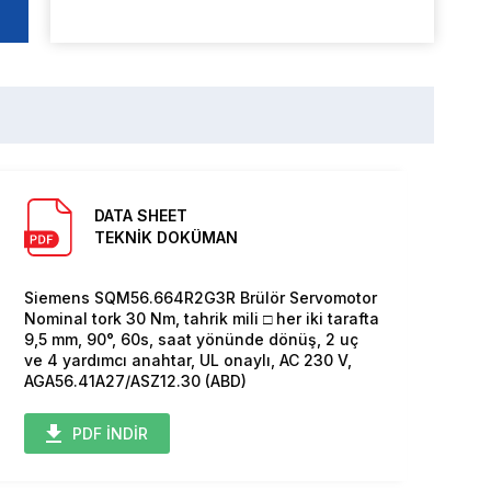
DATA SHEET
TEKNİK DOKÜMAN
Siemens SQM56.664R2G3R Brülör Servomotor
Nominal tork 30 Nm, tahrik mili □ her iki tarafta
9,5 mm, 90°, 60s, saat yönünde dönüş, 2 uç
ve 4 yardımcı anahtar, UL onaylı, AC 230 V,
AGA56.41A27/ASZ12.30 (ABD)
PDF İNDİR