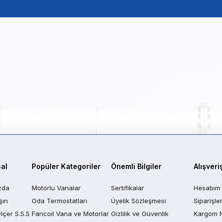
al
Popüler Kategoriler
Önemli Bilgiler
Alışveri
zda
Motorlu Vanalar
Sertifikalar
Hesabım
şın
Oda Termostatları
Üyelik Sözleşmesi
Siparişle
Ölçer S.S.S
Fancoil Vana ve Motorlar
Gizlilik ve Güvenlik
Kargom 