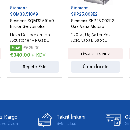
Siemens
Siemens
SQM33.510A9
SKP25.003E2
Siemens SQM33.510A9
Siemens SKP25.003E2
Brülör Servomotor
Gaz Vana Motoru
Hava Damperleri İçin
220 V., Uç Şalter Yok,
Aktüatörler ve Gaz
Açık/Kapalı, Sabit
Damperleri, Elektromotor
Basınçla, 22 mbar'a
%46
€625,00
Aktüatörler, AC/DC 24
Kadar Basınç Regülatörlü
€340,00
+ KDV
V.Tutma Torku:3Nm,
Kablo Uzunluğu: 150mm.
Sepete Ekle
Ürünü İncele
iz Kargo
Taksit İmkanı
Gü
 ve Üzeri
6-9 Taksit
25