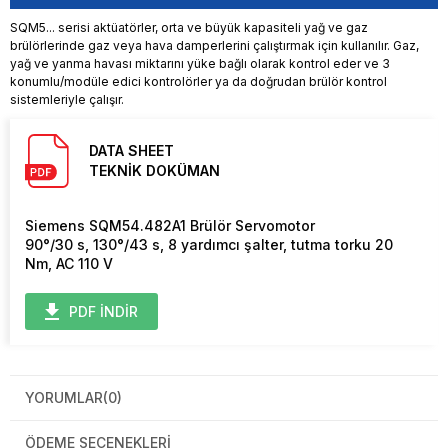
SQM5... serisi aktüatörler, orta ve büyük kapasiteli yağ ve gaz
brülörlerinde gaz veya hava damperlerini çalıştırmak için kullanılır. Gaz,
yağ ve yanma havası miktarını yüke bağlı olarak kontrol eder ve 3
konumlu/modüle edici kontrolörler ya da doğrudan brülör kontrol
sistemleriyle çalışır.
DATA SHEET
TEKNİK DOKÜMAN
Siemens SQM54.482A1 Brülör Servomotor
90°/30 s, 130°/43 s, 8 yardımcı şalter, tutma torku 20
Nm, AC 110 V
PDF İNDİR
YORUMLAR
(0)
ÖDEME SEÇENEKLERI