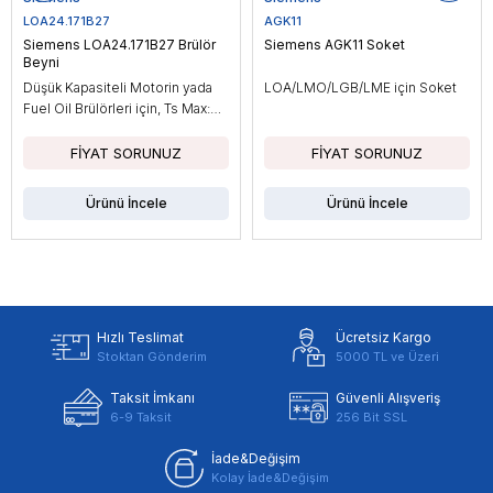
LOA24.171B27
AGK11
Siemens LOA24.171B27 Brülör
Siemens AGK11 Soket
Beyni
Düşük Kapasiteli Motorin yada
LOA/LMO/LGB/LME için Soket
Fuel Oil Brülörleri için, Ts Max:
10sn
Ürünü İncele
Ürünü İncele
Hızlı Teslimat
Ücretsiz Kargo
Stoktan Gönderim
5000 TL ve Üzeri
Taksit İmkanı
Güvenli Alışveriş
6-9 Taksit
256 Bit SSL
İade&Değişim
Kolay İade&Değişim