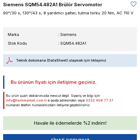
Siemens SQM54.482A1 Brülör Servomotor
90°/30 s, 130°/43 s, 8 yardımcı şalter, tutma torku 20 Nm, AC 110 V
Marka
:
Siemens
Stok Kodu
SQM54.482A1
Teknik dokümana (DataSheet) ulaşmak için tıklayınız
Bu ürünün fiyatı için iletişime geçiniz.
Bu ürün şuan stoklarımızda mevcut değil. Sipariş ve bilgi için
info@termmarket.com.tr
0232 459 77 37
e-posta adresinden veya
numaralı telefon numaramızdan iletişime geçebilirsiniz
Havale ile ödemelerde %2 indirim!