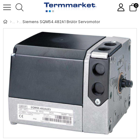
0
Siemens SQM54.482A1 Brülör Servomotor