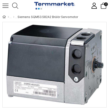
0
Siemens SQM53.582A2 Brülör Servomotor