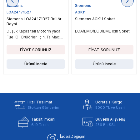
Siemens
Siemens
LOA24.171B27
AGK11
Siemens LOA24.171B27 Brülör
Siemens AGK11 Soket
Beyni
Düşük Kapasiteli Motorin yada
LOA/LMO/LGB/LME için Soket
Fuel Oil Brülörleri için, Ts Max:
10sn
Ürünü İncele
Ürünü İncele
Hızlı Teslimat
Ücretsiz Kargo
Stoktan Gönderim
5000 TL ve Üzeri
Taksit İmkanı
Güvenli Alışveriş
6-9 Taksit
256 Bit SSL
İade&Değişim