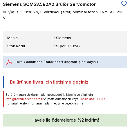
Siemens SQM53.582A2 Brülör Servomotor
90°/45 s, 130°/65 s, 8 yardımcı şalter, nominal tork 20 Nm, AC 230
V
Marka
:
Siemens
Stok Kodu
SQM53.582A2
Teknik dokümana (DataSheet) ulaşmak için tıklayınız
Bu ürünün fiyatı için iletişime geçiniz.
Bu ürün şuan stoklarımızda mevcut değil. Sipariş ve bilgi için
info@termmarket.com.tr
0232 459 77 37
e-posta adresinden veya
numaralı telefon numaramızdan iletişime geçebilirsiniz
Havale ile ödemelerde %2 indirim!