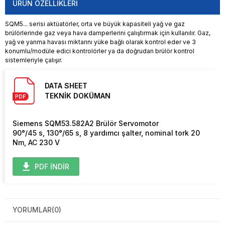
ÜRÜN ÖZELLIKLERI
SQM5... serisi aktüatörler, orta ve büyük kapasiteli yağ ve gaz
brülörlerinde gaz veya hava damperlerini çalıştırmak için kullanılır. Gaz,
yağ ve yanma havası miktarını yüke bağlı olarak kontrol eder ve 3
konumlu/modüle edici kontrolörler ya da doğrudan brülör kontrol
sistemleriyle çalışır.
DATA SHEET
TEKNİK DOKÜMAN
Siemens SQM53.582A2 Brülör Servomotor
90°/45 s, 130°/65 s, 8 yardımcı şalter, nominal tork 20
Nm, AC 230 V
PDF İNDİR
YORUMLAR
(0)