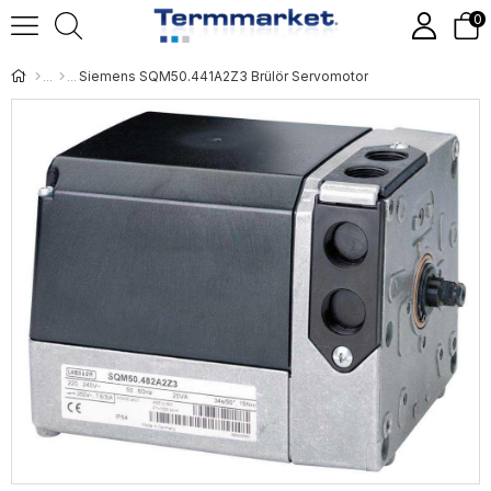
0
Siemens SQM50.441A2Z3 Brülör Servomotor