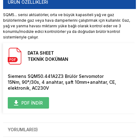
ÜRÜN ÖZELLIKLERI
SQM5... serisi aktüatörler, orta ve büyük kapasiteli yağ ve gaz
brülörlerinde gaz veya hava damperlerini çalıştırmak için kullanılır. Gaz,
yağ ve yanma havası miktarını yüke bağlı olarak kontrol eder ve 3
konumlu/modüle edici kontrolörler ya da doğrudan brülör kontrol
sistemleriyle çalışır.
DATA SHEET
TEKNİK DOKÜMAN
Siemens SQM50.441A2Z3 Brülör Servomotor
15Nm, 90°/30s, 4 anahtar, şaft 10mm+anahtar, CE,
elektronik, AC230V
PDF İNDİR
YORUMLAR
(0)