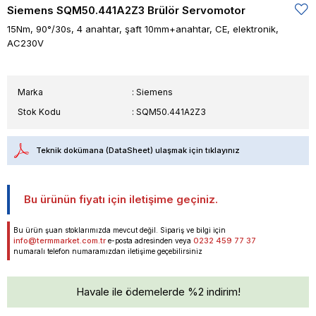
Siemens SQM50.441A2Z3 Brülör Servomotor
15Nm, 90°/30s, 4 anahtar, şaft 10mm+anahtar, CE, elektronik,
AC230V
Marka
:
Siemens
Stok Kodu
SQM50.441A2Z3
Teknik dokümana (DataSheet) ulaşmak için tıklayınız
Bu ürünün fiyatı için iletişime geçiniz.
Bu ürün şuan stoklarımızda mevcut değil. Sipariş ve bilgi için
info@termmarket.com.tr
0232 459 77 37
e-posta adresinden veya
numaralı telefon numaramızdan iletişime geçebilirsiniz
Havale ile ödemelerde %2 indirim!