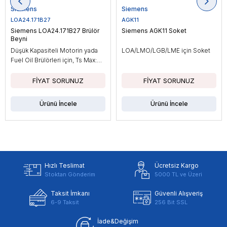
Siemens
Siemens
LOA24.171B27
AGK11
Siemens LOA24.171B27 Brülör
Siemens AGK11 Soket
Beyni
Düşük Kapasiteli Motorin yada
LOA/LMO/LGB/LME için Soket
Fuel Oil Brülörleri için, Ts Max:
10sn
Ürünü İncele
Ürünü İncele
Hızlı Teslimat
Ücretsiz Kargo
Stoktan Gönderim
5000 TL ve Üzeri
Taksit İmkanı
Güvenli Alışveriş
6-9 Taksit
256 Bit SSL
İade&Değişim