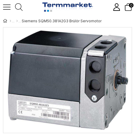
0
Siemens SQM50.381A2G3 Brülör Servomotor