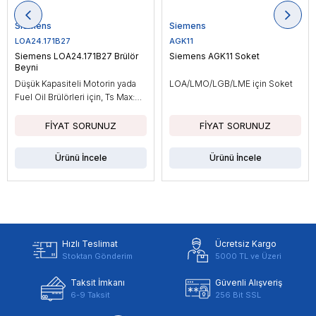
Siemens
Siemens
LOA24.171B27
AGK11
Siemens LOA24.171B27 Brülör
Siemens AGK11 Soket
Beyni
Düşük Kapasiteli Motorin yada
LOA/LMO/LGB/LME için Soket
Fuel Oil Brülörleri için, Ts Max:
10sn
Ürünü İncele
Ürünü İncele
Hızlı Teslimat
Ücretsiz Kargo
Stoktan Gönderim
5000 TL ve Üzeri
Taksit İmkanı
Güvenli Alışveriş
6-9 Taksit
256 Bit SSL