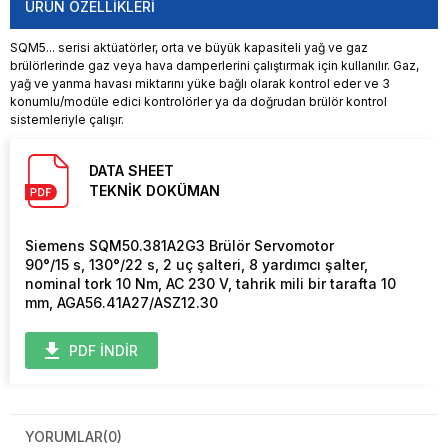
ÜRÜN ÖZELLIKLERI
SQM5... serisi aktüatörler, orta ve büyük kapasiteli yağ ve gaz
brülörlerinde gaz veya hava damperlerini çalıştırmak için kullanılır. Gaz,
yağ ve yanma havası miktarını yüke bağlı olarak kontrol eder ve 3
konumlu/modüle edici kontrolörler ya da doğrudan brülör kontrol
sistemleriyle çalışır.
DATA SHEET
TEKNİK DOKÜMAN
Siemens SQM50.381A2G3 Brülör Servomotor
90°/15 s, 130°/22 s, 2 uç şalteri, 8 yardımcı şalter,
nominal tork 10 Nm, AC 230 V, tahrik mili bir tarafta 10
mm, AGA56.41A27/ASZ12.30
PDF İNDİR
YORUMLAR
(0)