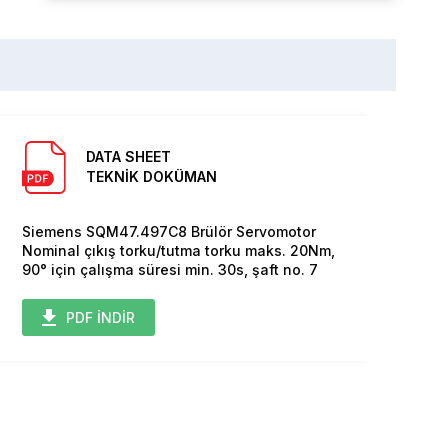
DATA SHEET
TEKNİK DOKÜMAN
Siemens SQM47.497C8 Brülör Servomotor
Nominal çıkış torku/tutma torku maks. 20Nm,
90° için çalışma süresi min. 30s, şaft no. 7
PDF İNDİR