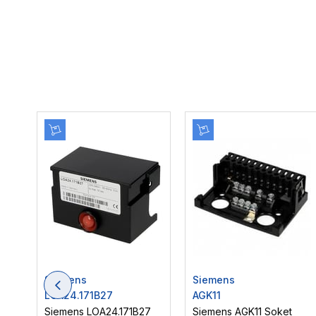
Siemens
Siemens
LOA24.171B27
AGK11
Siemens LOA24.171B27
Siemens AGK11 Soket