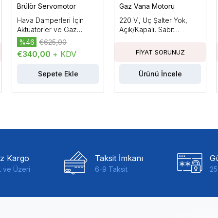
Brülör Servomotor
Gaz Vana Motoru
Hava Damperleri İçin
220 V., Uç Şalter Yok,
Aktüatörler ve Gaz
Açık/Kapalı, Sabit
Damperleri, Elektromotor
Basınçla, 22 mbar'a
%46
€625,00
Aktüatörler, AC/DC 24
Kadar Basınç Regülatörlü
€340,00
+ KDV
V.Tutma Torku:3Nm,
Kablo Uzunluğu: 150mm.
Sepete Ekle
Ürünü İncele
iz Kargo
Taksit İmkanı
Gü
 ve Üzeri
6-9 Taksit
25