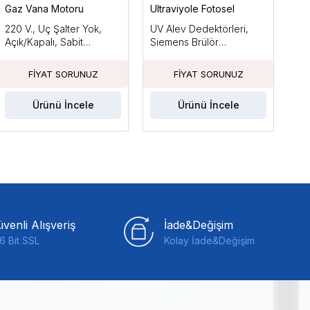
Gaz Vana Motoru
Ultraviyole Fotosel
Brü
220 V., Uç Şalter Yok,
UV Alev Dedektörleri,
Ara
Açık/Kapalı, Sabit
Siemens Brülör
Küç
Basınçla
Kontrolleri ile Kullanım
Güc
İçin Tasarlanmıştır
Fan
Ka
Ürünü İncele
Ürünü İncele
venli Alışveriş
İade&Değişim
6 Bit SSL
Kolay İade&Değişim