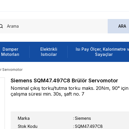
Damper
Elektrikli
Isı Pay Ölçer, Kalorimetre 
Motorları
Isıtıcılar
Sayaçlar
r Servomotor
Siemens SQM47.497C8 Brülör Servomotor
Nominal çıkış torku/tutma torku maks. 20Nm, 90° için
çalışma süresi min. 30s, şaft no. 7
Marka
:
Siemens
Stok Kodu
SQM47.497C8