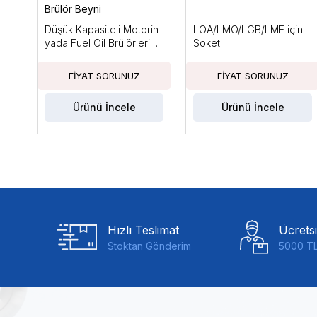
Brülör Beyni
Düşük Kapasiteli Motorin
LOA/LMO/LGB/LME için
yada Fuel Oil Brülörleri
Soket
için, Ts Max: 10sn
Ürünü İncele
Ürünü İncele
Hızlı Teslimat
Ücrets
Stoktan Gönderim
5000 TL