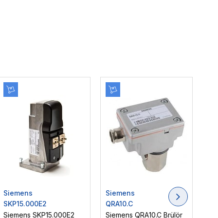
Siemens
Siemens
Si
SKP15.000E2
QRA10.C
LM
Siemens SKP15.000E2
Siemens QRA10.C Brülör
Si