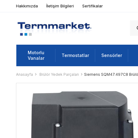
Hakkımızda
İletişim Bilgileri
Sertifikalar
Motorlu
Termostatlar
Sensörler
Vanalar
Anasayfa
Brülör Yedek Parçaları
Siemens SQM47.497C8 Brülö