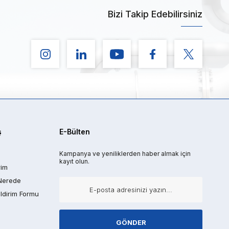
Bizi Takip Edebilirsiniz
ş
E-Bülten
Kampanya ve yeniliklerden haber almak için
kayıt olun.
rim
Nerede
ldirim Formu
GÖNDER