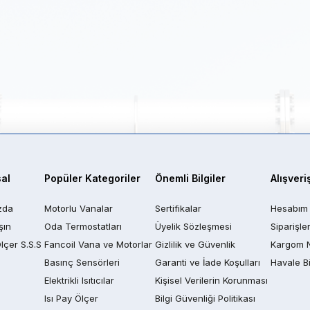
al
Popüler Kategoriler
Önemli Bilgiler
Alışveri
zda
Motorlu Vanalar
Sertifikalar
Hesabım
şın
Oda Termostatları
Üyelik Sözleşmesi
Siparişle
Ölçer S.S.S
Fancoil Vana ve Motorlar
Gizlilik ve Güvenlik
Kargom 
Basınç Sensörleri
Garanti ve İade Koşulları
Havale Bi
Elektrikli Isıtıcılar
Kişisel Verilerin Korunması
Isı Pay Ölçer
Bilgi Güvenliği Politikası