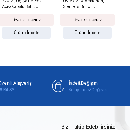
220 V., Uç Şalter Yok,
UV Alev Dedektörleri,
Ara
Açık/Kapalı, Sabit
Siemens Brülör
Küç
Basınçla
Kontrolleri ile Kullanım
Güc
İçin Tasarlanmıştır
Fan
Ka
Ürünü İncele
Ürünü İncele
venli Alışveriş
İade&Değişim
6 Bit SSL
Kolay İade&Değişim
Bizi Takip Edebilirsiniz