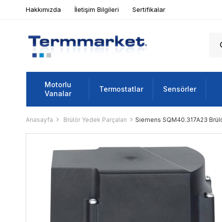
Hakkımızda
İletişim Bilgileri
Sertifikalar
Motorlu
Termostatlar
Sensörler
Vanalar
Anasayfa
Brülör Yedek Parçaları
Siemens SQM40.317A23 Brül