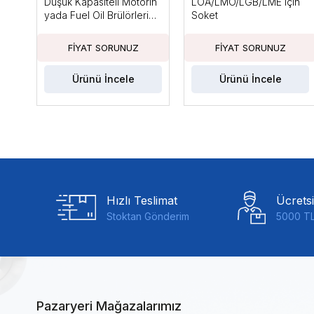
Düşük Kapasiteli Motorin
LOA/LMO/LGB/LME için
yada Fuel Oil Brülörleri
Soket
için, Ts Max: 10sn
Ürünü İncele
Ürünü İncele
Hızlı Teslimat
Ücrets
Stoktan Gönderim
5000 TL
Pazaryeri Mağazalarımız