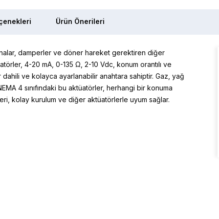
enekleri
Ürün Önerileri
analar, damperler ve döner hareket gerektiren diğer
atörler, 4-20 mA, 0-135 Ω, 2-10 Vdc, konum orantılı ve
r dahili ve kolayca ayarlanabilir anahtara sahiptir. Gaz, yağ
NEMA 4 sınıfındaki bu aktüatörler, herhangi bir konuma
leri, kolay kurulum ve diğer aktüatörlerle uyum sağlar.