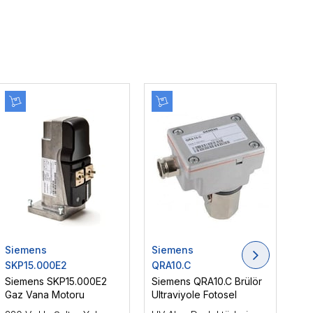
Siemens
Siemens
Si
SKP15.000E2
QRA10.C
LM
Siemens SKP15.000E2
Siemens QRA10.C Brülör
Si
Gaz Vana Motoru
Ultraviyole Fotosel
Brü