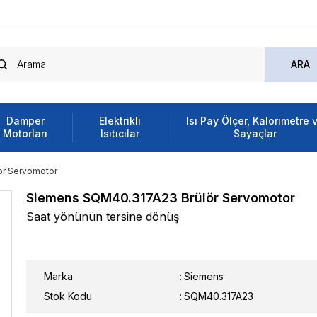
Damper
Elektrikli
Isı Pay Ölçer, Kalorimetre 
Motorları
Isıtıcılar
Sayaçlar
ör Servomotor
Siemens SQM40.317A23 Brülör Servomotor
Saat yönünün tersine dönüş
Marka
:
Siemens
Stok Kodu
SQM40.317A23