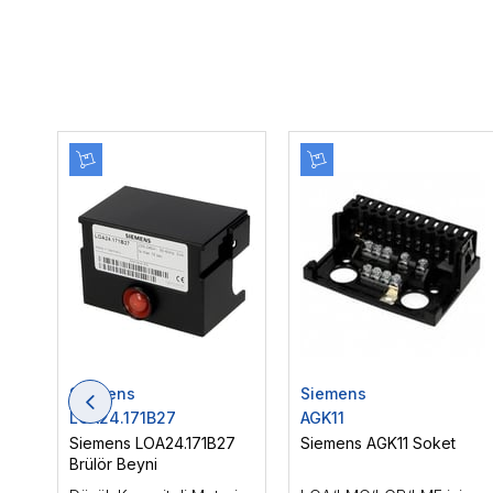
Siemens
Siemens
LOA24.171B27
AGK11
Siemens LOA24.171B27
Siemens AGK11 Soket
Brülör Beyni