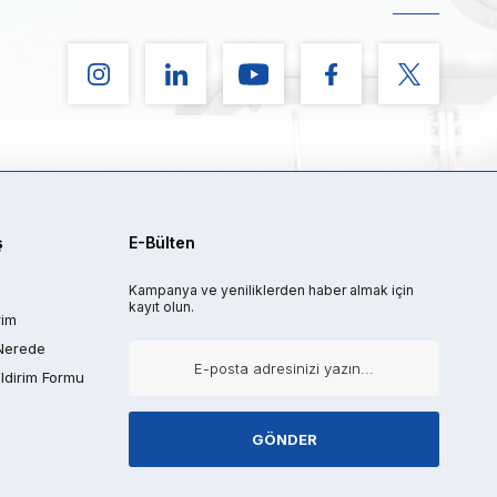
ş
E-Bülten
Kampanya ve yeniliklerden haber almak için
kayıt olun.
rim
Nerede
ldirim Formu
GÖNDER