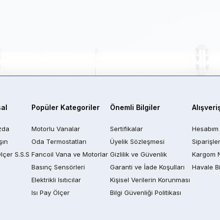
al
Popüler Kategoriler
Önemli Bilgiler
Alışveri
zda
Motorlu Vanalar
Sertifikalar
Hesabım
şın
Oda Termostatları
Üyelik Sözleşmesi
Siparişle
Ölçer S.S.S
Fancoil Vana ve Motorlar
Gizlilik ve Güvenlik
Kargom 
Basınç Sensörleri
Garanti ve İade Koşulları
Havale Bi
Elektrikli Isıtıcılar
Kişisel Verilerin Korunması
Isı Pay Ölçer
Bilgi Güvenliği Politikası