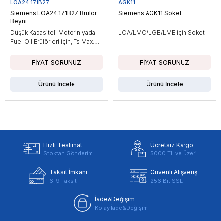
LOA24.171B27
AGK11
Siemens LOA24.171B27 Brülör
Siemens AGK11 Soket
Beyni
Düşük Kapasiteli Motorin yada
LOA/LMO/LGB/LME için Soket
Fuel Oil Brülörleri için, Ts Max:
10sn
Ürünü İncele
Ürünü İncele
Hızlı Teslimat
Ücretsiz Kargo
Stoktan Gönderim
5000 TL ve Üzeri
Taksit İmkanı
Güvenli Alışveriş
6-9 Taksit
256 Bit SSL
İade&Değişim
Kolay İade&Değişim