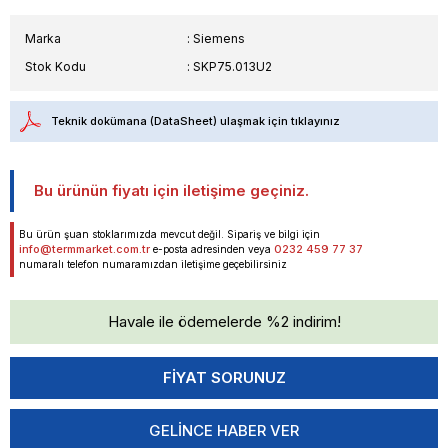
Marka
:
Siemens
Stok Kodu
SKP75.013U2
Teknik dokümana (DataSheet) ulaşmak için tıklayınız
Bu ürünün fiyatı için iletişime geçiniz.
Bu ürün şuan stoklarımızda mevcut değil. Sipariş ve bilgi için
info@termmarket.com.tr
0232 459 77 37
e-posta adresinden veya
numaralı telefon numaramızdan iletişime geçebilirsiniz
Havale ile ödemelerde %2 indirim!
GELINCE HABER VER