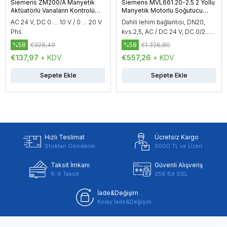
Siemens ZM200/A Manyetik
Siemens MVL661.20-2.5 2 Yollu
Aktüatörlü Vanaların Kontrolü
Manyetik Motorlu Soğutucu
için Terminal Muhafazası
Vana, DN20, kvs 2,5
AC 24 V, DC 0 … 10 V / 0 … 20 V
Dahili lehim bağlantısı, DN20,
Phs
kvs 2,5, AC / DC 24 V, DC 0/2...10
V / 0/4...20 mA
%58
€328,49
%58
€1.326,80
€137,97
+ KDV
€557,26
+ KDV
Sepete Ekle
Sepete Ekle
Hızlı Teslimat
Ücretsiz Kargo
Stoktan Gönderim
5000 TL ve Üzeri
Taksit İmkanı
Güvenli Alışveriş
6-9 Taksit
256 Bit SSL
İade&Değişim
Kolay İade&Değişim