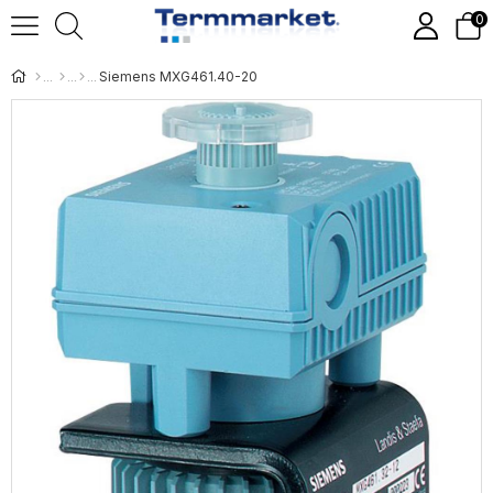
0
Siemens MXG461.40-20