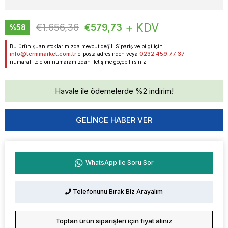
+ KDV
€1.656,36
€579,73
%
58
İndirim
Bu ürün şuan stoklarımızda mevcut değil. Sipariş ve bilgi için
info@termmarket.com.tr
0232 459 77 37
e-posta adresinden veya
numaralı telefon numaramızdan iletişime geçebilirsiniz
Havale ile ödemelerde %2 indirim!
GELINCE HABER VER
WhatsApp ile Soru Sor
Telefonunu Bırak Biz Arayalım
Toptan ürün siparişleri için fiyat alınız