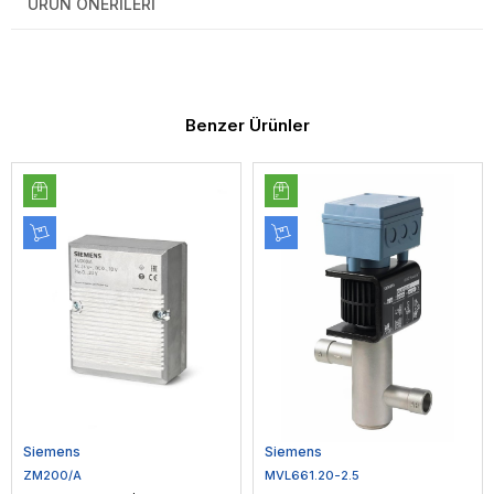
ÜRÜN ÖNERILERI
Benzer Ürünler
Siemens
Siemens
ZM200/A
MVL661.20-2.5