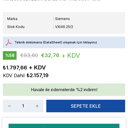
Marka
:
Siemens
Stok Kodu
VXI46.25/2
Teknik dokümana (DataSheet) ulaşmak için tıklayınız
+ KDV
€93,60
€32,76
%
58
İndirim
₺1.797,66
₺2.157,19
KDV Dahil
Havale ile ödemelerde %2 indirim!