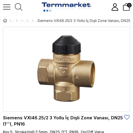
0
Siemens VXI46.25/2 3 Yollu İç Dişli Zone Vanası, DN25 (1
Siemens VXI46.25/2 3 Yollu İç Dişli Zone Vanası, DN25
(1''), PN16
Kvs:5, Stroke(mil):2.5mm, DN25 (1"), PN16, On/Off Vana