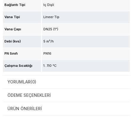
Bağlantı Tipi
İç Dişli
Vana Tipi
Lineer Tip
Vana Çapı
DN25 (1")
Debi (kvs)
5 m³/h
PN Sınıfı
PN16
Çalışma Sıcaklığı
1...110 °C
YORUMLAR
(0)
ÖDEME SEÇENEKLERI
ÜRÜN ÖNERILERI