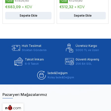
%58
€1.626,40
%58
€1.219,80
€683,09
+ KDV
€512,32
+ KDV
Sepete Ekle
Sepete Ekle
Hızlı Teslimat
Ücretsiz Kargo
Stoktan Gönderim
5000 TL ve Üzeri
Taksit İmkanı
Güvenli Alışveriş
6-9 Taksit
256 Bit SSL
İade&Değişim
Kolay İade&Değişim
Pazaryeri Mağazalarımız