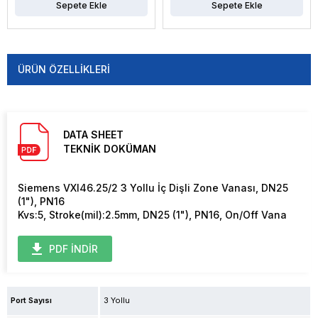
Sepete Ekle
Sepete Ekle
ÜRÜN ÖZELLIKLERI
DATA SHEET
TEKNİK DOKÜMAN
Siemens VXI46.25/2 3 Yollu İç Dişli Zone Vanası, DN25
(1"), PN16
Kvs:5, Stroke(mil):2.5mm, DN25 (1"), PN16, On/Off Vana
PDF İNDİR
Port Sayısı
3 Yollu