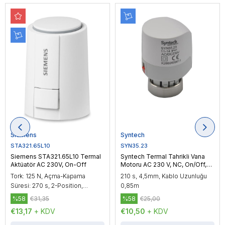
Siemens
Syntech
STA321.65L10
SYN35.23
Siemens STA321.65L10 Termal
Syntech Termal Tahrikli Vana
Aktüatör AC 230V, On-Off
Motoru AC 230 V, NC, On/Off,
2P
Tork: 125 N, Açma-Kapama
210 s, 4,5mm, Kablo Uzunluğu
Süresi: 270 s, 2-Position,
0,85m
Stroke: 6.5mm, IP54, Kablo
%58
€31,35
%58
€25,00
Uzunluğu: 1m
€13,17
+ KDV
€10,50
+ KDV