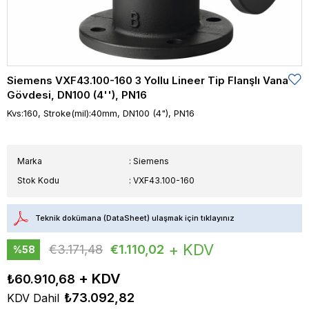
Siemens VXF43.100-160 3 Yollu Lineer Tip Flanşlı Vana
Gövdesi, DN100 (4''), PN16
Kvs:160, Stroke(mil):40mm, DN100 (4"), PN16
Marka
:
Siemens
Stok Kodu
VXF43.100-160
Teknik dokümana (DataSheet) ulaşmak için tıklayınız
+ KDV
€3.171,48
€1.110,02
%
58
İndirim
₺60.910,68
₺73.092,82
KDV Dahil