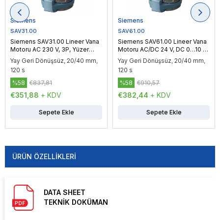
Siemens
Siemens
SAV31.00
SAV61.00
Siemens SAV31.00 Lineer Vana
Siemens SAV61.00 Lineer Vana
Motoru AC 230 V, 3P, Yüzer
Motoru AC/DC 24 V, DC 0…10 V
Kontrol, 1600 N
/ DC 4…20 mA, Oransal Kontrol,
Yay Geri Dönüşsüz, 20/40 mm,
Yay Geri Dönüşsüz, 20/40 mm,
1600 N
120 s
120 s
%58
€837,81
%58
€910,57
€351,88
+ KDV
€382,44
+ KDV
Sepete Ekle
Sepete Ekle
ÜRÜN ÖZELLIKLERI
DATA SHEET
TEKNİK DOKÜMAN