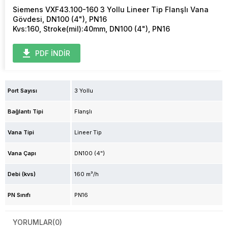
Siemens VXF43.100-160 3 Yollu Lineer Tip Flanşlı Vana
Gövdesi, DN100 (4"), PN16
Kvs:160, Stroke(mil):40mm, DN100 (4"), PN16
PDF İNDİR
Port Sayısı
3 Yollu
Bağlantı Tipi
Flanşlı
Vana Tipi
Lineer Tip
Vana Çapı
DN100 (4")
Debi (kvs)
160 m³/h
PN Sınıfı
PN16
YORUMLAR
(0)