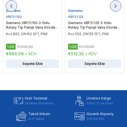
Siemens
Siemens
VBF21.150
VBF21.125
Siemens VBF21.150 3 Yollu
Siemens VBF21.125 3 Yollu
Rotary Tip Flanşlı Vana Gövdesi
Rotary Tip Flanşlı Vana Gövdesi
DN150 (6"), PN6
DN125 (5"), PN6
Kvs:820, DN150 (6"), PN6
Kvs:550, DN125 (5"), PN6
%58
€1.626,40
%58
€1.219,80
€683,09
+ KDV
€512,32
+ KDV
Sepete Ekle
Sepete Ekle
Hızlı Teslimat
Ücretsiz Kargo
Stoktan Gönderim
5000 TL ve Üzeri
Taksit İmkanı
Güvenli Alışveriş
6-9 Taksit
256 Bit SSL