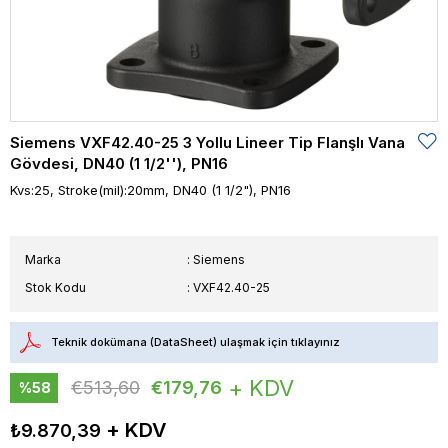
Siemens VXF42.40-25 3 Yollu Lineer Tip Flanşlı Vana
Gövdesi, DN40 (1 1/2''), PN16
Kvs:25, Stroke(mil):20mm, DN40 (1 1/2"), PN16
Marka
:
Siemens
Stok Kodu
VXF42.40-25
Teknik dokümana (DataSheet) ulaşmak için tıklayınız
+ KDV
€513,60
€179,76
%
58
İndirim
₺9.870,39