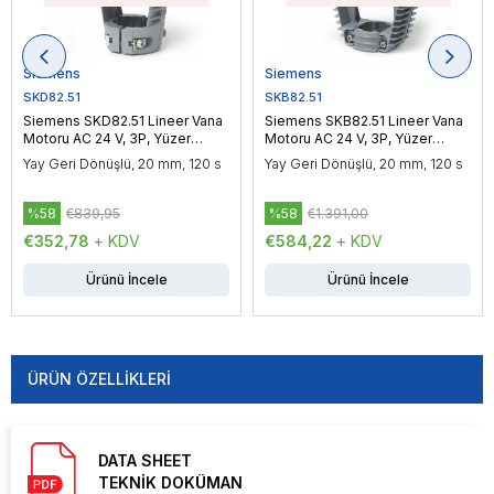
Siemens
Siemens
SKD82.51
SKB82.51
Siemens SKD82.51 Lineer Vana
Siemens SKB82.51 Lineer Vana
Motoru AC 24 V, 3P, Yüzer
Motoru AC 24 V, 3P, Yüzer
Kontrol, 1000 N
Kontrol, 2800 N
Yay Geri Dönüşlü, 20 mm, 120 s
Yay Geri Dönüşlü, 20 mm, 120 s
%58
€839,95
%58
€1.391,00
€352,78
+ KDV
€584,22
+ KDV
Ürünü İncele
Ürünü İncele
ÜRÜN ÖZELLIKLERI
DATA SHEET
TEKNİK DOKÜMAN