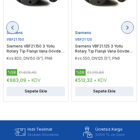
Siemens
Siemens
VBF21.150
VBF21.125
Siemens VBF21.150 3 Yollu
Siemens VBF21.125 3 Yollu
Rotary Tip Flanşlı Vana Gövdesi
Rotary Tip Flanşlı Vana Gövdesi
DN150 (6"), PN6
DN125 (5"), PN6
Kvs:820, DN150 (6"), PN6
Kvs:550, DN125 (5"), PN6
%58
€1.626,40
%58
€1.219,80
€683,09
+ KDV
€512,32
+ KDV
Sepete Ekle
Sepete Ekle
Hızlı Teslimat
Ücretsiz Kargo
Stoktan Gönderim
5000 TL ve Üzeri