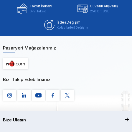
Taksit İmkanı
Güvenli Alışveriş
6-9 Taksit
256 Bit SSL
İade&Değişim
Kolay İade&Değişim
Pazaryeri Mağazalarımız
Bizi Takip Edebilirsiniz
Bize Ulaşın