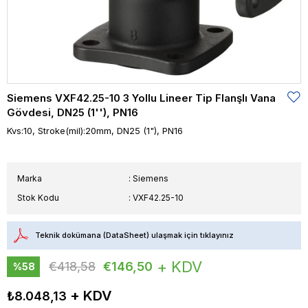
Siemens VXF42.25-10 3 Yollu Lineer Tip Flanşlı Vana
Gövdesi, DN25 (1''), PN16
Kvs:10, Stroke(mil):20mm, DN25 (1"), PN16
Marka
:
Siemens
Stok Kodu
VXF42.25-10
Teknik dokümana (DataSheet) ulaşmak için tıklayınız
+ KDV
€418,58
€146,50
%
58
İndirim
₺8.048,13