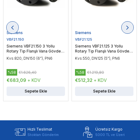
Siemens
Siemens
VBF21.150
VBF21.125
Siemens VBF21.150 3 Yollu
Siemens VBF21.125 3 Yollu
Rotary Tip Flanşlı Vana Gövdesi
Rotary Tip Flanşlı Vana Gövdesi
DN150 (6"), PN6
DN125 (5"), PN6
Kvs:820, DN150 (6"), PN6
Kvs:550, DN125 (5"), PN6
%58
€1.626,40
%58
€1.219,80
€683,09
+ KDV
€512,32
+ KDV
Sepete Ekle
Sepete Ekle
Hızlı Teslimat
Ücretsiz Kargo
Stoktan Gönderim
5000 TL ve Üzeri