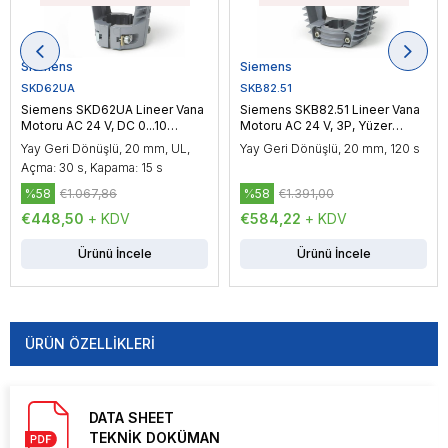
Siemens
Siemens
SKD62UA
SKB82.51
Siemens SKD62UA Lineer Vana
Siemens SKB82.51 Lineer Vana
Motoru AC 24 V, DC 0...10
Motoru AC 24 V, 3P, Yüzer
V/4...20 mA, Oransal Kontrol,
Kontrol, 2800 N
Yay Geri Dönüşlü, 20 mm, UL,
Yay Geri Dönüşlü, 20 mm, 120 s
1000 N
Açma: 30 s, Kapama: 15 s
%58
€1.067,86
%58
€1.391,00
€448,50
+ KDV
€584,22
+ KDV
Ürünü İncele
Ürünü İncele
ÜRÜN ÖZELLIKLERI
DATA SHEET
TEKNİK DOKÜMAN