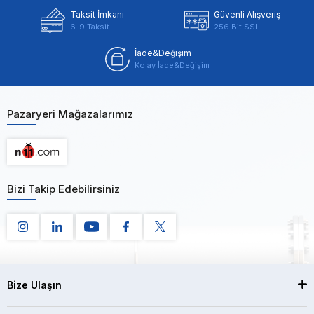
Taksit İmkanı
Güvenli Alışveriş
6-9 Taksit
256 Bit SSL
İade&Değişim
Kolay İade&Değişim
Pazaryeri Mağazalarımız
Bizi Takip Edebilirsiniz
Bize Ulaşın