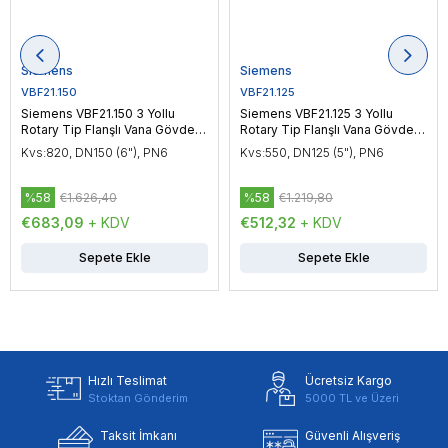
Siemens
Siemens
VBF21.150
VBF21.125
Siemens VBF21.150 3 Yollu
Siemens VBF21.125 3 Yollu
Rotary Tip Flanşlı Vana Gövdesi
Rotary Tip Flanşlı Vana Gövdesi
DN150 (6"), PN6
DN125 (5"), PN6
Kvs:820, DN150 (6"), PN6
Kvs:550, DN125 (5"), PN6
%58
€1.626,40
%58
€1.219,80
€683,09
+ KDV
€512,32
+ KDV
Sepete Ekle
Sepete Ekle
Hızlı Teslimat
Ücretsiz Kargo
Stoktan Gönderim
5000 TL ve Üzeri
Taksit İmkanı
Güvenli Alışveriş