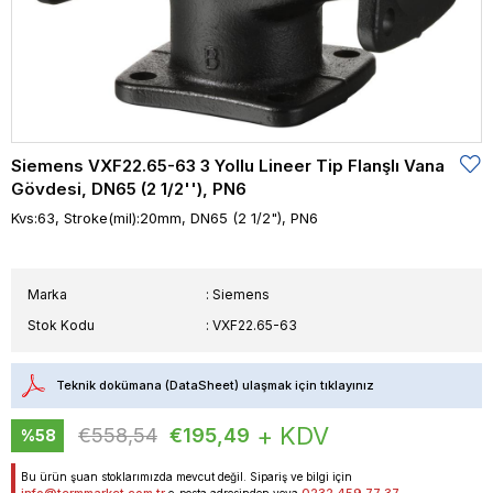
Siemens VXF22.65-63 3 Yollu Lineer Tip Flanşlı Vana
Gövdesi, DN65 (2 1/2''), PN6
Kvs:63, Stroke(mil):20mm, DN65 (2 1/2"), PN6
Marka
:
Siemens
Stok Kodu
VXF22.65-63
Teknik dokümana (DataSheet) ulaşmak için tıklayınız
+ KDV
€558,54
€195,49
%
58
İndirim
Bu ürün şuan stoklarımızda mevcut değil. Sipariş ve bilgi için