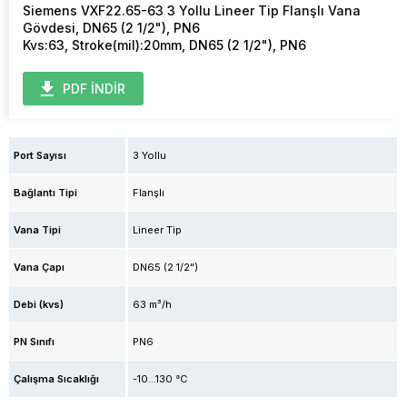
Siemens VXF22.65-63 3 Yollu Lineer Tip Flanşlı Vana
Gövdesi, DN65 (2 1/2"), PN6
Kvs:63, Stroke(mil):20mm, DN65 (2 1/2"), PN6
PDF İNDİR
Port Sayısı
3 Yollu
Bağlantı Tipi
Flanşlı
Vana Tipi
Lineer Tip
Vana Çapı
DN65 (2 1/2")
Debi (kvs)
63 m³/h
PN Sınıfı
PN6
Çalışma Sıcaklığı
-10...130 °C