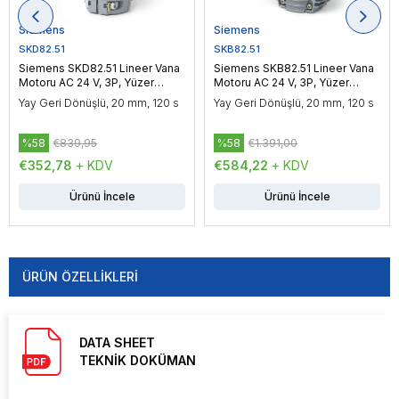
Siemens
Siemens
SKD82.51
SKB82.51
Siemens SKD82.51 Lineer Vana
Siemens SKB82.51 Lineer Vana
Motoru AC 24 V, 3P, Yüzer
Motoru AC 24 V, 3P, Yüzer
Kontrol, 1000 N
Kontrol, 2800 N
Yay Geri Dönüşlü, 20 mm, 120 s
Yay Geri Dönüşlü, 20 mm, 120 s
%58
€839,95
%58
€1.391,00
€352,78
+ KDV
€584,22
+ KDV
Ürünü İncele
Ürünü İncele
ÜRÜN ÖZELLIKLERI
DATA SHEET
TEKNİK DOKÜMAN