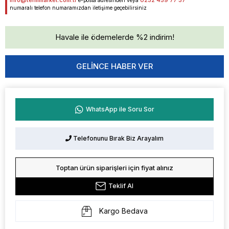
info@termmarket.com.tr
0232 459 77 37
e-posta adresinden veya
numaralı telefon numaramızdan iletişime geçebilirsiniz
Havale ile ödemelerde %2 indirim!
GELINCE HABER VER
WhatsApp ile Soru Sor
Telefonunu Bırak Biz Arayalım
Toptan ürün siparişleri için fiyat alınız
Teklif Al
Kargo Bedava