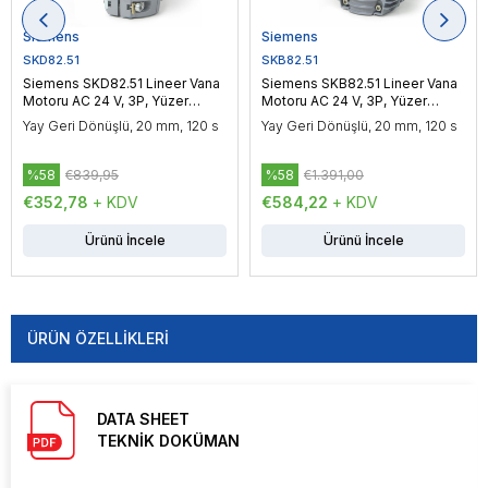
Siemens
Siemens
SKD82.51
SKB82.51
Siemens SKD82.51 Lineer Vana
Siemens SKB82.51 Lineer Vana
Motoru AC 24 V, 3P, Yüzer
Motoru AC 24 V, 3P, Yüzer
Kontrol, 1000 N
Kontrol, 2800 N
Yay Geri Dönüşlü, 20 mm, 120 s
Yay Geri Dönüşlü, 20 mm, 120 s
%58
€839,95
%58
€1.391,00
€352,78
+ KDV
€584,22
+ KDV
Ürünü İncele
Ürünü İncele
ÜRÜN ÖZELLIKLERI
DATA SHEET
TEKNİK DOKÜMAN