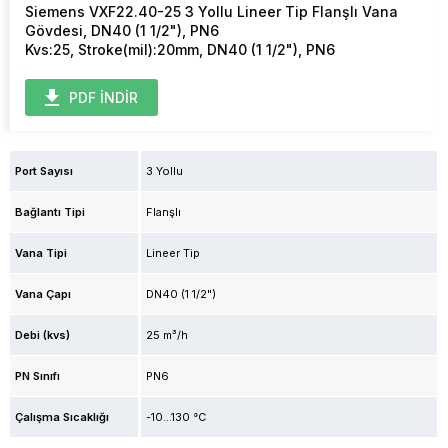
Siemens VXF22.40-25 3 Yollu Lineer Tip Flanşlı Vana
Gövdesi, DN40 (1 1/2"), PN6
Kvs:25, Stroke(mil):20mm, DN40 (1 1/2"), PN6
PDF İNDİR
Port Sayısı
3 Yollu
Bağlantı Tipi
Flanşlı
Vana Tipi
Lineer Tip
Vana Çapı
DN40 (1 1/2")
Debi (kvs)
25 m³/h
PN Sınıfı
PN6
Çalışma Sıcaklığı
-10...130 °C