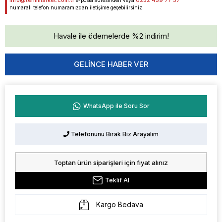
info@termmarket.com.tr
0232 459 77 37
e-posta adresinden veya
numaralı telefon numaramızdan iletişime geçebilirsiniz
Havale ile ödemelerde %2 indirim!
GELINCE HABER VER
WhatsApp ile Soru Sor
Telefonunu Bırak Biz Arayalım
Toptan ürün siparişleri için fiyat alınız
Teklif Al
Kargo Bedava