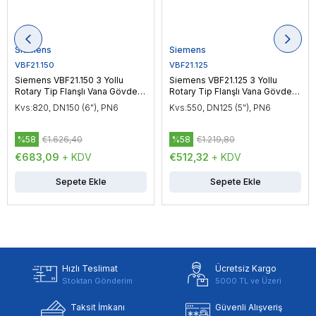
Siemens
Siemens
VBF21.150
VBF21.125
Siemens VBF21.150 3 Yollu
Siemens VBF21.125 3 Yollu
Rotary Tip Flanşlı Vana Gövdesi
Rotary Tip Flanşlı Vana Gövdesi
DN150 (6"), PN6
DN125 (5"), PN6
Kvs:820, DN150 (6"), PN6
Kvs:550, DN125 (5"), PN6
%58
€1.626,40
%58
€1.219,80
€683,09
+ KDV
€512,32
+ KDV
Sepete Ekle
Sepete Ekle
Hızlı Teslimat
Ücretsiz Kargo
Stoktan Gönderim
5000 TL ve Üzeri
Taksit İmkanı
Güvenli Alışveriş