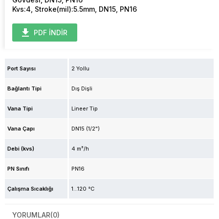
Kvs:4, Stroke(mil):5.5mm, DN15, PN16
PDF İNDİR
Port Sayısı
2 Yollu
Bağlantı Tipi
Dış Dişli
Vana Tipi
Lineer Tip
Vana Çapı
DN15 (1/2")
Debi (kvs)
4 m³/h
PN Sınıfı
PN16
Çalışma Sıcaklığı
1...120 °C
YORUMLAR
(0)