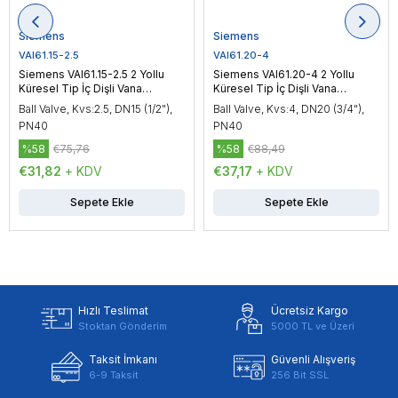
Siemens
Siemens
VAI61.15-2.5
VAI61.20-4
Siemens VAI61.15-2.5 2 Yollu
Siemens VAI61.20-4 2 Yollu
Küresel Tip İç Dişli Vana
Küresel Tip İç Dişli Vana
Gövdesi, DN15 (1/2"), PN40
Gövdesi, DN20 (3/4"), PN40
Ball Valve, Kvs:2.5, DN15 (1/2"),
Ball Valve, Kvs:4, DN20 (3/4"),
PN40
PN40
%58
€75,76
%58
€88,49
€31,82
+ KDV
€37,17
+ KDV
Sepete Ekle
Sepete Ekle
Hızlı Teslimat
Ücretsiz Kargo
Stoktan Gönderim
5000 TL ve Üzeri
Taksit İmkanı
Güvenli Alışveriş
6-9 Taksit
256 Bit SSL