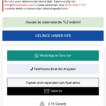
Bu ürün şuan stoklarımızda mevcut değil. Sipariş ve bilgi için
info@termmarket.com.tr
0232 459 77 37
e-posta adresinden veya
numaralı telefon numaramızdan iletişime geçebilirsiniz
Havale ile ödemelerde %2 indirim!
GELINCE HABER VER
WhatsApp ile Soru Sor
Telefonunu Bırak Biz Arayalım
Toptan ürün siparişleri için fiyat alınız
Teklif Al
2 Yıl Garanti