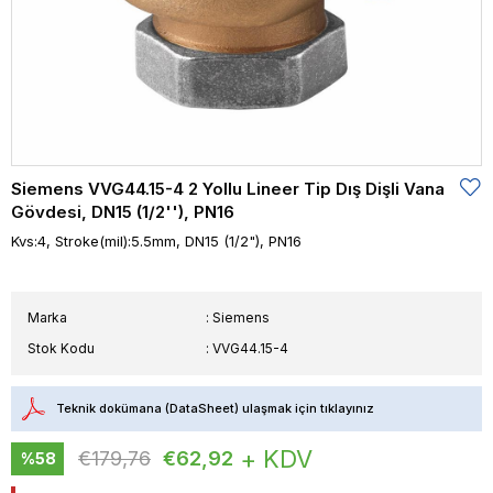
Siemens VVG44.15-4 2 Yollu Lineer Tip Dış Dişli Vana
Gövdesi, DN15 (1/2''), PN16
Kvs:4, Stroke(mil):5.5mm, DN15 (1/2"), PN16
Marka
:
Siemens
Stok Kodu
VVG44.15-4
Teknik dokümana (DataSheet) ulaşmak için tıklayınız
+ KDV
€179,76
€62,92
%
58
İndirim