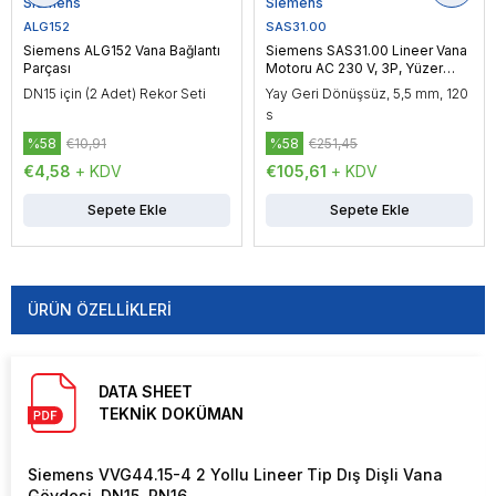
Siemens
Siemens
ALG152
SAS31.00
Siemens ALG152 Vana Bağlantı
Siemens SAS31.00 Lineer Vana
Parçası
Motoru AC 230 V, 3P, Yüzer
Kontrol, 400N
DN15 için (2 Adet) Rekor Seti
Yay Geri Dönüşsüz, 5,5 mm, 120
s
%58
€10,91
%58
€251,45
€4,58
+ KDV
€105,61
+ KDV
Sepete Ekle
Sepete Ekle
ÜRÜN ÖZELLIKLERI
DATA SHEET
TEKNİK DOKÜMAN
Siemens VVG44.15-4 2 Yollu Lineer Tip Dış Dişli Vana
Gövdesi, DN15, PN16