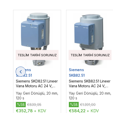
TESLIM TARIHI SORUNUZ
TESLIM TARIHI SORUNUZ
Siemens
Siemens
SKD82.51
SKB82.51
Siemens SKD82.51 Lineer
Siemens SKB82.51 Lineer
Vana Motoru AC 24 V,
Vana Motoru AC 24 V,
3P, Yüzer Kontrol, 1000 N
3P, Yüzer Kontrol, 2800
Yay Geri Dönüşlü, 20 mm,
Yay Geri Dönüşlü, 20 mm,
N
120 s
120 s
%58
€839,95
%58
€1.391,00
€352,78
+ KDV
€584,22
+ KDV