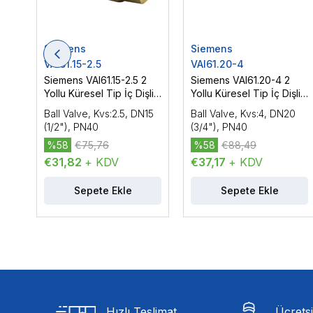
Siemens
Siemens
VAI61.15-2.5
VAI61.20-4
Siemens VAI61.15-2.5 2
Siemens VAI61.20-4 2
Yollu Küresel Tip İç Dişli
Yollu Küresel Tip İç Dişli
Vana Gövdesi, DN15
Vana Gövdesi, DN20
Ball Valve, Kvs:2.5, DN15
Ball Valve, Kvs:4, DN20
(1/2"), PN40
(3/4"), PN40
(1/2"), PN40
(3/4"), PN40
%58
€75,76
%58
€88,49
€31,82
+ KDV
€37,17
+ KDV
Sepete Ekle
Sepete Ekle
Hızlı Teslimat
Ücrets