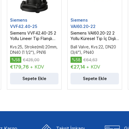
Siemens
Siemens
VVF42.40-25
VAI60.20-22
Siemens VVF42.40-25 2
Siemens VAI60.20-22 2
Yollu Lineer Tip Flanşlı
Yollu Küresel Tip İç Dişli
Vana Gövdesi, DN40 (1
Vana Gövdesi, DN20
Kvs:25, Stroke(mil):20mm,
Ball Valve, Kvs:22, DN20
1/2"), PN16
(3/4"), PN40
DN40 (1 1/2"), PN16
(3/4"), PN40
%58
€428,00
%58
€64,63
€179,76
+ KDV
€27,14
+ KDV
Sepete Ekle
Sepete Ekle
iz Kargo
Taksit İmkanı
Gü