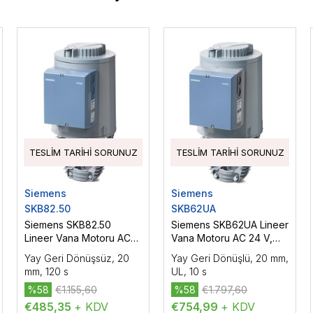
TESLIM TARIHI SORUNUZ
TESLIM TARIHI SORUNUZ
Siemens
Siemens
SKB82.50
SKB62UA
Siemens SKB82.50
Siemens SKB62UA Lineer
Lineer Vana Motoru AC
Vana Motoru AC 24 V,
24 V, 3P, Yüzer Kontrol,
DC 0...10 V/4...20 mA,
Yay Geri Dönüşsüz, 20
Yay Geri Dönüşlü, 20 mm,
2800 N
Oransal Kontrol, 2800 N
mm, 120 s
UL, 10 s
%58
€1.155,60
%58
€1.797,60
€485,35
+ KDV
€754,99
+ KDV