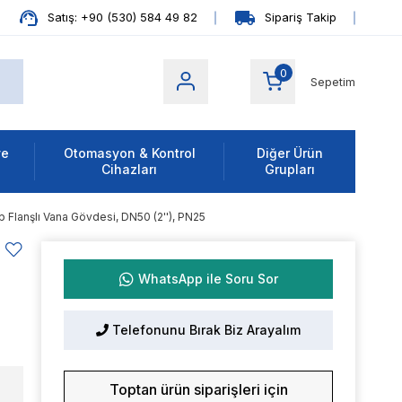
Satış: +90 (530) 584 49 82
Sipariş Takip
0
Sepetim
ve
Otomasyon & Kontrol
Diğer Ürün
Cihazları
Grupları
 Flanşlı Vana Gövdesi, DN50 (2''), PN25
WhatsApp ile Soru Sor
Telefonunu Bırak Biz Arayalım
Toptan ürün siparişleri için