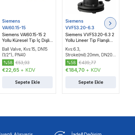
Siemens
Siemens
Si
VAI60.15-15
VVF53.20-6.3
VV
Siemens VAI60.15-15 2
Siemens VVF53.20-6.3 2
Si
Yollu Küresel Tip İç Dişli
Yollu Lineer Tip Flanşlı
Yol
Vana Gövdesi, DN15
Vana Gövdesi, DN20
Va
Ball Valve, Kvs:15, DN15
Kvs:6.3,
Kvs
(1/2"), PN40
(3/4"), PN25
1/4
(1/2"), PN40
Stroke(mil):20mm, DN20
DN3
(3/4"), PN25, Yüksek
Yük
%58
€53,93
%58
€439,77
%
Sıcaklık
€22,65
+ KDV
€184,70
+ KDV
€2
Sepete Ekle
Sepete Ekle
venli Alışveriş
İade&Değişim