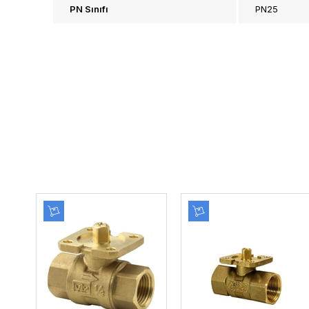
PN Sınıfı
PN25