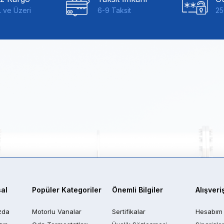
 ve Üzeri
6-9 Taksit
25
al
Popüler Kategoriler
Önemli Bilgiler
Alışveri
zda
Motorlu Vanalar
Sertifikalar
Hesabım