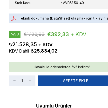
Stok Kodu
VVF53.50-40
Teknik dokümana (DataSheet) ulaşmak için tıklayını
€392,33
+ KDV
€1.120,93
%
58
İndirim
₺21.528,35
₺25.834,02
KDV Dahil
Havale ile ödemelerde %2 indirim!
Uyumlu Ürünler