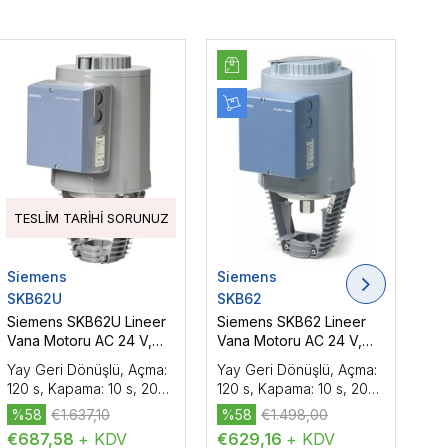
TESLIM TARIHI SORUNUZ
Siemens
Siemens
Si
SKB62U
SKB62
SK
Siemens SKB62U Lineer
Siemens SKB62 Lineer
Si
Vana Motoru AC 24 V,
Vana Motoru AC 24 V,
Va
DC 0...10 V/4...20 mA,
DC 0...10 V/4...20 mA,
DC 
Yay Geri Dönüşlü, Açma:
Yay Geri Dönüşlü, Açma:
Ya
Oransal Kontrol, 2800 N
Oransal Kontrol, 2800 N
Ora
120 s, Kapama: 10 s, 20
120 s, Kapama: 10 s, 20
Açm
mm, UL
mm
s,
%58
€1.637,10
%58
€1.498,00
%
€687,58
+ KDV
€629,16
+ KDV
€5