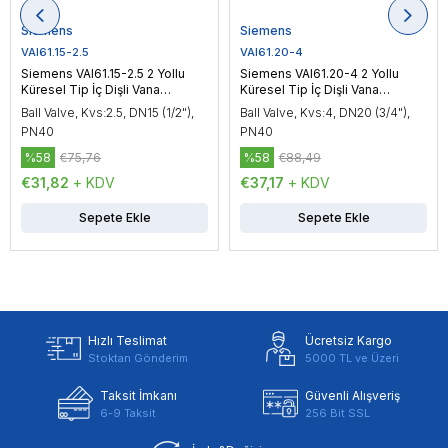
Siemens
Siemens
VAI61.15-2.5
VAI61.20-4
Siemens VAI61.15-2.5 2 Yollu
Siemens VAI61.20-4 2 Yollu
Küresel Tip İç Dişli Vana
Küresel Tip İç Dişli Vana
Gövdesi, DN15 (1/2"), PN40
Gövdesi, DN20 (3/4"), PN40
Ball Valve, Kvs:2.5, DN15 (1/2"),
Ball Valve, Kvs:4, DN20 (3/4"),
PN40
PN40
%58
€75,76
%58
€88,49
€31,82
+ KDV
€37,17
+ KDV
Sepete Ekle
Sepete Ekle
Hızlı Teslimat
Ücretsiz Kargo
Stoktan Gönderim
5000 TL ve Üzeri
Taksit İmkanı
Güvenli Alışveriş
6-9 Taksit
256 Bit SSL