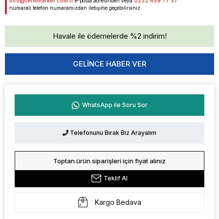
info@termmarket.com.tr
0232 459 77 37
e-posta adresinden veya
numaralı telefon numaramızdan iletişime geçebilirsiniz
Havale ile ödemelerde %2 indirim!
GELINCE HABER VER
WhatsApp ile Soru Sor
Telefonunu Bırak Biz Arayalım
Toptan ürün siparişleri için fiyat alınız
Teklif Al
Kargo Bedava