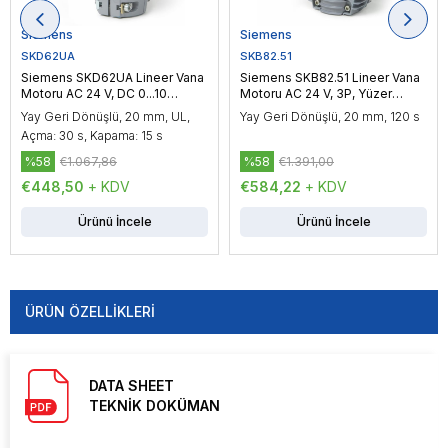
Siemens
Siemens
SKD62UA
SKB82.51
Siemens SKD62UA Lineer Vana
Siemens SKB82.51 Lineer Vana
Motoru AC 24 V, DC 0...10
Motoru AC 24 V, 3P, Yüzer
V/4...20 mA, Oransal Kontrol,
Kontrol, 2800 N
Yay Geri Dönüşlü, 20 mm, UL,
Yay Geri Dönüşlü, 20 mm, 120 s
1000 N
Açma: 30 s, Kapama: 15 s
%58
€1.067,86
%58
€1.391,00
€448,50
+ KDV
€584,22
+ KDV
Ürünü İncele
Ürünü İncele
ÜRÜN ÖZELLIKLERI
DATA SHEET
TEKNİK DOKÜMAN