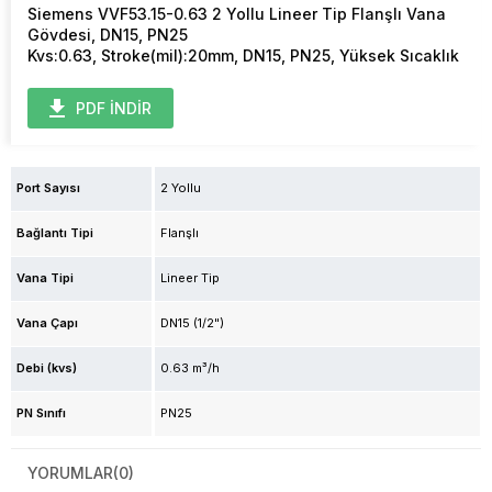
Siemens VVF53.15-0.63 2 Yollu Lineer Tip Flanşlı Vana
Gövdesi, DN15, PN25
Kvs:0.63, Stroke(mil):20mm, DN15, PN25, Yüksek Sıcaklık
PDF İNDİR
Port Sayısı
2 Yollu
Bağlantı Tipi
Flanşlı
Vana Tipi
Lineer Tip
Vana Çapı
DN15 (1/2")
Debi (kvs)
0.63 m³/h
PN Sınıfı
PN25
YORUMLAR
(0)