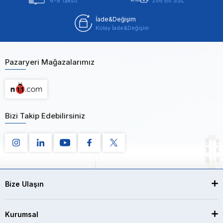
6-9 Taksit
256 Bit SSL
İade&Değişim
Kolay İade&Değişim
Pazaryeri Mağazalarımız
Bizi Takip Edebilirsiniz
Bize Ulaşın
Kurumsal