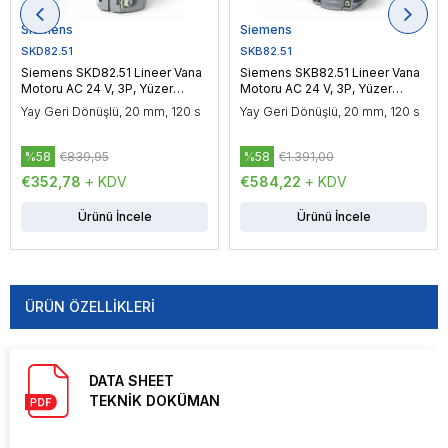
Siemens
Siemens
SKD82.51
SKB82.51
Siemens SKD82.51 Lineer Vana
Siemens SKB82.51 Lineer Vana
Motoru AC 24 V, 3P, Yüzer
Motoru AC 24 V, 3P, Yüzer
Kontrol, 1000 N
Kontrol, 2800 N
Yay Geri Dönüşlü, 20 mm, 120 s
Yay Geri Dönüşlü, 20 mm, 120 s
%58
€839,95
%58
€1.391,00
€352,78
+ KDV
€584,22
+ KDV
Ürünü İncele
Ürünü İncele
ÜRÜN ÖZELLIKLERI
DATA SHEET
TEKNİK DOKÜMAN