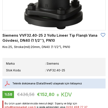
Siemens VVF32.40-25 2 Yollu Lineer Tip Flanşlı Vana
Gövdesi, DN40 (1 1/2''), PN10
Kvs:25, Stroke(mil):20mm, DN40 (1 1/2"), PN10
Marka
:
Siemens
Stok Kodu
VVF32.40-25
Teknik dokümana (DataSheet) ulaşmak için tıklayınız
+ KDV
€436,56
€152,80
%
58
İndirim
Bu ürün şuan stoklarımızda mevcut değil. Sipariş ve bilgi için
info@termmarket.com.tr
0232 459 77 37
e-posta adresinden veya