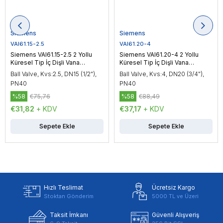
Siemens
Siemens
VAI61.15-2.5
VAI61.20-4
Siemens VAI61.15-2.5 2 Yollu
Siemens VAI61.20-4 2 Yollu
Küresel Tip İç Dişli Vana
Küresel Tip İç Dişli Vana
Gövdesi, DN15 (1/2"), PN40
Gövdesi, DN20 (3/4"), PN40
Ball Valve, Kvs:2.5, DN15 (1/2"),
Ball Valve, Kvs:4, DN20 (3/4"),
PN40
PN40
%58
€75,76
%58
€88,49
€31,82
+ KDV
€37,17
+ KDV
Sepete Ekle
Sepete Ekle
Hızlı Teslimat
Ücretsiz Kargo
Stoktan Gönderim
5000 TL ve Üzeri
Taksit İmkanı
Güvenli Alışveriş