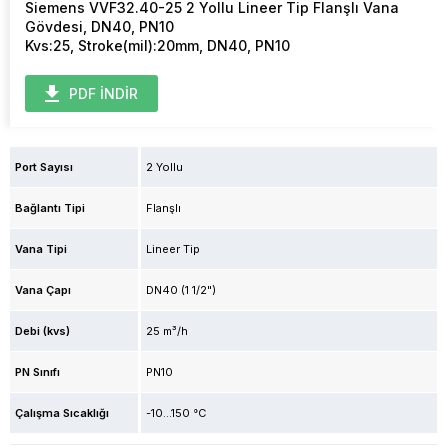
Siemens VVF32.40-25 2 Yollu Lineer Tip Flanşlı Vana
Gövdesi, DN40, PN10
Kvs:25, Stroke(mil):20mm, DN40, PN10
PDF İNDİR
Port Sayısı
2 Yollu
Bağlantı Tipi
Flanşlı
Vana Tipi
Lineer Tip
Vana Çapı
DN40 (1 1/2")
Debi (kvs)
25 m³/h
PN Sınıfı
PN10
Çalışma Sıcaklığı
-10...150 °C