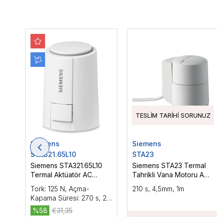
TESLIM TARIHI SORUNUZ
Siemens
Siemens
STA321.65L10
STA23
Siemens STA321.65L10
Siemens STA23 Termal
Termal Aktüatör AC
Tahrikli Vana Motoru AC
230V, On-Off
230 V, NC, 2P, 1 m
Tork: 125 N, Açma-
210 s, 4,5mm, 1m
Kapama Süresi: 270 s, 2-
Position, Stroke: 6.5mm,
%58
€31,35
IP54, Kablo Uzunluğu: 1m