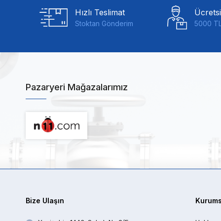
Hızlı Teslimat
Ücrets
Stoktan Gönderim
5000 TL
Pazaryeri Mağazalarımız
Bize Ulaşın
Kurums