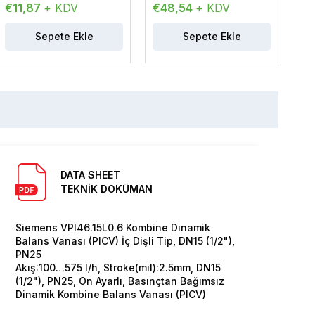
€11,87
+ KDV
€48,54
+ KDV
€4
Sepete Ekle
Sepete Ekle
DATA SHEET
TEKNİK DOKÜMAN
Siemens VPI46.15L0.6 Kombine Dinamik
Balans Vanası (PICV) İç Dişli Tip, DN15 (1/2"),
PN25
Akış:100…575 l/h, Stroke(mil):2.5mm, DN15
(1/2"), PN25, Ön Ayarlı, Basınçtan Bağımsız
Dinamik Kombine Balans Vanası (PICV)