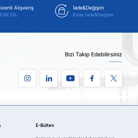
venli Alışveriş
İade&Değişim
6 Bit SSL
Kolay İade&Değişim
Bizi Takip Edebilirsiniz
ş
E-Bülten