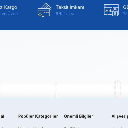
iz Kargo
Taksit İmkanı
Gü
 ve Üzeri
6-9 Taksit
25
al
Popüler Kategoriler
Önemli Bilgiler
Alışveri