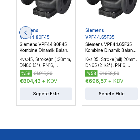
Siemens
Siemens
VPF44.80F45
VPF44.65F35
Siemens VPF44.80F45
Siemens VPF44.65F35
Kombine Dinamik Balans
Kombine Dinamik Balans
Vanası (PICV) Flanşlı Tip,
Vanası (PICV) Flanşlı Tip,
Kvs:45, Stroke(mil):20mm,
Kvs:35, Stroke(mil):20mm,
DN80 (3"), PN16
DN65 (2 1/2"), PN16
DN80 (3"), PN16,
DN65 (2 1/2"), PN16,
Basınçtan Bağımsız
Basınçtan Bağımsız
%58
€1.915,30
%58
€1.658,50
Dinamik Kombine Balans
Dinamik Kombine Balans
€804,43
+ KDV
€696,57
+ KDV
Vanası (PICV)
Vanası (PICV)
Sepete Ekle
Sepete Ekle