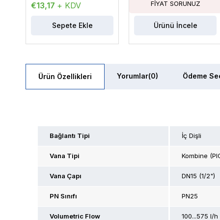
€13,17
+ KDV
Sepete Ekle
Ürünü İncele
Yorumlar
(0)
Ödeme Seç
Ürün Özellikleri
Bağlantı Tipi
İç Dişli
Vana Tipi
Kombine (PI
Vana Çapı
DN15 (1/2")
PN Sınıfı
PN25
Volumetric Flow
100...575 l/h