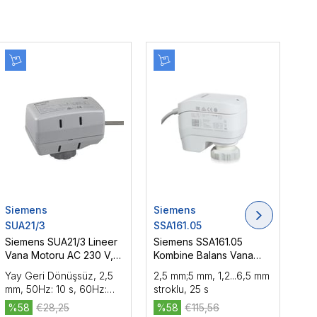
Siemens
Siemens
Si
SUA21/3
SSA161.05
SS
Siemens SUA21/3 Lineer
Siemens SSA161.05
Si
Vana Motoru AC 230 V,
Kombine Balans Vana
Ko
2P, On-Off, 170 N, 0,8 m
Motoru AC/DC 24 V, DC
Mot
Yay Geri Dönüşsüz, 2,5
2,5 mm;5 mm, 1,2...6,5 mm
2,5
0...10 V, Oransal Kontrol,
Yüz
mm, 50Hz: 10 s, 60Hz:
stroklu, 25 s
str
100 N
8,3 s
%58
€28,25
%58
€115,56
%