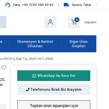
Satış: +90 (530) 584 49 82
Sipariş Takip
0
Sepetim
ve
Otomasyon & Kontrol
Diğer Ürün
Cihazları
Grupları
PICV) İç Dişli Tip, DN15 (1/2''), PN25
s
WhatsApp ile Soru Sor
25,
ns
Telefonunu Bırak Biz Arayalım
Toptan ürün siparişleri için