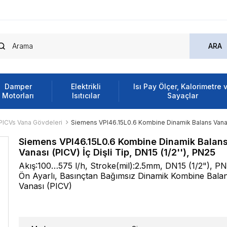
Damper
Elektrikli
Isı Pay Ölçer, Kalorimetre 
Motorları
Isıtıcılar
Sayaçlar
PICVs Vana Gövdeleri
Siemens VPI46.15L0.6 Kombine Dinamik Balans Vanası (
Siemens VPI46.15L0.6 Kombine Dinamik Balan
Vanası (PICV) İç Dişli Tip, DN15 (1/2''), PN25
Akış:100…575 l/h, Stroke(mil):2.5mm, DN15 (1/2"), PN
Ön Ayarlı, Basınçtan Bağımsız Dinamik Kombine Bala
Vanası (PICV)