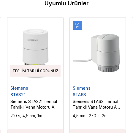
Uyumlu Ürünler
TESLIM TARIHI SORUNUZ
Siemens
Siemens
STA321
STA63
Siemens STA321 Termal
Siemens STA63 Termal
Tahrikli Vana Motoru AC
Tahrikli Vana Motoru AC
230 V, NC, 2P, 110N, 1 m
24 V, NC, DC 0...10 V, 2 m
210 s, 4,5mm, 1m
4,5 mm, 270 s, 2m