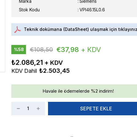
Marka
:
Siemens
Stok Kodu
VPI46.15L0.6
Teknik dokümana (DataSheet) ulaşmak için tıklayını
€37,98
+ KDV
€108,50
%
58
İndirim
₺2.086,21
₺2.503,45
KDV Dahil
Havale ile ödemelerde %2 indirim!