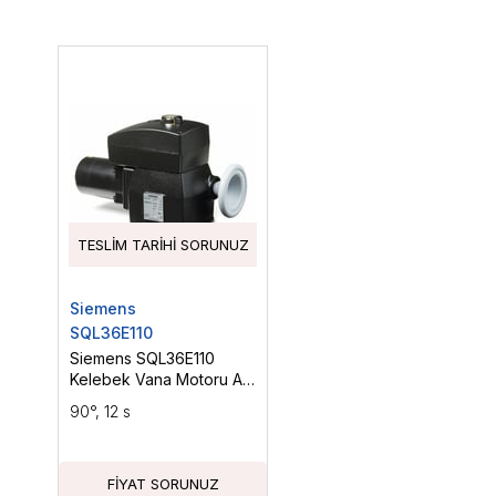
TESLIM TARIHI SORUNUZ
Siemens
SQL36E110
Siemens SQL36E110
Kelebek Vana Motoru AC
230 V, On-Off / Yüzer
90°, 12 s
Kontrol, 400 Nm