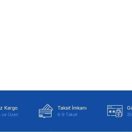
iz Kargo
Taksit İmkanı
Gü
 ve Üzeri
6-9 Taksit
25