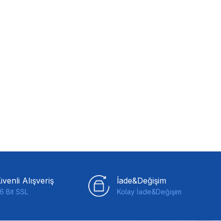
venli Alışveriş
İade&Değişim
6 Bit SSL
Kolay İade&Değişim