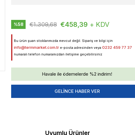
€458,39
+ KDV
€1.309,68
%
58
İndirim
Bu ürün şuan stoklarımızda mevcut değil. Sipariş ve bilgi için
info@termmarket.com.tr
0232 459 77 37
e-posta adresinden veya
numaralı telefon numaramızdan iletişime geçebilirsiniz
Havale ile ödemelerde %2 indirim!
GELINCE HABER VER
Uyumlu Ürünler