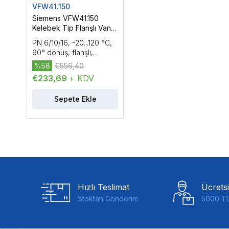
VFW41.150
Siemens VFW41.150
Kelebek Tip Flanşlı Vana
Gövdesi, DN150
PN 6/10/16, -20...120 °C,
90° dönüş, flanşlı,
DN150, kvs 1600, 2 yollu
%58
€556,40
€233,69
+ KDV
Sepete Ekle
Hızlı Teslimat
Ücrets
Stoktan Gönderim
5000 TL