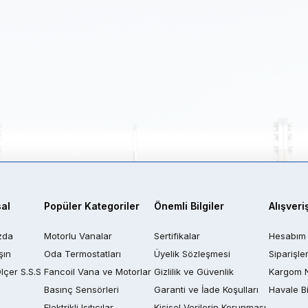
al
Popüler Kategoriler
Önemli Bilgiler
Alışveri
zda
Motorlu Vanalar
Sertifikalar
Hesabım
şın
Oda Termostatları
Üyelik Sözleşmesi
Siparişle
Ölçer S.S.S
Fancoil Vana ve Motorlar
Gizlilik ve Güvenlik
Kargom 
Basınç Sensörleri
Garanti ve İade Koşulları
Havale Bi
Elektrikli Isıtıcılar
Kişisel Verilerin Korunması