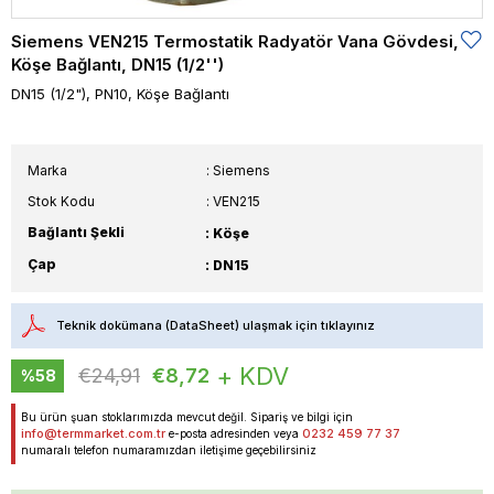
Siemens VEN215 Termostatik Radyatör Vana Gövdesi,
Köşe Bağlantı, DN15 (1/2'')
DN15 (1/2"), PN10, Köşe Bağlantı
Marka
:
Siemens
Stok Kodu
VEN215
Bağlantı Şekli
: Köşe
Çap
: DN15
Teknik dokümana (DataSheet) ulaşmak için tıklayınız
+ KDV
€24,91
€8,72
%
58
İndirim
Bu ürün şuan stoklarımızda mevcut değil. Sipariş ve bilgi için
info@termmarket.com.tr
0232 459 77 37
e-posta adresinden veya
numaralı telefon numaramızdan iletişime geçebilirsiniz