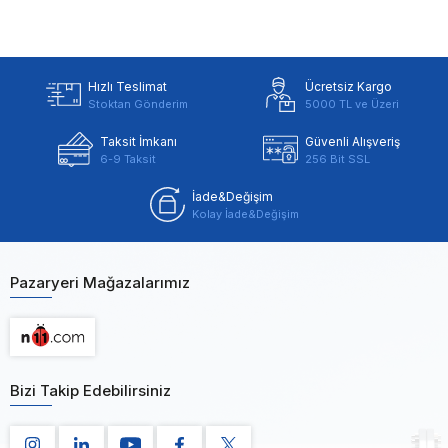
Hızlı Teslimat
Ücretsiz Kargo
Stoktan Gönderim
5000 TL ve Üzeri
Taksit İmkanı
Güvenli Alışveriş
6-9 Taksit
256 Bit SSL
İade&Değişim
Kolay İade&Değişim
Pazaryeri Mağazalarımız
Bizi Takip Edebilirsiniz