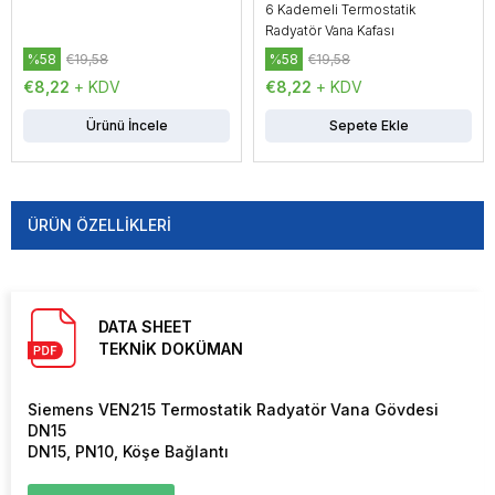
6 Kademeli Termostatik
Radyatör Vana Kafası
%58
€19,58
%58
€19,58
€8,22
+ KDV
€8,22
+ KDV
Ürünü İncele
Sepete Ekle
ÜRÜN ÖZELLIKLERI
DATA SHEET
TEKNİK DOKÜMAN
Siemens VEN215 Termostatik Radyatör Vana Gövdesi
DN15
DN15, PN10, Köşe Bağlantı