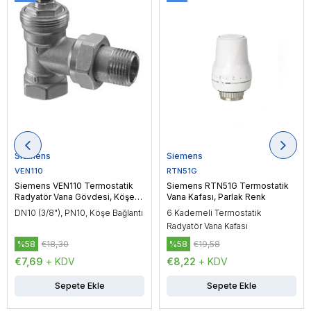
Siemens
Siemens
VEN110
RTN51G
Siemens VEN110 Termostatik
Siemens RTN51G Termostatik
Radyatör Vana Gövdesi, Köşe
Vana Kafası, Parlak Renk
Bağlantı, DN10 (3/8")
DN10 (3/8"), PN10, Köşe Bağlantı
6 Kademeli Termostatik
Radyatör Vana Kafası
%58
€18,30
%58
€19,58
€7,69
+ KDV
€8,22
+ KDV
Sepete Ekle
Sepete Ekle