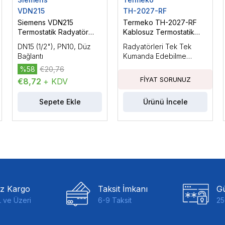
VDN215
TH-2027-RF
Siemens VDN215
Termeko TH-2027-RF
Termostatik Radyatör
Kablosuz Termostatik
Vana Gövdesi, Düz
Radyatör Vanası Kontrol
DN15 (1/2"), PN10, Düz
Radyatörleri Tek Tek
Bağlantı, DN15 (1/2")
Paneli
Bağlantı
Kumanda Edebilme
Özelliği, Haftalık
%58
€20,76
Programlı, LCD Ekran,
€8,72
+ KDV
LED Aydınlatmalı
Sepete Ekle
Ürünü İncele
iz Kargo
Taksit İmkanı
Gü
 ve Üzeri
6-9 Taksit
25