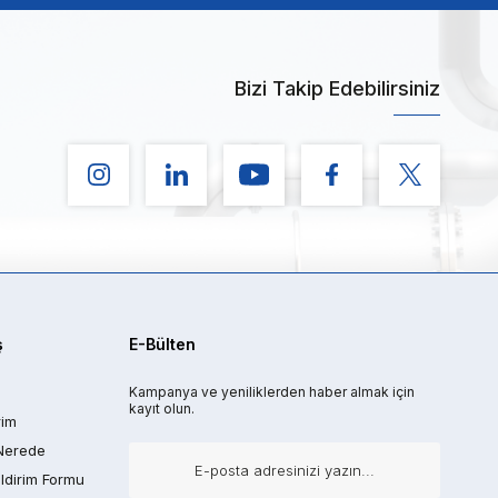
Bizi Takip Edebilirsiniz
ş
E-Bülten
Kampanya ve yeniliklerden haber almak için
kayıt olun.
rim
Nerede
ldirim Formu