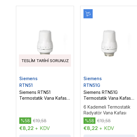
TESLIM TARIHI SORUNUZ
Siemens
Siemens
RTN51
RTN51G
Siemens RTN51
Siemens RTN51G
Termostatik Vana Kafası,
Termostatik Vana Kafası,
Mat Renk
Parlak Renk
6 Kademeli Termostatik
Radyatör Vana Kafası
%58
€19,58
%58
€19,58
€8,22
+ KDV
€8,22
+ KDV