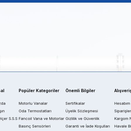
al
Popüler Kategoriler
Önemli Bilgiler
Alışveri
zda
Motorlu Vanalar
Sertifikalar
Hesabım
şın
Oda Termostatları
Üyelik Sözleşmesi
Siparişle
Ölçer S.S.S
Fancoil Vana ve Motorlar
Gizlilik ve Güvenlik
Kargom 
Basınç Sensörleri
Garanti ve İade Koşulları
Havale Bi