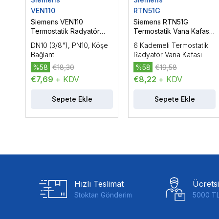
VEN110
RTN51G
Siemens VEN110
Siemens RTN51G
Termostatik Radyatör
Termostatik Vana Kafası,
Vana Gövdesi, Köşe
Parlak Renk
DN10 (3/8"), PN10, Köşe
6 Kademeli Termostatik
Bağlantı, DN10 (3/8")
Bağlantı
Radyatör Vana Kafası
%58
€18,30
%58
€19,58
€7,69
+ KDV
€8,22
+ KDV
Sepete Ekle
Sepete Ekle
Hızlı Teslimat
Ücrets
Stoktan Gönderim
5000 TL