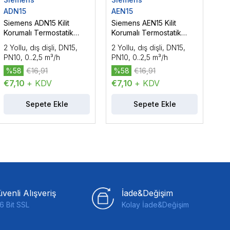
ADN15
AEN15
Siemens ADN15 Kilit
Siemens AEN15 Kilit
Korumalı Termostatik
Korumalı Termostatik
Radyatör Vana Gövdesi,
Radyatör Vana Gövdesi,
2 Yollu, dış dişli, DN15,
2 Yollu, dış dişli, DN15,
DN15, PN10
DN15, PN10
PN10, 0..2,5 m³/h
PN10, 0..2,5 m³/h
%58
€16,91
%58
€16,91
€7,10
+ KDV
€7,10
+ KDV
Sepete Ekle
Sepete Ekle
venli Alışveriş
İade&Değişim
6 Bit SSL
Kolay İade&Değişim