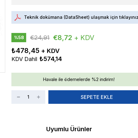
Teknik dokümana (DataSheet) ulaşmak için tıklayını
€8,72
+ KDV
€24,91
%
58
İndirim
₺478,45
₺574,14
KDV Dahil
Havale ile ödemelerde %2 indirim!
Uyumlu Ürünler