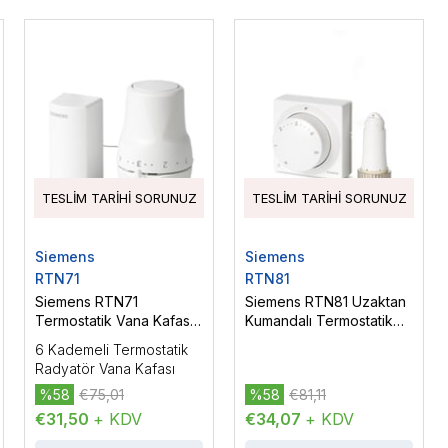
TESLIM TARIHI SORUNUZ
TESLIM TARIHI SORUNUZ
Siemens
Siemens
RTN71
RTN81
Siemens RTN71
Siemens RTN81 Uzaktan
Termostatik Vana Kafası,
Kumandalı Termostatik
Sensör Kumandalı
Radyatör Kafa
6 Kademeli Termostatik
Radyatör Vana Kafası
%58
€75,01
%58
€81,11
€31,50
+ KDV
€34,07
+ KDV