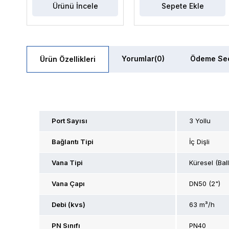
Ürünü İncele
Sepete Ekle
Yorumlar
(0)
Ödeme Seç
Ürün Özellikleri
Port Sayısı
3 Yollu
Bağlantı Tipi
İç Dişli
Vana Tipi
Küresel (Ball
Vana Çapı
DN50 (2")
Debi (kvs)
63 m³/h
PN Sınıfı
PN40