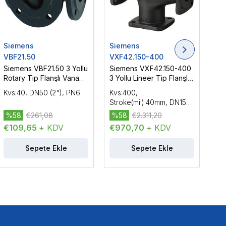
Siemens
Siemens
Si
VBF21.50
VXF42.150-400
VX
Siemens VBF21.50 3 Yollu
Siemens VXF42.150-400
Si
Rotary Tip Flanşlı Vana
3 Yollu Lineer Tip Flanşlı
3 Y
Gövdesi DN50 (2"), PN6
Vana Gövdesi, DN150
Va
Kvs:40, DN50 (2"), PN6
Kvs:400,
Kvs
(6"), PN16
(5"
Stroke(mil):40mm, DN150
Str
(6"), PN16
(5"
%58
€261,08
%58
€2.311,20
%
€109,65
+ KDV
€970,70
+ KDV
€7
Sepete Ekle
Sepete Ekle