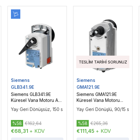
TESLIM TARIHI SORUNUZ
Siemens
Siemens
GLB341.9E
GMA121.9E
Siemens GLB341.9E
Siemens GMA121.9E
Küresel Vana Motoru AC
Küresel Vana Motoru
230 V, On-Off / Yüzer
AC/DC 24 V, On-Off, 7
Yay Geri Dönüşsüz, 150 s
Yay Geri Dönüşlü, 90/15 s
Kontrol, 10 Nm
Nm
%58
€162,64
%58
€265,36
€68,31
+ KDV
€111,45
+ KDV