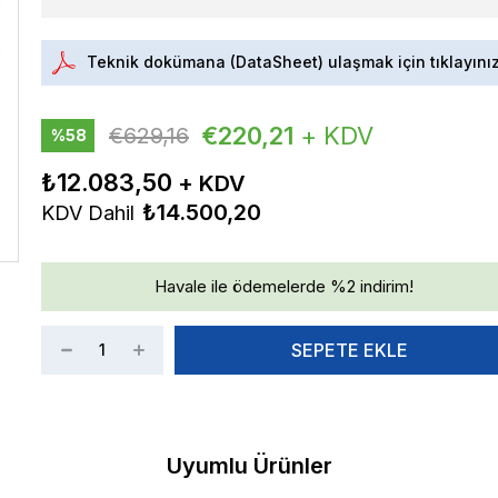
Teknik dokümana (DataSheet) ulaşmak için tıklayını
€220,21
+ KDV
€629,16
%
58
İndirim
₺12.083,50
₺14.500,20
KDV Dahil
Havale ile ödemelerde %2 indirim!
Uyumlu Ürünler