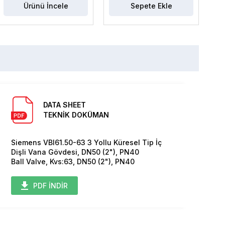
Ürünü İncele
Sepete Ekle
DATA SHEET
TEKNİK DOKÜMAN
Siemens VBI61.50-63 3 Yollu Küresel Tip İç
Dişli Vana Gövdesi, DN50 (2"), PN40
Ball Valve, Kvs:63, DN50 (2"), PN40
PDF İNDİR