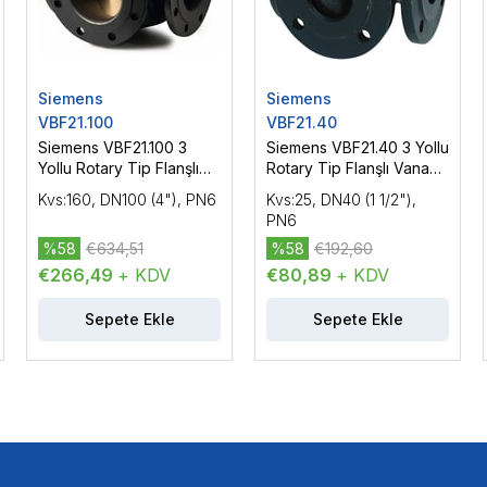
Siemens
Siemens
VBF21.100
VBF21.40
Siemens VBF21.100 3
Siemens VBF21.40 3 Yollu
Yollu Rotary Tip Flanşlı
Rotary Tip Flanşlı Vana
Vana Gövdesi DN100
Gövdesi DN40 (1 1/2"),
Kvs:160, DN100 (4"), PN6
Kvs:25, DN40 (1 1/2"),
(4"), PN6
PN6
PN6
%58
€634,51
%58
€192,60
€266,49
+ KDV
€80,89
+ KDV
Sepete Ekle
Sepete Ekle