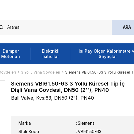
Damper
Elektrikli
Isı Pay Ölçer, Kalorimetre 
Motorları
Isıtıcılar
Sayaçlar
Gövdeleri
3 Yollu Vana Gövdeleri
Siemens VBI61.50-63 3 Yollu Küresel Ti
Siemens VBI61.50-63 3 Yollu Küresel Tip İç
Dişli Vana Gövdesi, DN50 (2''), PN40
Ball Valve, Kvs:63, DN50 (2"), PN40
Marka
:
Siemens
Stok Kodu
VBI61.50-63