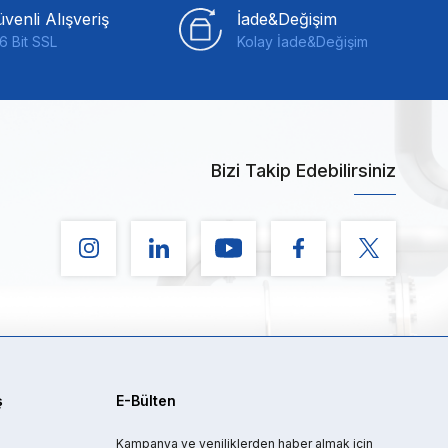
venli Alışveriş
İade&Değişim
6 Bit SSL
Kolay İade&Değişim
Bizi Takip Edebilirsiniz
ş
E-Bülten
Kampanya ve yeniliklerden haber almak için