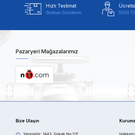
Hızlı Teslimat
Ücrets
Stoktan Gönderim
5000 TL
Pazaryeri Mağazalarımız
Bize Ulaşın
Kurums
Yenişehir, 1443. Sokak No:2/E
Hakkımı