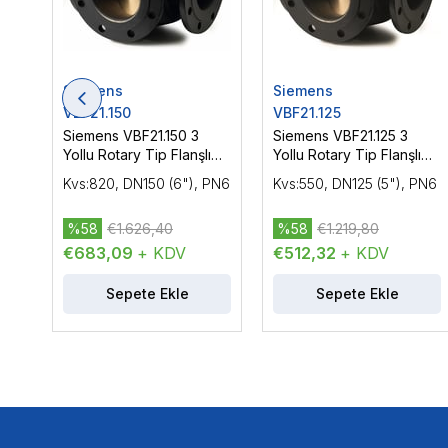
Siemens
Siemens
VBF21.150
VBF21.125
Siemens VBF21.150 3
Siemens VBF21.125 3
Yollu Rotary Tip Flanşlı
Yollu Rotary Tip Flanşlı
Vana Gövdesi DN150
Vana Gövdesi DN125
Kvs:820, DN150 (6"), PN6
Kvs:550, DN125 (5"), PN6
(6"), PN6
(5"), PN6
%58
€1.626,40
%58
€1.219,80
€683,09
+ KDV
€512,32
+ KDV
Sepete Ekle
Sepete Ekle