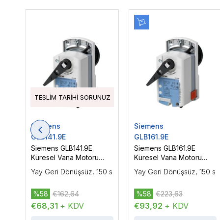
TESLIM TARIHI SORUNUZ
Siemens
Siemens
GLB141.9E
GLB161.9E
Siemens GLB141.9E
Siemens GLB161.9E
Küresel Vana Motoru
Küresel Vana Motoru
AC/DC 24 V, On-Off /
AC/DC 24 V, DC 0/2...10
Yay Geri Dönüşsüz, 150 s
Yay Geri Dönüşsüz, 150 s
Yüzer Kontrol, 10 Nm
V, Oransal Kontrol, 10 Nm
%58
€162,64
%58
€223,63
€68,31
+ KDV
€93,92
+ KDV