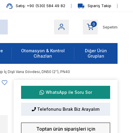
Satış: +90 (530) 584 49 82
Sipariş Takip
0
Sepetim
ve
Otomasyon & Kontrol
Diğer Ürün
Cihazları
Grupları
p İç Dişli Vana Gövdesi, DN50 (2''), PN40
WhatsApp ile Soru Sor
Telefonunu Bırak Biz Arayalım
Toptan ürün siparişleri için