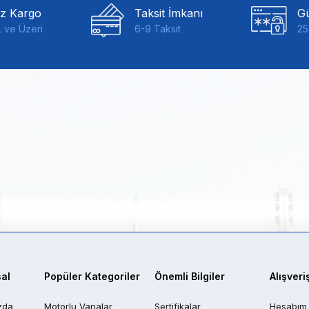
iz Kargo
Taksit İmkanı
Gü
 ve Üzeri
6-9 Taksit
25
al
Popüler Kategoriler
Önemli Bilgiler
Alışveri
zda
Motorlu Vanalar
Sertifikalar
Hesabım