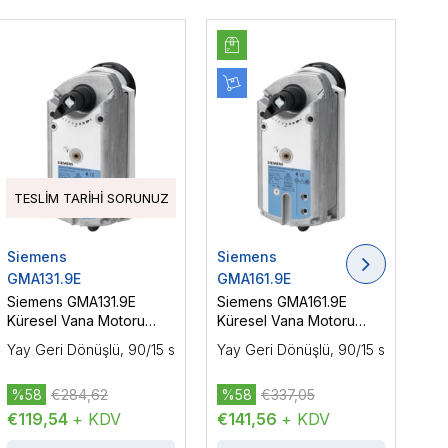
TESLIM TARIHI SORUNUZ
Siemens
Siemens
Si
GMA131.9E
GMA161.9E
GM
Siemens GMA131.9E
Siemens GMA161.9E
Si
Küresel Vana Motoru
Küresel Vana Motoru
Kü
AC/DC 24 V, 3P, Yüzer
AC/DC 24 V, DC 0...10 V,
230
Yay Geri Dönüşlü, 90/15 s
Yay Geri Dönüşlü, 90/15 s
Yay
Kontrol, 7 Nm
Oransal Kontrol, 7 Nm
%58
€284,62
%58
€337,05
%
€119,54
+ KDV
€141,56
+ KDV
€1