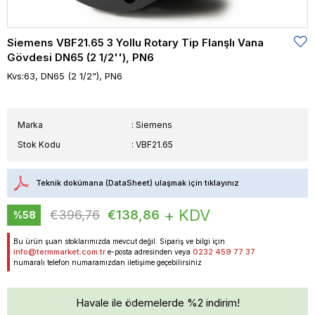
Siemens VBF21.65 3 Yollu Rotary Tip Flanşlı Vana
Gövdesi DN65 (2 1/2''), PN6
Kvs:63, DN65 (2 1/2"), PN6
Marka
:
Siemens
Stok Kodu
VBF21.65
Teknik dokümana (DataSheet) ulaşmak için tıklayınız
+ KDV
€396,76
€138,86
%
58
İndirim
Bu ürün şuan stoklarımızda mevcut değil. Sipariş ve bilgi için
info@termmarket.com.tr
0232 459 77 37
e-posta adresinden veya
numaralı telefon numaramızdan iletişime geçebilirsiniz
Havale ile ödemelerde %2 indirim!