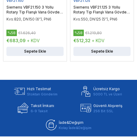
VBF21.150
VBF21.125
Siemens VBF21.150 3 Yollu
Siemens VBF21.125 3 Yollu
Rotary Tip Flanşlı Vana Gövdesi
Rotary Tip Flanşlı Vana Gövdesi
DN150 (6"), PN6
DN125 (5"), PN6
Kvs:820, DN150 (6"), PN6
Kvs:550, DN125 (5"), PN6
%58
€1.626,40
%58
€1.219,80
€683,09
+ KDV
€512,32
+ KDV
Sepete Ekle
Sepete Ekle
Hızlı Teslimat
Ücretsiz Kargo
Stoktan Gönderim
5000 TL ve Üzeri
Taksit İmkanı
Güvenli Alışveriş
6-9 Taksit
256 Bit SSL
İade&Değişim
Kolay İade&Değişim