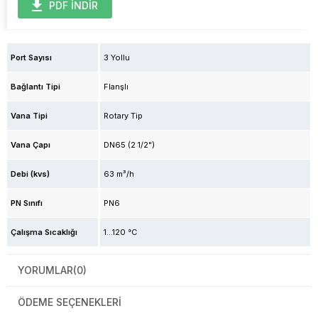
PDF İNDİR
Port Sayısı
3 Yollu
Bağlantı Tipi
Flanşlı
Vana Tipi
Rotary Tip
Vana Çapı
DN65 (2 1/2")
Debi (kvs)
63 m³/h
PN Sınıfı
PN6
Çalışma Sıcaklığı
1...120 °C
YORUMLAR
(0)
ÖDEME SEÇENEKLERI