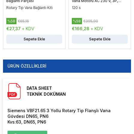
Bağlantı Parçası
Vana Motoru AC 230 V, 3P,
Yüzer Kontrol, 10 Nm
Rotary Tip Vana Bağlantı Kiti
120 s
%58
€65,16
%58
€395,90
€27,37
+ KDV
€166,28
+ KDV
Sepete Ekle
Sepete Ekle
ÜRÜN ÖZELLIKLERI
DATA SHEET
TEKNİK DOKÜMAN
Siemens VBF21.65 3 Yollu Rotary Tip Flanşlı Vana
Gövdesi DN65, PN6
Kvs:63, DN65, PN6