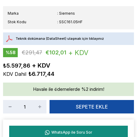
Marka
:
Siemens
Stok Kodu
SSC161.05HF
Teknik dokümana (DataSheet) ulaşmak için tıklayınız
+ KDV
€291,47
€102,01
%
58
İndirim
₺5.597,86
₺6.717,44
KDV Dahil
Havale ile ödemelerde %2 indirim!
WhatsApp ile Soru Sor