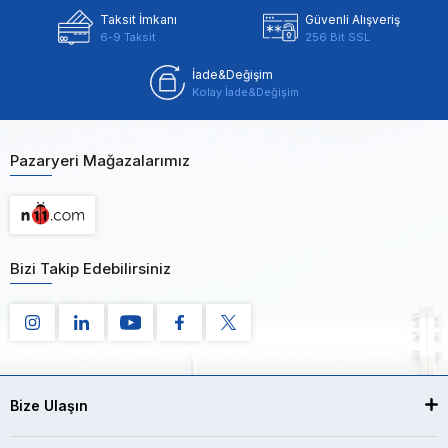
Taksit İmkanı
Güvenli Alışveriş
6-9 Taksit
256 Bit SSL
İade&Değişim
Kolay İade&Değişim
Pazaryeri Mağazalarımız
Bizi Takip Edebilirsiniz
Bize Ulaşın