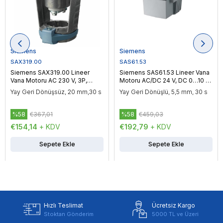
Siemens
Siemens
SAX319.00
SAS61.53
Siemens SAX319.00 Lineer
Siemens SAS61.53 Lineer Vana
Vana Motoru AC 230 V, 3P,
Motoru AC/DC 24 V, DC 0…10 V
Yüzer Kontrol, 800 N
/ DC 4…20 mA, Oransal Kontrol,
Yay Geri Dönüşsüz, 20 mm,30 s
Yay Geri Dönüşlü, 5,5 mm, 30 s
400 N
%58
€367,01
%58
€459,03
€154,14
+ KDV
€192,79
+ KDV
Sepete Ekle
Sepete Ekle
Hızlı Teslimat
Ücretsiz Kargo
Stoktan Gönderim
5000 TL ve Üzeri