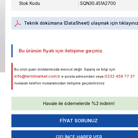
Stok Kodu
SQN30.451A2700
Teknik dokümana (DataSheet) ulaşmak için tıklayını
Bu ürünün fiyatı için iletişime geçiniz.
Bu ürün şuan stoklarımızda mevcut değil. Sipariş ve bilgi için
info@termmarket.com.tr
0232 459 77 37
e-posta adresinden veya
numaralı telefon numaramızdan iletişime geçebilirsiniz
Havale ile ödemelerde %2 indirim!
GELINCE HABER VER