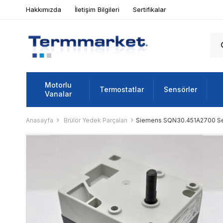
Hakkımızda
İletişim Bilgileri
Sertifikalar
Motorlu
Termostatlar
Sensörler
Vanalar
Anasayfa
Brülör Yedek Parçaları
Siemens SQN30.451A2700 S