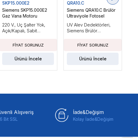
SKP15.000E2
QRA10.C
LM
Siemens SKP15.000E2
Siemens QRA10.C Brülör
Si
Gaz Vana Motoru
Ultraviyole Fotosel
Brü
220 V., Uç Şalter Yok,
UV Alev Dedektörleri,
Ara
Açık/Kapalı, Sabit
Siemens Brülör
Küç
Basınçla
Kontrolleri ile Kullanım
Güc
İçin Tasarlanmıştır
Fan
Ka
Ürünü İncele
Ürünü İncele
venli Alışveriş
İade&Değişim
6 Bit SSL
Kolay İade&Değişim