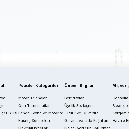
al
Popüler Kategoriler
Önemli Bilgiler
Alışveri
zda
Motorlu Vanalar
Sertifikalar
Hesabım
şın
Oda Termostatları
Üyelik Sözleşmesi
Siparişle
Ölçer S.S.S
Fancoil Vana ve Motorlar
Gizlilik ve Güvenlik
Kargom 
Basınç Sensörleri
Garanti ve İade Koşulları
Havale Bi
Elektrikli Isıtıcılar
Kişisel Verilerin Korunması