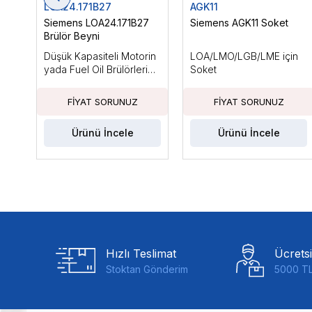
LOA24.171B27
AGK11
Siemens LOA24.171B27
Siemens AGK11 Soket
Brülör Beyni
Düşük Kapasiteli Motorin
LOA/LMO/LGB/LME için
yada Fuel Oil Brülörleri
Soket
için, Ts Max: 10sn
Ürünü İncele
Ürünü İncele
Hızlı Teslimat
Ücrets
Stoktan Gönderim
5000 TL