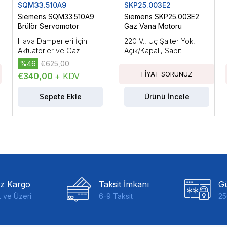
SQM33.510A9
SKP25.003E2
Siemens SQM33.510A9
Siemens SKP25.003E2
Brülör Servomotor
Gaz Vana Motoru
Hava Damperleri İçin
220 V., Uç Şalter Yok,
Aktüatörler ve Gaz
Açık/Kapalı, Sabit
Damperleri, Elektromotor
Basınçla, 22 mbar'a
%46
€625,00
Aktüatörler, AC/DC 24
Kadar Basınç Regülatörlü
€340,00
+ KDV
V.Tutma Torku:3Nm,
Kablo Uzunluğu: 150mm.
Sepete Ekle
Ürünü İncele
iz Kargo
Taksit İmkanı
Gü
 ve Üzeri
6-9 Taksit
25