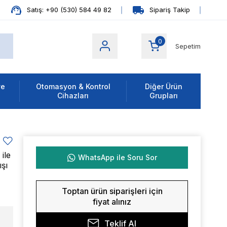
Satış: +90 (530) 584 49 82
Sipariş Takip
0
Sepetim
ve
Otomasyon & Kontrol
Diğer Ürün
Cihazları
Grupları
ile
WhatsApp ile Soru Sor
ışı
Toptan ürün siparişleri için
fiyat alınız
Teklif Al