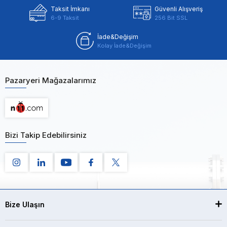
Taksit İmkanı
Güvenli Alışveriş
6-9 Taksit
256 Bit SSL
İade&Değişim
Kolay İade&Değişim
Pazaryeri Mağazalarımız
Bizi Takip Edebilirsiniz
Bize Ulaşın