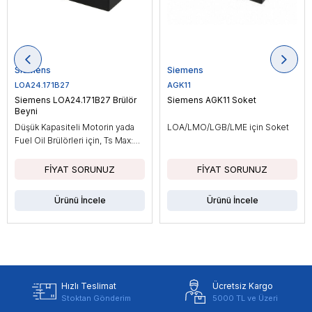
Siemens
Siemens
LOA24.171B27
AGK11
Siemens LOA24.171B27 Brülör
Siemens AGK11 Soket
Beyni
Düşük Kapasiteli Motorin yada
LOA/LMO/LGB/LME için Soket
Fuel Oil Brülörleri için, Ts Max:
10sn
Ürünü İncele
Ürünü İncele
Hızlı Teslimat
Ücretsiz Kargo
Stoktan Gönderim
5000 TL ve Üzeri