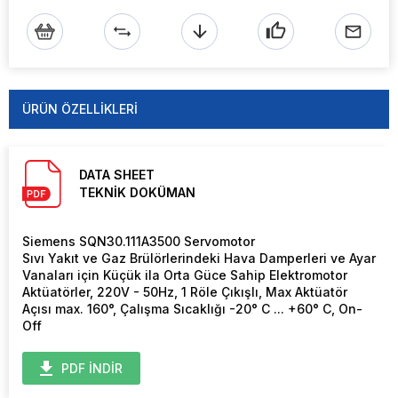
ÜRÜN ÖZELLIKLERI
DATA SHEET
TEKNİK DOKÜMAN
Siemens SQN30.111A3500 Servomotor
Sıvı Yakıt ve Gaz Brülörlerindeki Hava Damperleri ve Ayar
Vanaları için Küçük ila Orta Güce Sahip Elektromotor
Aktüatörler, 220V - 50Hz, 1 Röle Çıkışlı, Max Aktüatör
Açısı max. 160°, Çalışma Sıcaklığı -20° C ... +60° C, On-
Off
PDF İNDİR