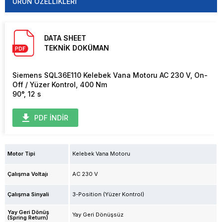
ÜRÜN ÖZELLIKLERI
DATA SHEET
TEKNİK DOKÜMAN
Siemens SQL36E110 Kelebek Vana Motoru AC 230 V, On-
Off / Yüzer Kontrol, 400 Nm
90°, 12 s
PDF İNDİR
Motor Tipi
Kelebek Vana Motoru
Çalışma Voltajı
AC 230 V
Çalışma Sinyali
3-Position (Yüzer Kontrol)
Yay Geri Dönüş
Yay Geri Dönüşsüz
(Spring Return)