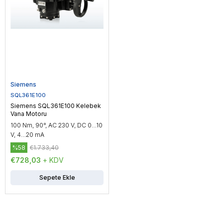
Siemens
SQL361E100
Siemens SQL361E100 Kelebek
Vana Motoru
100 Nm, 90°, AC 230 V, DC 0…10
V, 4…20 mA
%58
€1.733,40
€728,03
+ KDV
Sepete Ekle