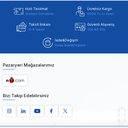
Hızlı Teslimat
Ücretsiz Kargo
Stoktan Gönderim
5000 TL ve Üzeri
Taksit İmkanı
Güvenli Alışveriş
6-9 Taksit
256 Bit SSL
İade&Değişim
Kolay İade&Değişim
Pazaryeri Mağazalarımız
Bizi Takip Edebilirsiniz