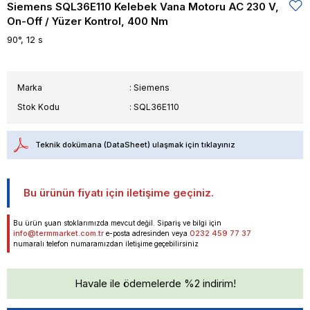
Siemens SQL36E110 Kelebek Vana Motoru AC 230 V,
On-Off / Yüzer Kontrol, 400 Nm
90°, 12 s
Marka
:
Siemens
Stok Kodu
SQL36E110
Teknik dokümana (DataSheet) ulaşmak için tıklayınız
Bu ürünün fiyatı için iletişime geçiniz.
Bu ürün şuan stoklarımızda mevcut değil. Sipariş ve bilgi için
info@termmarket.com.tr
0232 459 77 37
e-posta adresinden veya
numaralı telefon numaramızdan iletişime geçebilirsiniz
Havale ile ödemelerde %2 indirim!