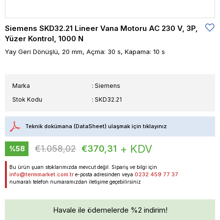
Siemens SKD32.21 Lineer Vana Motoru AC 230 V, 3P,
Yüzer Kontrol, 1000 N
Yay Geri Dönüşlü, 20 mm, Açma: 30 s, Kapama: 10 s
Marka
:
Siemens
Stok Kodu
SKD32.21
Teknik dokümana (DataSheet) ulaşmak için tıklayınız
+ KDV
€1.058,02
€370,31
%
58
İndirim
Bu ürün şuan stoklarımızda mevcut değil. Sipariş ve bilgi için
info@termmarket.com.tr
0232 459 77 37
e-posta adresinden veya
numaralı telefon numaramızdan iletişime geçebilirsiniz
Havale ile ödemelerde %2 indirim!