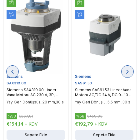
Siemens
Siemens
SAX319.00
SAS61.53
Siemens SAX319.00 Lineer
Siemens SAS61.53 Lineer Vana
Vana Motoru AC 230 V, 3P,
Motoru AC/DC 24 V, DC 0…10 V
Yüzer Kontrol, 800 N
/ DC 4…20 mA, Oransal Kontrol,
Yay Geri Dönüşsüz, 20 mm,30 s
Yay Geri Dönüşlü, 5,5 mm, 30 s
400 N
%58
€367,01
%58
€459,03
€154,14
+ KDV
€192,79
+ KDV
Sepete Ekle
Sepete Ekle