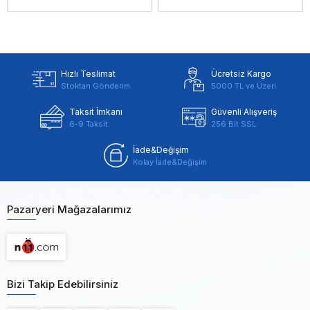
Hızlı Teslimat
Ücretsiz Kargo
Stoktan Gönderim
5000 TL ve Üzeri
Taksit İmkanı
Güvenli Alışveriş
6-9 Taksit
256 Bit SSL
İade&Değişim
Kolay İade&Değişim
Pazaryeri Mağazalarımız
Bizi Takip Edebilirsiniz