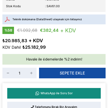
Stok Kodu
SAV61.00
Teknik dokümana (DataSheet) ulaşmak için tıklayınız
+ KDV
€1.092,68
€382,44
%
58
İndirim
₺20.985,83
₺25.182,99
KDV Dahil
Havale ile ödemelerde %2 indirim!
WhatsApp ile Soru Sor
Telefonunu Bırak Biz Arayalım