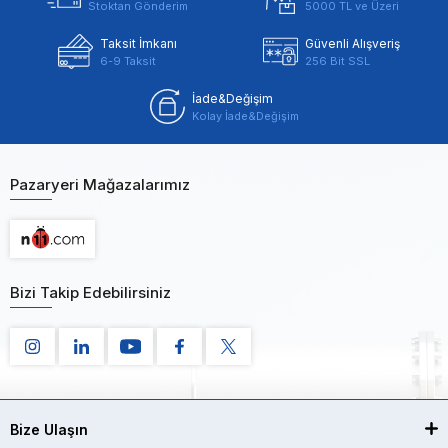
Stoktan Gönderim
5000 TL ve Üzeri
Taksit İmkanı
Güvenli Alışveriş
6-9 Taksit
256 Bit SSL
İade&Değişim
Kolay İade&Değişim
Pazaryeri Mağazalarımız
Bizi Takip Edebilirsiniz
Bize Ulaşın