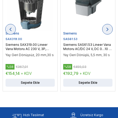
Siemens
Siemens
SAX319.00
SAS61.53
Siemens SAX319.00 Lineer
Siemens SAS61.53 Lineer Vana
Vana Motoru AC 230 V, 3P,
Motoru AC/DC 24 V, DC 0…10 V
Yüzer Kontrol, 800 N
/ DC 4…20 mA, Oransal Kontrol,
Yay Geri Dönüşsüz, 20 mm,30 s
Yay Geri Dönüşlü, 5,5 mm, 30 s
400 N
%58
€367,01
%58
€459,03
€154,14
+ KDV
€192,79
+ KDV
Sepete Ekle
Sepete Ekle
Hızlı Teslimat
Ücretsiz Kargo