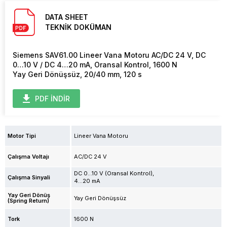
DATA SHEET
TEKNİK DOKÜMAN
Siemens SAV61.00 Lineer Vana Motoru AC/DC 24 V, DC
0…10 V / DC 4…20 mA, Oransal Kontrol, 1600 N
Yay Geri Dönüşsüz, 20/40 mm, 120 s
PDF İNDİR
Motor Tipi
Lineer Vana Motoru
Çalışma Voltajı
AC/DC 24 V
DC 0...10 V (Oransal Kontrol)
Çalışma Sinyali
4...20 mA
Yay Geri Dönüş
Yay Geri Dönüşsüz
(Spring Return)
Tork
1600 N