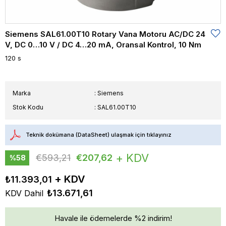
Siemens SAL61.00T10 Rotary Vana Motoru AC/DC 24
V, DC 0…10 V / DC 4…20 mA, Oransal Kontrol, 10 Nm
120 s
Marka
:
Siemens
Stok Kodu
SAL61.00T10
Teknik dokümana (DataSheet) ulaşmak için tıklayınız
+ KDV
€593,21
€207,62
%
58
İndirim
₺11.393,01
₺13.671,61
KDV Dahil
Havale ile ödemelerde %2 indirim!