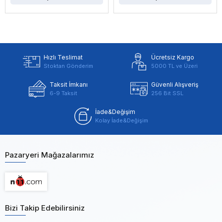
Hızlı Teslimat
Ücretsiz Kargo
Stoktan Gönderim
5000 TL ve Üzeri
Taksit İmkanı
Güvenli Alışveriş
6-9 Taksit
256 Bit SSL
İade&Değişim
Kolay İade&Değişim
Pazaryeri Mağazalarımız
Bizi Takip Edebilirsiniz