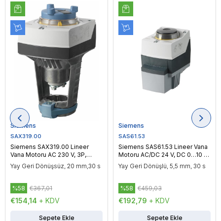
Siemens
Siemens
SAX319.00
SAS61.53
Siemens SAX319.00 Lineer
Siemens SAS61.53 Lineer Vana
Vana Motoru AC 230 V, 3P,
Motoru AC/DC 24 V, DC 0…10 V
Yüzer Kontrol, 800 N
/ DC 4…20 mA, Oransal Kontrol,
Yay Geri Dönüşsüz, 20 mm,30 s
Yay Geri Dönüşlü, 5,5 mm, 30 s
400 N
%58
€367,01
%58
€459,03
€154,14
+ KDV
€192,79
+ KDV
Sepete Ekle
Sepete Ekle