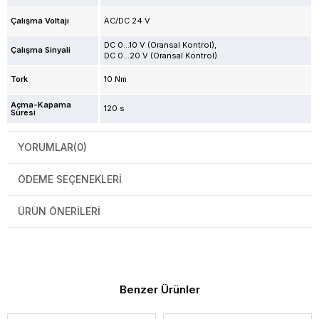
Çalışma Voltajı
AC/DC 24 V
DC 0...10 V (Oransal Kontrol)
Çalışma Sinyali
DC 0…20 V (Oransal Kontrol)
Tork
10 Nm
Açma-Kapama
120 s
Süresi
YORUMLAR
(0)
ÖDEME SEÇENEKLERI
ÜRÜN ÖNERILERI
Benzer Ürünler